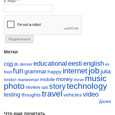
E-mail
*
Метки
educational
eesti
english
cqg
db
denver
ex
job
fun
internet
grammar
julia
happy
food
music
money
mobile
london
manwoman
move
photo
technology
story
review
spb
travel
video
testing
thoughts
vehicles
Далее
Что еще почитать