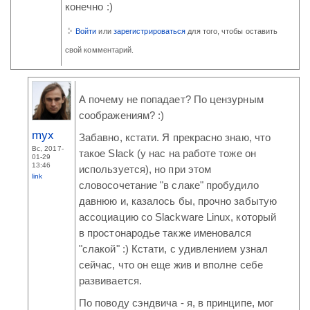
конечно :)
Войти
или
зарегистрироваться
для того, чтобы оставить
свой комментарий.
А почему не попадает? По цензурным
соображениям? :)
myx
Забавно, кстати. Я прекрасно знаю, что
Вс, 2017-
такое Slack (у нас на работе тоже он
01-29
13:46
используется), но при этом
link
словосочетание "в слаке" пробудило
давнюю и, казалось бы, прочно забытую
ассоциацию со Slackware Linux, который
в простонародье также именовался
"слакой" :) Кстати, с удивлением узнал
сейчас, что он еще жив и вполне себе
развивается.
По поводу сэндвича - я, в принципе, мог