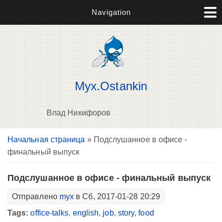
Navigation
Myx.Ostankin
Влад Никифоров
Вы здесь
Начальная страница
» Подслушанное в офисе -
В
финальный выпуск
д
п
Подслушанное в офисе - финальный выпуск
Отправлено
myx
в Сб, 2017-01-28 20:29
Tags:
office-talks
,
english
,
job
,
story
,
food