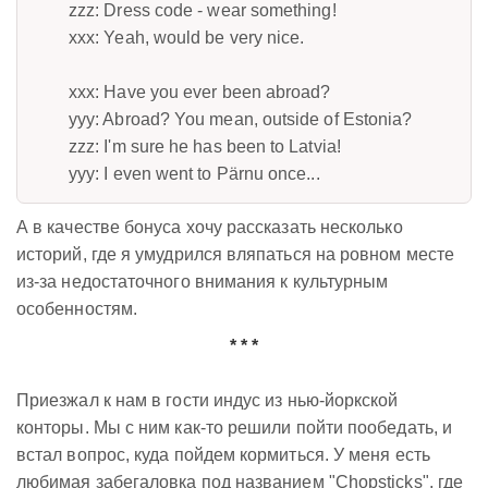
zzz: Dress code - wear something!
xxx: Yeah, would be very nice.
xxx: Have you ever been abroad?
yyy: Abroad? You mean, outside of Estonia?
zzz: I'm sure he has been to Latvia!
yyy: I even went to Pärnu once...
А в качестве бонуса хочу рассказать несколько
историй, где я умудрился вляпаться на ровном месте
из-за недостаточного внимания к культурным
особенностям.
* * *
Приезжал к нам в гости индус из нью-йоркской
конторы. Мы с ним как-то решили пойти пообедать, и
встал вопрос, куда пойдем кормиться. У меня есть
любимая забегаловка под названием "Chopsticks", где