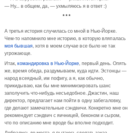
— Ну... в общем, да, — ухмыляюсь я в ответ :)
* * *
А третья история случилась со мной в Нью-Йорке.
Чем-то напомнило мне историю, в которую вляпалась
моя бывшая
, хотя в моем случае все было не так
угрожающе.
Итак,
командировка в Нью-Йорке
, первый день. Опять
же, время обеда, раздумываем, куда идти. Эстонцы —
народ всеядный, им пофигу, а я, как обычно,
прикидываю, как бы мне минимизировать шанс
заполучить что-нибудь несъедобное. Джастин, наш
директор, предлагает нам пойти в одну забегаловку,
где делают замечательные сэндвичи. Конкретно мне он
рекомендует сэндвич с яичницей, беконом и сыром,
что по описанию мне вроде бы вполне подходит.
Добрались до места, я пытаюсь сделать заказ,