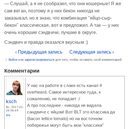
— Слушай, а я не сообразил, что они кошерные! Я же
сам веган, поэтому я у них бекон никогда не
заказывал, но я знаю, что комбинация "яйцо-сыр-
бекон" классическая, вот и предложил. А так — у них
очень хорошие сэндвичи, лучшие в округе.
Сэндвич и правда оказался вкусным :)
‹ Предыдущая запись
Следующая запись ›
Войти
или
зарегистрироваться
для того, чтобы оставить свой комментарий.
Комментарии
У нас на работе в слаке есть канал #
overheard. Самое интересное туда, к
сожалению, не попадает :/
ksch
А про последнее - никогда не видела
Вс, 2017-01-
29 06:45
сандвиче с яйцом! Вот BLT это классика да
link
(bacon lettice tomato) но на восточном
побережье могут быть мои "классики"