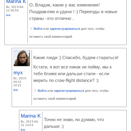
Marina K
О, Владик, какие у вас изменения!
Вс, 2015-04-
12 00:56
Поздравляю и удачи ! :) Переезды в новые
link
страны -это отлично .
Войти
или
зарегистрироваться
для того, чтобы
оставить свой комментарий.
Какие люди :) Спасибо, будем стараться!
Кстати, я вот все никак не пойму, мы к
myx
тебе ближе или дальше стали - если
Вс, 2015-
мерить по crow-flight distance? :)
04-12
10:21
link
Войти
или
зарегистрироваться
для того, чтобы
оставить свой комментарий.
Marina K
Точно не знаю, но думаю, что
Вс, 2015-04-
12 13:03
дальше :)
link