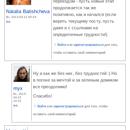
переездом - пусть новый этап
продолжается так же
Natalia Batishcheva
позитивно, как и начался (если
Вс, 2015-04-12 00:29
верить текущему посту, пусть
link
даже и с ссылками на
определенные трудности!)
Войти
или
зарегистрироваться
для того,
чтобы оставить свой комментарий.
Ну а как же без них, без трудностей :) Но
в погоне за мечтой и за зеленым домиком
все преодолимо!
myx
Вс, 2015-
Спасибо!
04-12
10:14
link
Войти
или
зарегистрироваться
для того, чтобы
оставить свой комментарий.