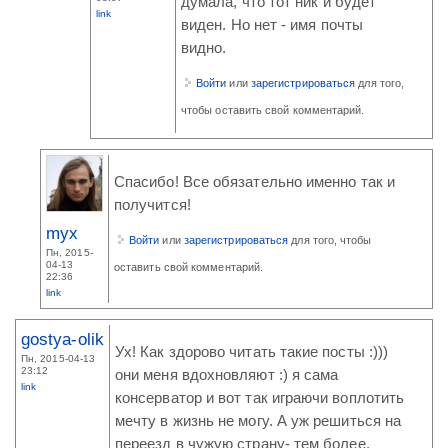
думала, что тот ник и будет
link
виден. Но нет - имя почты
видно.
Войти
или
зарегистрироваться
для того,
чтобы оставить свой комментарий.
Спасибо! Все обязательно именно так и
получится!
myx
Войти
или
зарегистрироваться
для того, чтобы
Пн, 2015-
04-13
оставить свой комментарий.
22:36
link
gostya-olik
Ух! Как здорово читать такие посты :)))
Пн, 2015-04-13
23:12
они меня вдохновляют :) я сама
link
консерватор и вот так играючи воплотить
мечту в жизнь не могу. А уж решиться на
переезд в чужую страну- тем более.