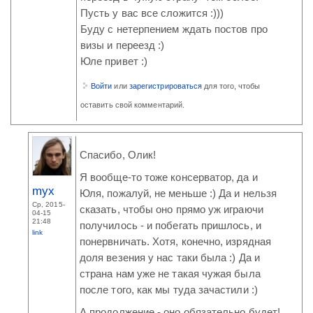
Пусть у вас все сложится :)))
Буду с нетерпением ждать постов про
визы и переезд :)
Юле привет :)
Войти
или
зарегистрироваться
для того, чтобы
оставить свой комментарий.
Спасибо, Олик!
Я вообще-то тоже консерватор, да и
myx
Юля, пожалуй, не меньше :) Да и нельзя
Ср, 2015-
сказать, чтобы оно прямо уж играючи
04-15
21:48
получилось - и побегать пришлось, и
link
понервничать. Хотя, конечно, изрядная
доля везения у нас таки была :) Да и
страна нам уже не такая чужая была
после того, как мы туда зачастили :)
А продолжение - оно обязательно будет!