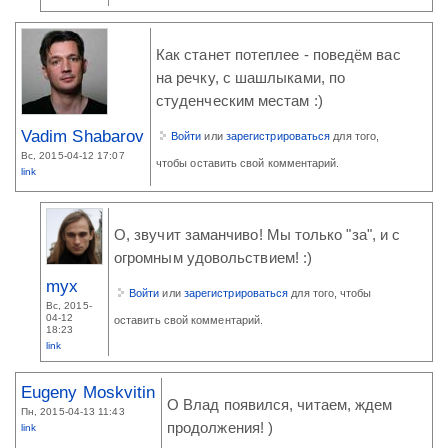
Как станет потеплее - поведём вас
на речку, с шашлыками, по
студенческим местам :)
Vadim Shabarov
Войти
или
зарегистрироваться
для того,
Вс, 2015-04-12 17:07
чтобы оставить свой комментарий.
link
О, звучит заманчиво! Мы только "за", и с
огромным удовольствием! :)
myx
Войти
или
зарегистрироваться
для того, чтобы
Вс, 2015-
04-12
оставить свой комментарий.
18:23
link
Eugeny Moskvitin
О Влад появился, читаем, ждем
Пн, 2015-04-13 11:43
продолжения! )
link