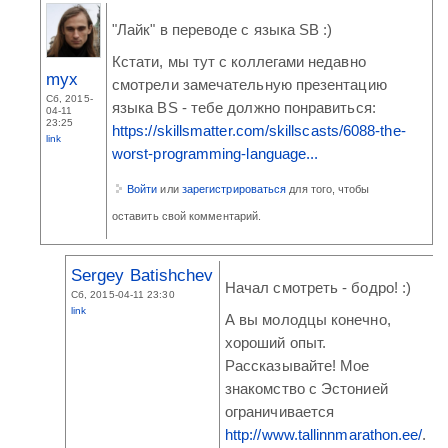
"Лайк" в переводе с языка SB :)
Кстати, мы тут с коллегами недавно
myx
смотрели замечательную презентацию
Сб, 2015-
языка BS - тебе должно понравиться:
04-11
23:25
https://skillsmatter.com/skillscasts/6088-the-
link
worst-programming-language...
Войти
или
зарегистрироваться
для того, чтобы
оставить свой комментарий.
Sergey Batishchev
Начал смотреть - бодро! :)
Сб, 2015-04-11 23:30
link
А вы молодцы конечно,
хороший опыт.
Рассказывайте! Мое
знакомство с Эстонией
ограничивается
http://www.tallinnmarathon.ee/
.