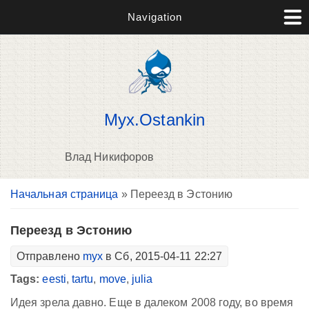
Navigation
Myx.Ostankin
Влад Никифоров
Вы здесь
Начальная страница
» Переезд в Эстонию
В
д
п
Переезд в Эстонию
Отправлено
myx
в Сб, 2015-04-11 22:27
Tags:
eesti
,
tartu
,
move
,
julia
Идея зрела давно. Еще в далеком 2008 году, во время