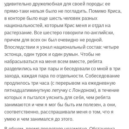
удивительно дружелюбная для своей породы: ее
прямо-таки нельзя было не погладить. Помимо Криса,
в конторе было еще шесть человек разных
национальностей, которым Крис меня и отдал на
растерзание. Все шестеро говорили по-английски,
причем для всех он был очевидно не родной.
Впоследствии я узнал национальный состав: четыре
эстонца, один турок и один румын. Чтобы не
набрасываться на меня всем вместе, ребята
разделились на три пары и беседовали со мной в три
захода, каждая пара по отдельности. Собеседование
продлилось три часа (с перерывом на ежедневную
пятнадцатиминутную летучку с Лондоном), в течение
которых я пытался уяснить для себя, чем ребята
занимаются и чем я мог бы быть им полезен, а они,
соответственно, расспрашивали меня о том, что я
умею и чем занимался до этого.
В общем, время пролетело незаметно. Обстановка