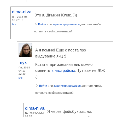
dima-niva
Это я, Димкин Юлик. )))
Пн, 2015-04-
13 22:05
link
Войти
или
зарегистрироваться
для того, чтобы
оставить свой комментарий.
А я помню! Еще с поста про
выдувание яиц :)
myx
Кстати, при желании ник можно
Пн, 2015-
сменить
в настройках
. Тут вам не ЖЖ
04-13
22:40
:)
link
Войти
или
зарегистрироваться
для того, чтобы
оставить свой комментарий.
dima-niva
Я через фейсбук зашла,
Вт, 2015-04-14
08:07