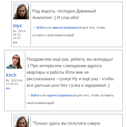
Рад видеть, господин Диванный
Аналитик! :) И спасибо!
myx
Войти
или
зарегистрироваться
для того, чтобы
Вс, 2015-
04-12
оставить свой комментарий.
10:22
link
Поздравляю ещё раз, ребята, вы молодцы!
:) Про интересное совпадение адреса
квартиры и работы Юля мне не
ksch
рассказывала - супер! Ну и ещё раз - чтобы
Вс, 2015-04-
12 04:32
все дальше шло без сучка и задоринки! ;)
link
Войти
или
зарегистрироваться
для того, чтобы оставить
свой комментарий.
"Только здесь вы получите самую