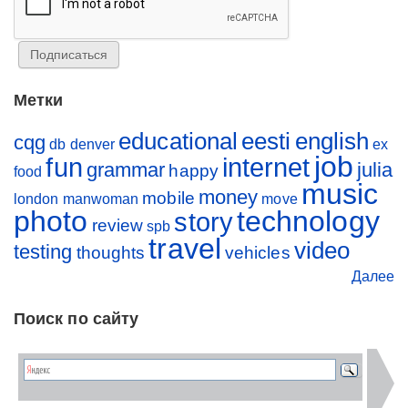
Метки
educational
eesti
english
cqg
db
denver
ex
job
fun
internet
grammar
julia
happy
food
music
money
mobile
london
manwoman
move
photo
technology
story
review
spb
travel
video
testing
thoughts
vehicles
Далее
Поиск по сайту