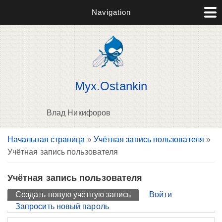
Navigation
Myx.Ostankin
Влад Никифоров
Вы здесь
Начальная страница
»
Учётная запись пользователя
»
П
Учётная запись пользователя
н
о
Учётная запись пользователя
Главные вкладки
Создать новую учётную запись
(активная вкладка)
Войти
Запросить новый пароль