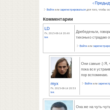
‹ Предыд
Войти
или
зарегистрироваться
для того, чтобы о
Комментарии
LD
Дребеденьги, говори
Пт, 2015-08-14 20:46
тихонько страдаю о
link
Войти
или
зарегистрир
Они самые :) Я, 
пока все устраив
пор вспоминаю.
myx
Войти
или
зарегист
Пт, 2015-08-14 20:53
link
Она же на чуть-чуть