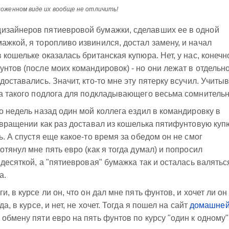
ложенном виде их вообще не отличить!
изайнеров пятиевровой бумажки, сделавших ее в одной
ажкой, я торопливо извинился, достал замену, и начал
 кошельке оказалась британская купюра. Нет, у нас, конечн
унтов (после моих командировок) - но они лежат в отдельн
доставались. Значит, кто-то мне эту пятерку всучил. Учитыв
ода такого подлога для подкладывающего весьма сомнительн
о недель назад один мой коллега ездил в командировку в
озвращении как раз доставал из кошелька пятифунтовую куп
ь. А спустя еще какое-то время за обедом он не смог
отянул мне пять евро (как я тогда думал) и попросил
 десяткой, а "пятиевровая" бумажка так и осталась валятьс
а.
, в курсе ли он, что он дал мне пять фунтов, и хочет ли он
а, в курсе, и нет, не хочет. Тогда я пошел на сайт
домашне
обмену пяти евро на пять фунтов по курсу "один к одному" 