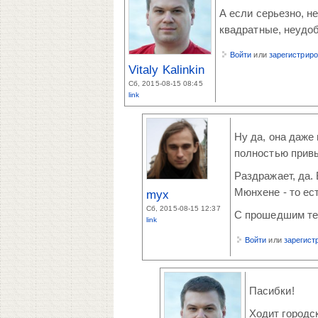
А если серьезно, н
квадратные, неудоб
Войти
или
зарегистрир
Vitaly Kalinkin
Сб, 2015-08-15 08:45
link
Ну да, она даже 
полностью привы
Раздражает, да.
Мюнхене - то ес
myx
Сб, 2015-08-15 12:37
С прошедшим тебя
link
Войти
или
зарегист
Пасибки!
Ходит городск