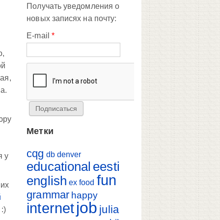
Получать уведомления о
новых записях на почту:
E-mail
*
о,
ой
ая,
а.
юру
Метки
cqg
db
denver
я у
educational
eesti
fun
english
ex
food
 их
grammar
happy
й
job
internet
julia
:)