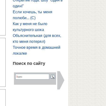
Открытие года: шоу "Один в
один!"
Если хочешь, ты меня
полюби... (С)
Как у меня не было
культурного шока
Объяснительная (для всех,
кто меня потерял)
Точное время в домашней
локалке
Поиск по сайту