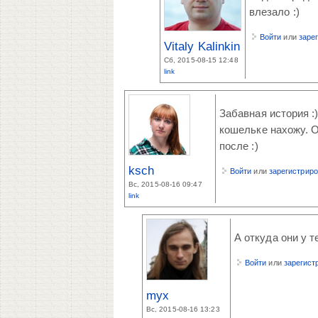
влезало :)
Войти
или
заре
Vitaly Kalinkin
Сб, 2015-08-15 12:48
link
Забавная история :
кошельке нахожу. О
после :)
ksch
Войти
или
зарегистрир
Вс, 2015-08-16 09:47
link
А откуда они у т
Войти
или
зарегист
myx
Вс, 2015-08-16 13:23