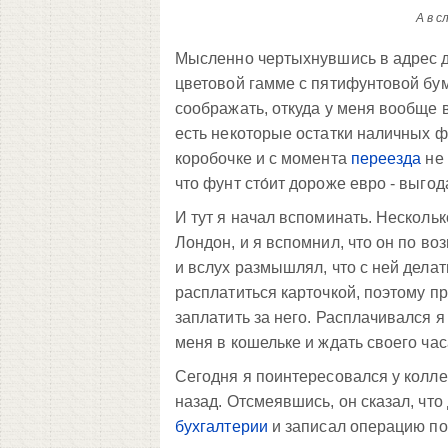
А в с
Мысленно чертыхнувшись в адрес д
цветовой гамме с пятифунтовой бум
соображать, откуда у меня вообще в
есть некоторые остатки наличных ф
коробочке и с момента
переезда
не 
что фунт сто́ит дороже евро - выг
И тут я начал вспоминать. Нескольк
Лондон, и я вспомнил, что он по в
и вслух размышлял, что с ней делат
расплатиться карточкой, поэтому пр
заплатить за него. Расплачивался я
меня в кошельке и ждать своего час
Сегодня я поинтересовался у коллеги
назад. Отсмеявшись, он сказал, что д
бухгалтерии
и записал операцию по 