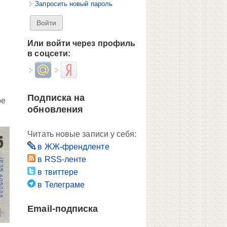
Запросить новый пароль
Или войти через профиль
в соцсети:
Login with Mail.ru
Login with Яндекс
Подписка на
ое
обновления
Читать новые записи у себя:
в ЖЖ-френдленте
в RSS-ленте
в твиттере
в Телеграме
Email-подписка