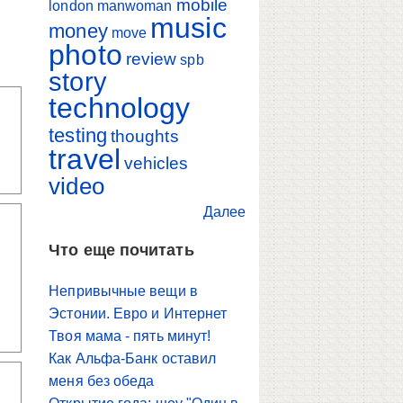
mobile
london
manwoman
music
money
move
photo
review
spb
story
technology
testing
thoughts
travel
vehicles
video
Далее
Что еще почитать
Непривычные вещи в
Эстонии. Евро и Интернет
Твоя мама - пять минут!
Как Альфа-Банк оставил
меня без обеда