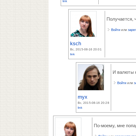
link
Получается, ч
Войти
или
заре
ksch
Вс, 2015-08-16 20:01
link
И валюты к
Войти
или
з
myx
Вс, 2015-08-16 20:28
link
По-моему, мне попа