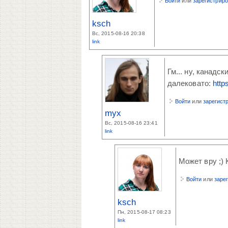
Войти
или
зарегистрир
ksch
Вс, 2015-08-16 20:38
link
Гм... ну, канадс
далековато:
http
Войти
или
зарегист
myx
Вс, 2015-08-16 23:41
link
Может вру ;)
Войти
или
заре
ksch
Пн, 2015-08-17 08:23
link