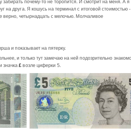
у забирать почему-то не торопится. И смотрит на меня. А я
уг на друга. Я кошусь на терминал с итоговой стоимостью -
се верно, четырнадцать с мелочью. Молчаливое
сирша и показывает на пятерку.
льнее, и только тут замечаю на ней подозрительно знаком
и значка
£
возле циферки 5.