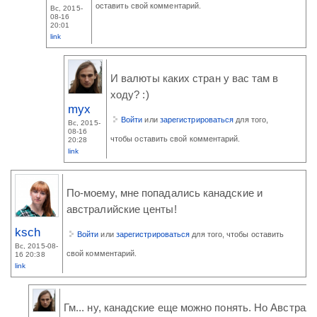
оставить свой комментарий.
Вс, 2015-
08-16
20:01
link
И валюты каких стран у вас там в
ходу? :)
myx
Войти
или
зарегистрироваться
для того,
Вс, 2015-
08-16
чтобы оставить свой комментарий.
20:28
link
По-моему, мне попадались канадские и
австралийские центы!
ksch
Войти
или
зарегистрироваться
для того, чтобы оставить
Вс, 2015-08-
свой комментарий.
16 20:38
link
Гм... ну, канадские еще можно понять. Но Австрали