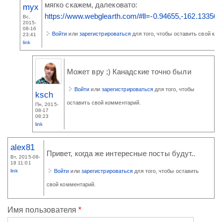
мягко скажем, далековато:
myx
https://www.webglearth.com/#ll=-0.94655,-162.13350;
Вс,
2015-
08-16
Войти
или
зарегистрироваться
для того, чтобы оставить свой ко
23:41
link
Может вру ;) Канадские точно были
Войти
или
зарегистрироваться
для того, чтобы
ksch
оставить свой комментарий.
Пн, 2015-
08-17
08:23
link
alex81
Привет, когда же интересные посты будут..
Вт, 2015-08-
18 11:01
link
Войти
или
зарегистрироваться
для того, чтобы оставить
свой комментарий.
Имя пользователя
*