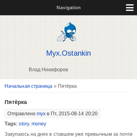
Navigation
Myx.Ostankin
Влад Никифоров
Вы здесь
Начальная страница
» Пятёрка
В
д
п
Пятёрка
Отправлено
myx
в Пт, 2015-08-14 20:20
Tags:
story
,
money
Закупаюсь на днях в ставшем уже привычным за почти