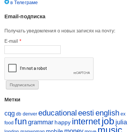
в Телеграме
Email-подписка
Получать уведомления о новых записях на почту:
E-mail
*
Метки
educational
eesti
english
cqg
db
denver
ex
job
fun
internet
grammar
julia
happy
food
music
money
mobile
london
manwoman
move