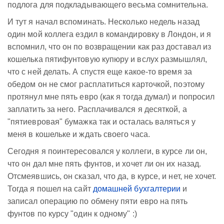
подлога для подкладывающего весьма сомнительна.
И тут я начал вспоминать. Несколько недель назад
один мой коллега ездил в командировку в Лондон, и я
вспомнил, что он по возвращении как раз доставал из
кошелька пятифунтовую купюру и вслух размышлял,
что с ней делать. А спустя еще какое-то время за
обедом он не смог расплатиться карточкой, поэтому
протянул мне пять евро (как я тогда думал) и попросил
заплатить за него. Расплачивался я десяткой, а
"пятиевровая" бумажка так и осталась валяться у
меня в кошельке и ждать своего часа.
Сегодня я поинтересовался у коллеги, в курсе ли он,
что он дал мне пять фунтов, и хочет ли он их назад.
Отсмеявшись, он сказал, что да, в курсе, и нет, не хочет.
Тогда я пошел на сайт
домашней бухгалтерии
и
записал операцию по обмену пяти евро на пять
фунтов по курсу "один к одному" :)