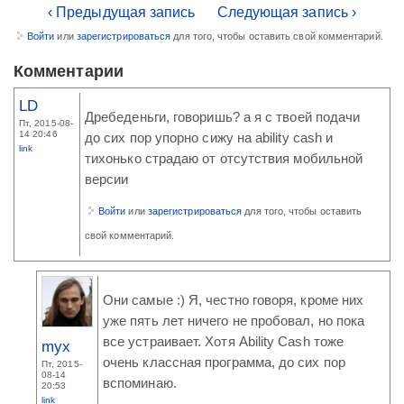
‹ Предыдущая запись
Следующая запись ›
Войти
или
зарегистрироваться
для того, чтобы оставить свой комментарий.
Комментарии
LD
Дребеденьги, говоришь? а я с твоей подачи
Пт, 2015-08-
14 20:46
до сих пор упорно сижу на ability cash и
link
тихонько страдаю от отсутствия мобильной
версии
Войти
или
зарегистрироваться
для того, чтобы оставить
свой комментарий.
Они самые :) Я, честно говоря, кроме них
уже пять лет ничего не пробовал, но пока
все устраивает. Хотя Ability Cash тоже
myx
очень классная программа, до сих пор
Пт, 2015-
08-14
вспоминаю.
20:53
link