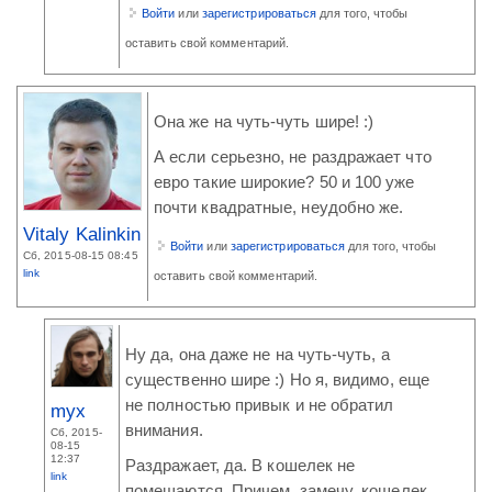
Войти
или
зарегистрироваться
для того, чтобы
оставить свой комментарий.
Она же на чуть-чуть шире! :)
А если серьезно, не раздражает что
евро такие широкие? 50 и 100 уже
почти квадратные, неудобно же.
Vitaly Kalinkin
Войти
или
зарегистрироваться
для того, чтобы
Сб, 2015-08-15 08:45
link
оставить свой комментарий.
Ну да, она даже не на чуть-чуть, а
существенно шире :) Но я, видимо, еще
не полностью привык и не обратил
myx
внимания.
Сб, 2015-
08-15
12:37
Раздражает, да. В кошелек не
link
помещаются. Причем, замечу, кошелек