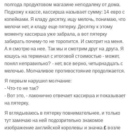
полгода продуктовом магазине неподалеку от дома.
Подхожу к кассе, кассирша называет сумму: 14 евро с
копейками. Я кладу десятку, ищу мелочь, понимаю, что
мелочи нет, и кладу еще пятерку. Десятку к этому
моменту кассирша уже забрала, а вот пятерку
забирать почему-то не торопится. И смотрит на меня.
А я смотрю на нее. Так мы и смотрим друг на друга. Я
кошусь на терминал с итоговой стоимостью - может,
понял неправильно? - нет, все верно, четырнадцать с
мелочью. Молчаливое противостояние продолжается.
Я первым нарушил молчание:
- Что-то не так?
- Вот это, - лаконично отвечает кассирша и показывает
на пятерку.
Я вглядываюсь в пятерку повнимательнее, и только
тут замечаю на ней подозрительно знакомое
изображение английской королевы и значка
£
возле