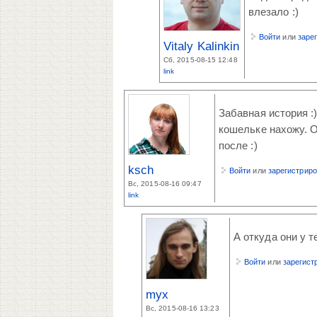
влезало :)
Войти
или
заре
Vitaly Kalinkin
Сб, 2015-08-15 12:48
link
Забавная история :
кошельке нахожу. О
после :)
ksch
Войти
или
зарегистрир
Вс, 2015-08-16 09:47
link
А откуда они у т
Войти
или
зарегист
myx
Вс, 2015-08-16 13:23