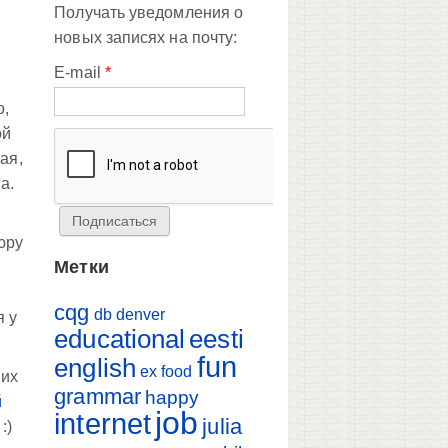
Получать уведомления о
новых записях на почту:
E-mail
*
о,
ой
ая,
а.
юру
Метки
cqg
db
denver
я у
educational
eesti
fun
english
ex
food
 их
grammar
happy
й
job
internet
julia
:)