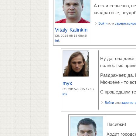
А если серьезно, н
квадратные, неудоб
Войти
или
зарегистрир
Vitaly Kalinkin
Сб, 2015-08-15 08:45
link
Ну да, она даже 
полностью привы
Раздражает, да.
Мюнхене - то ес
myx
Сб, 2015-08-15 12:37
С прошедшим тебя
link
Войти
или
зарегист
Пасибки!
Ходит городск