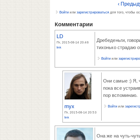
‹ Предыд
Войти
или
зарегистрироваться
для того, чтобы о
Комментарии
LD
Дребеденьги, говори
Пт, 2015-08-14 20:46
тихонько страдаю о
link
Войти
или
зарегистрир
Они самые :) Я, 
пока все устраив
пор вспоминаю.
myx
Войти
или
зарегист
Пт, 2015-08-14 20:53
link
Она же на чуть-чуть