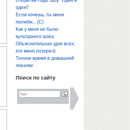
Открытие года: шоу "Один в
один!"
Если хочешь, ты меня
полюби... (С)
Как у меня не было
культурного шока
Объяснительная (для всех,
кто меня потерял)
Точное время в домашней
локалке
Поиск по сайту