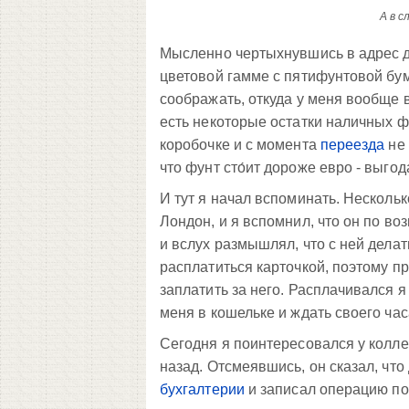
А в с
Мысленно чертыхнувшись в адрес д
цветовой гамме с пятифунтовой бум
соображать, откуда у меня вообще в
есть некоторые остатки наличных ф
коробочке и с момента
переезда
не 
что фунт сто́ит дороже евро - выг
И тут я начал вспоминать. Нескольк
Лондон, и я вспомнил, что он по в
и вслух размышлял, что с ней делат
расплатиться карточкой, поэтому пр
заплатить за него. Расплачивался я
меня в кошельке и ждать своего час
Сегодня я поинтересовался у коллеги
назад. Отсмеявшись, он сказал, что д
бухгалтерии
и записал операцию по 