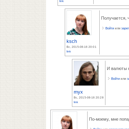
link
Получается, ч
Войти
или
заре
ksch
Вс, 2015-08-16 20:01
link
И валюты к
Войти
или
з
myx
Вс, 2015-08-16 20:28
link
По-моему, мне попа