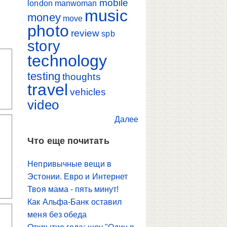
mobile
london
manwoman
music
money
move
photo
review
spb
story
technology
testing
thoughts
travel
vehicles
video
Далее
Что еще почитать
Непривычные вещи в
Эстонии. Евро и Интернет
Твоя мама - пять минут!
Как Альфа-Банк оставил
меня без обеда