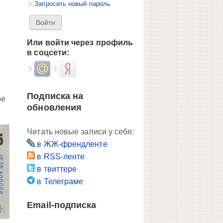
Запросить новый пароль
Или войти через профиль
в соцсети:
Login with Mail.ru
Login with Яндекс
Подписка на
ое
обновления
Читать новые записи у себя:
в ЖЖ-френдленте
в RSS-ленте
в твиттере
в Телеграме
Email-подписка