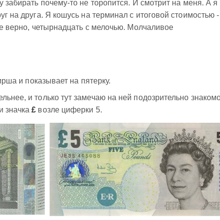
у забирать почему-то не торопится. И смотрит на меня. А я
уг на друга. Я кошусь на терминал с итоговой стоимостью -
се верно, четырнадцать с мелочью. Молчаливое
сирша и показывает на пятерку.
льнее, и только тут замечаю на ней подозрительно знаком
и значка
£
возле циферки 5.