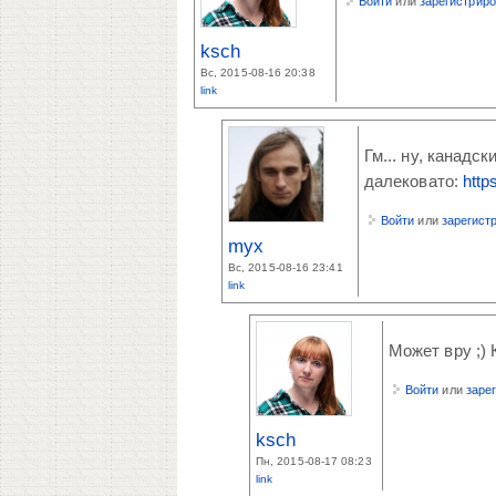
Войти
или
зарегистрир
ksch
Вс, 2015-08-16 20:38
link
Гм... ну, канадс
далековато:
http
Войти
или
зарегист
myx
Вс, 2015-08-16 23:41
link
Может вру ;)
Войти
или
заре
ksch
Пн, 2015-08-17 08:23
link