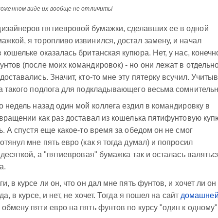
ложенном виде их вообще не отличить!
изайнеров пятиевровой бумажки, сделавших ее в одной
ажкой, я торопливо извинился, достал замену, и начал
 кошельке оказалась британская купюра. Нет, у нас, конечн
унтов (после моих командировок) - но они лежат в отдельн
доставались. Значит, кто-то мне эту пятерку всучил. Учитыв
ода такого подлога для подкладывающего весьма сомнительн
о недель назад один мой коллега ездил в командировку в
озвращении как раз доставал из кошелька пятифунтовую куп
ь. А спустя еще какое-то время за обедом он не смог
отянул мне пять евро (как я тогда думал) и попросил
 десяткой, а "пятиевровая" бумажка так и осталась валятьс
а.
, в курсе ли он, что он дал мне пять фунтов, и хочет ли он
а, в курсе, и нет, не хочет. Тогда я пошел на сайт
домашне
обмену пяти евро на пять фунтов по курсу "один к одному" 