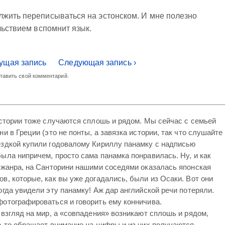
лжить переписываться на эстонском. И мне полезно
льствием вспомнит язык.
ущая запись
Следующая запись ›
ставить свой комментарий.
истории тоже случаются сплошь и рядом. Мы сейчас с семьей
и в Греции (это не понты, а завязка истории, так что слушайте
ездкой купили годовалому Кириллу панамку с надписью
ыла нипричем, просто сама панамка понравилась. Ну, и как
 жанра, на Санторини нашими соседями оказалась японская
в, которые, как вы уже догадались, были из Осаки. Вот они
огда увидели эту панамку! Аж дар английской речи потеряли.
отографироваться и говорить ему конничива.
 взгляд на мир, а «совпадения» возникают сплошь и рядом,
о-то обращает внимание на цифры и из них получаются