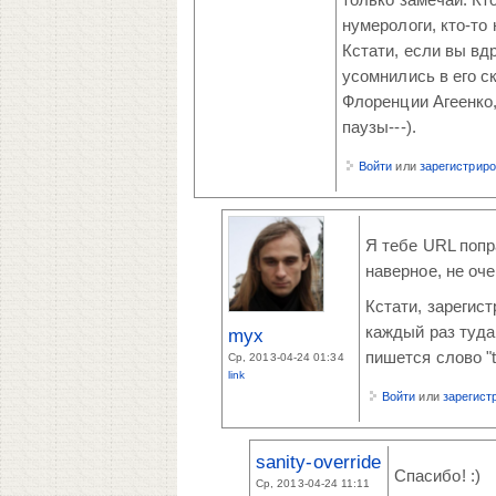
нумерологи, кто-то 
Кстати, если вы вд
усомнились в его с
Флоренции Агеенко,
паузы---).
Войти
или
зарегистрир
Я тебе URL попра
наверное, не оче
Кстати, зарегис
каждый раз туда 
myx
пишется слово "t
Ср, 2013-04-24 01:34
link
Войти
или
зарегист
sanity-override
Спасибо! :)
Ср, 2013-04-24 11:11