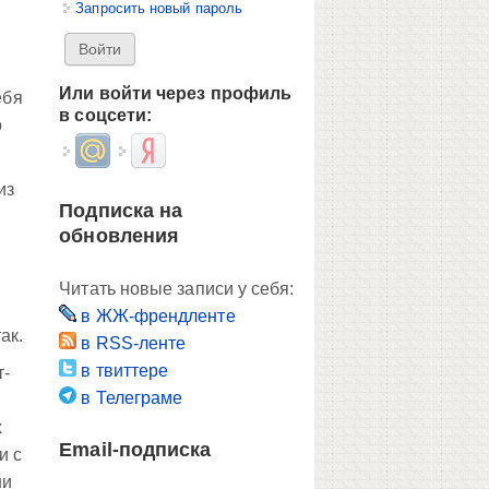
Запросить новый пароль
Или войти через профиль
ебя
в соцсети:
о
Login with Mail.ru
Login with Яндекс
из
Подписка на
обновления
Читать новые записи у себя:
в ЖЖ-френдленте
ак.
в RSS-ленте
в твиттере
т-
в Телеграме
х
Email-подписка
и с
ни