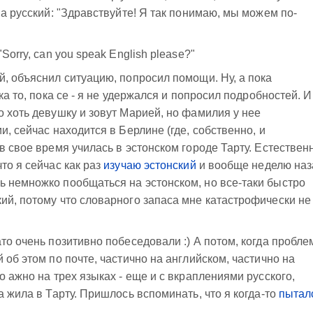
на русский: "Здравствуйте! Я так понимаю, мы можем по-
Sorry, can you speak English please?"
й, объяснил ситуацию, попросил помощи. Ну, а пока
ка то, пока се - я не удержался и попросил подробностей. И
о хоть девушку и зовут Марией, но фамилия у нее
и, сейчас находится в Берлине (где, собственно, и
в свое время училась в эстонском городе Тарту. Естествен
то я сейчас как раз
изучаю эстонский
и вообще неделю наз
 немножко пообщаться на эстонском, но все-таки быстро
ий, потому что словарного запаса мне катастрофически не
то очень позитивно побеседовали :) А потом, когда пробле
 об этом по почте, частично на английском, частично на
о ажно на трех языках - еще и с вкраплениями русского,
а жила в Тарту. Пришлось вспоминать, что я когда-то
пытал