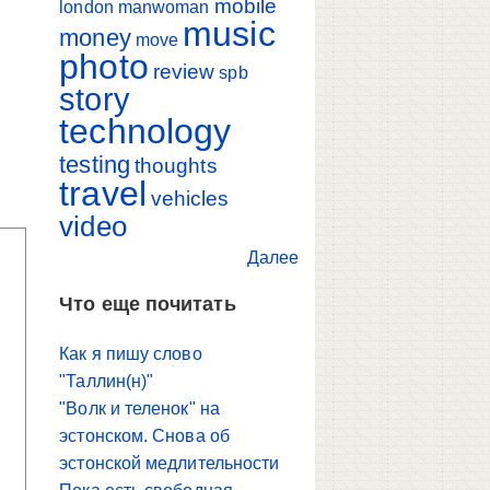
mobile
london
manwoman
music
money
move
photo
review
spb
story
technology
testing
thoughts
travel
vehicles
video
Далее
Что еще почитать
Как я пишу слово
"Таллин(н)"
"Волк и теленок" на
эстонском. Снова об
эстонской медлительности