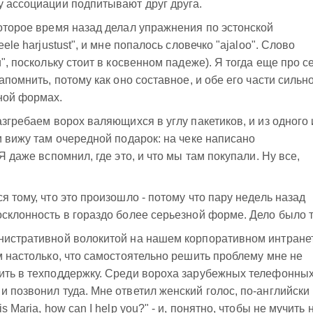
у ассоциации подпитывают друг друга.
которое время назад делал упражнения по эстонской
ele harjustust", и мне попалось словечко "ajaloo". Слово
и", поскольку стоит в косвенном падеже). Я тогда еще про с
апомнить, потому как оно составное, и обе его части сильн
ной формах.
азгребаем ворох валяющихся в углу пакетиков, и из одного 
и вижу там очередной подарок: на чеке написано
Я даже вспомнил, где это, и что мы там покупали. Ну все,
я тому, что это произошло - потому что пару недель назад
осклонность в гораздо более серьезной форме. Дело было т
инистративной волокитой на нашем корпоративном интране
м настолько, что самостоятельно решить проблему мне не
нить в техподдержку. Среди вороха зарубежных телефонны
 позвонил туда. Мне ответил женский голос, по-английски 
 Maria, how can I help you?" - и, понятно, чтобы не мучить 