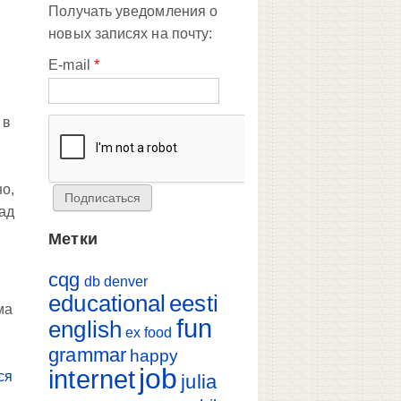
Получать уведомления о
новых записях на почту:
E-mail
*
 в
но,
ад
Метки
cqg
db
denver
educational
eesti
ма
fun
english
ex
food
grammar
happy
job
internet
ся
julia