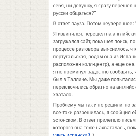
себя, ни девушку, я сразу перешел 
русски общаться?"
В ответ пауза. Потом неуверенное: "
Я извинился, перешел на английски
загружался сайт, пока шел поиск, по
процессе разговора выяснилось, чт
португальская, родом она из Испани
расположен колл-центр), а еще она 
я не преминул радостно сообщить, ч
был в Таллине. Мы даже попытались
переключились обратно на английск
хватало.
Проблему мы так и не решили, но за
все-таки разрешилась, я сообщил ей
эстонском. В ответ прилетело письм
которого она тоже нахваталась, пок
учить испанский
:)