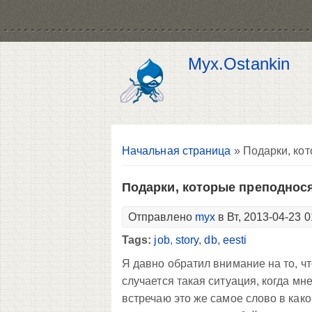
Myx.Ostankin
Вы здесь
Начальная страница
» Подарки, ко
Подарки, которые преподнос
Отправлено
myx
в Вт, 2013-04-23 0
Tags:
job
,
story
,
db
,
eesti
Я давно обратил внимание на то, ч
случается такая ситуация, когда мне
встречаю это же самое слово в как