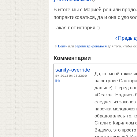
В итоге мы с Марией решили продо
попрактиковаться, да и она с удово
Такая вот история :)
‹ Предыд
Войти
или
зарегистрироваться
для того, чтобы о
Комментарии
sanity-override
Да, со мной такие 
Вт, 2013-04-23 23:00
на острове Санторин
link
дальше). Перед по
«Осака». Надпись б
следует из законов
парочка молодожено
обрадовались-то, к
Стали с Кириллом ф
Видимо, это просто
только замечай. Кт