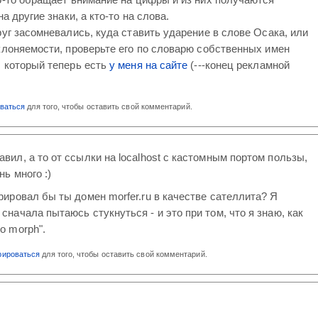
на другие знаки, а кто-то на слова.
руг засомневались, куда ставить ударение в слове Осака, или
клоняемости, проверьте его по словарю собственных имен
 который теперь есть
у меня на сайте
(---конец рекламной
оваться
для того, чтобы оставить свой комментарий.
вил, а то от ссылки на localhost с кастомным портом пользы,
нь много :)
трировал бы ты домен morfer.ru в качестве сателлита? Я
сначала пытаюсь стукнуться - и это при том, что я знаю, как
o morph".
рироваться
для того, чтобы оставить свой комментарий.