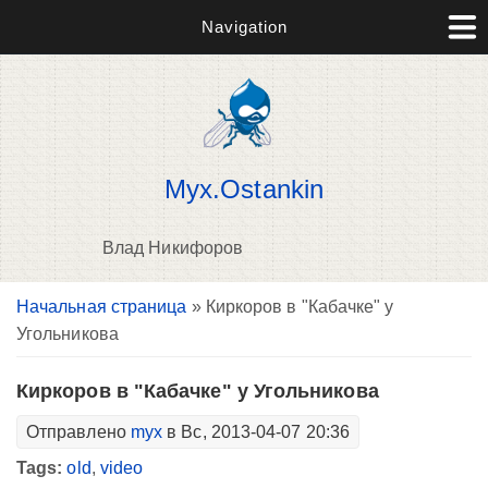
Navigation
Myx.Ostankin
Влад Никифоров
Вы здесь
Начальная страница
» Киркоров в "Кабачке" у
В
Угольникова
д
п
Киркоров в "Кабачке" у Угольникова
Отправлено
myx
в Вс, 2013-04-07 20:36
Tags:
old
,
video