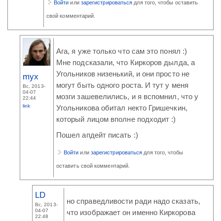
Войти
или
зарегистрироваться
для того, чтобы оставить
свой комментарий.
Ага, я уже только что сам это понял :)
Мне подсказали, что Киркоров дылда, а
Угольников низенький, и они просто не
myx
могут быть одного роста. И тут у меня
Вс, 2013-
04-07
мозги зашевелились, и я вспомнил, что у
22:44
link
Угольникова обитал некто Гришечкин,
который лицом вполне подходит :)
Пошел апдейт писать :)
Войти
или
зарегистрироваться
для того, чтобы
оставить свой комментарий.
LD
но справедливости ради надо сказать,
Вс, 2013-
04-07
что изображает он именно Киркорова
22:48