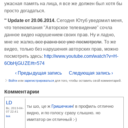
ужасная память на лица, я все же должен был хотя бы
просто догадаться.
**
Update от 20.06.2014.
Сегодня Ютуб уведомил меня,
что телекомпания "Авторское телевидение" сочла
данное видео нарушением своих прав. Ну и ладно,
мне не жалко
, все равно все уже посмотрели
. То же
видео, только без нарушения авторских прав, можно
посмотреть здесь:
http://www.youtube.com/watch?v=H-
6ObHjGUZE#t=574
‹ Предыдущая запись
Следующая запись ›
Войти
или
зарегистрироваться
для того, чтобы оставить свой комментарий.
Комментарии
LD
ты шо, це ж
Гришечкин
! в профиль отлично
Вс, 2013-04-
07 22:41
видно, и по голосу сразу слышно. но
link
имитатор он отличный :-)