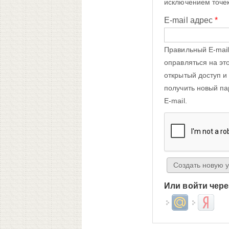
исключением точек
E-mail адрес
*
Правильный E-mail
оправляться на эт
открытый доступ и
получить новый па
E-mail.
Или войти чере
Login with Mail.ru
Login wit