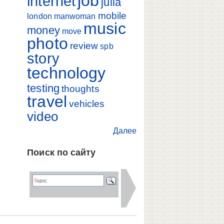
job
internet
julia
mobile
london
manwoman
music
money
move
photo
review
spb
story
technology
testing
thoughts
travel
vehicles
video
Далее
Поиск по сайту