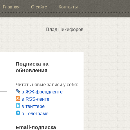
Главная
О сайте
Контакты
Влад Никифоров
Подписка на
обновления
Читать новые записи у себя:
в ЖЖ-френдленте
в RSS-ленте
в твиттере
в Телеграме
Email-подписка