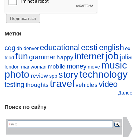
Метки
educational
eesti
english
cqg
db
denver
ex
job
fun
internet
grammar
julia
happy
food
music
money
mobile
london
manwoman
move
photo
technology
story
review
spb
travel
video
testing
thoughts
vehicles
Далее
Поиск по сайту