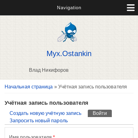
Navigation
Myx.Ostankin
Влад Никифоров
Вы здесь
Начальная страница
» Учётная запись пользователя
П
н
о
Учётная запись пользователя
Главные вкладки
Создать новую учётную запись
Войти
(активная вк
Запросить новый пароль
Имя пользователя
*