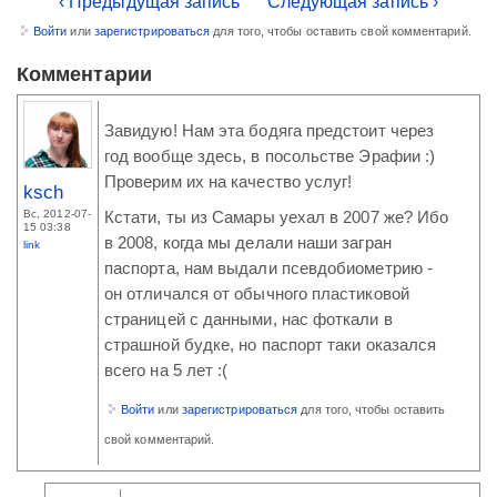
‹ Предыдущая запись
Следующая запись ›
Войти
или
зарегистрироваться
для того, чтобы оставить свой комментарий.
Комментарии
Завидую! Нам эта бодяга предстоит через
год вообще здесь, в посольстве Эрафии :)
Проверим их на качество услуг!
ksch
Вс, 2012-07-
Кстати, ты из Самары уехал в 2007 же? Ибо
15 03:38
в 2008, когда мы делали наши загран
link
паспорта, нам выдали псевдобиометрию -
он отличался от обычного пластиковой
страницей с данными, нас фоткали в
страшной будке, но паспорт таки оказался
всего на 5 лет :(
Войти
или
зарегистрироваться
для того, чтобы оставить
свой комментарий.