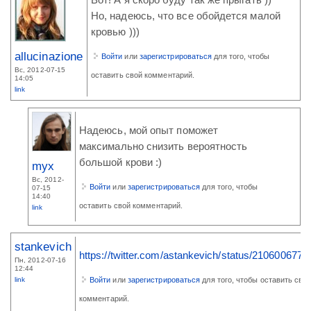
Вот! А я скоро буду так же прыгать ))
Но, надеюсь, что все обойдется малой
кровью )))
allucinazione
Войти
или
зарегистрироваться
для того, чтобы
Вс, 2012-07-15
оставить свой комментарий.
14:05
link
Надеюсь, мой опыт поможет
максимально снизить вероятность
большой крови :)
myx
Вс, 2012-
Войти
или
зарегистрироваться
для того, чтобы
07-15
14:40
оставить свой комментарий.
link
stankevich
https://twitter.com/astankevich/status/210600677
Пн, 2012-07-16
12:44
link
Войти
или
зарегистрироваться
для того, чтобы оставить сво
комментарий.