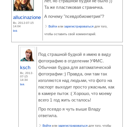
лет, но страшной будки не было ))
Та же пластиковая страничка.
А почему "псевдобиометрия"?
allucinazione
Вс, 2012-07-15
14:04
Войти
или
зарегистрироваться
для того,
link
чтобы оставить свой комментарий.
Под страшной будкой я имею в виду
фотографию в отделении УФМС.
ksch
Обычная будка для автоматической
Вс, 2012-
фотографии :) Правда, они там так
07-15
изголяются над людьми, что фото на
14:34
link
паспорт выходит просто ужасным, как
в камере пыток :( Хорошо, что моему
всего 1 год жить осталось!
Про псевдо я чуть выше Владу
ответила.
Войти
или
зарегистрироваться
для того, чтобы