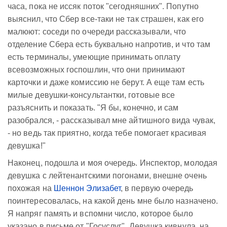
часа, пока не иссяк поток "сегодняшних". Попутно
выяснил, что Сбер все-таки не так страшен, как его
малюют: соседи по очереди рассказывали, что
отделение Сбера есть буквально напротив, и что там
есть терминалы, умеющие принимать оплату
всевозможных госпошлин, что они принимают
карточки и даже комиссию не берут. А еще там есть
милые девушки-консультантки, готовые все
разъяснить и показать. "Я бы, конечно, и сам
разобрался, - рассказывал мне айтишного вида чувак,
- но ведь так приятно, когда тебе помогает красивая
девушка!"
Наконец, подошла и моя очередь. Инспектор, молодая
девушка с лейтенантскими погонами, внешне очень
похожая на
Шеннон Элизабет
, в первую очередь
поинтересовалась, на какой день мне было назначено.
Я напряг память и вспомни число, которое было
указано в письме от "Госуслуг". Девушка кивнула, на