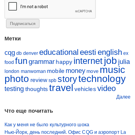
Метки
educational
eesti
english
cqg
db
denver
ex
job
fun
internet
grammar
julia
happy
food
music
money
mobile
london
manwoman
move
photo
technology
story
review
spb
travel
video
testing
thoughts
vehicles
Далее
Что еще почитать
Как у меня не было культурного шока
Нью-Йорк, день последний. Офис CQG и аэропорт La