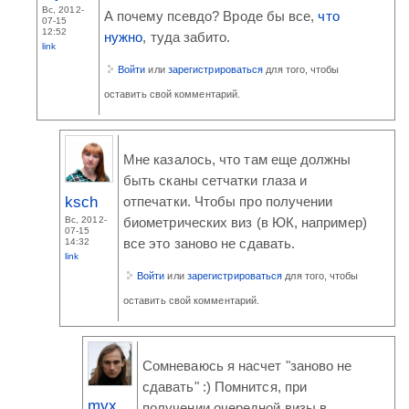
Вс, 2012-
А почему псевдо? Вроде бы все,
что
07-15
12:52
нужно
, туда забито.
link
Войти
или
зарегистрироваться
для того, чтобы
оставить свой комментарий.
Мне казалось, что там еще должны
быть сканы сетчатки глаза и
ksch
отпечатки. Чтобы про получении
Вс, 2012-
биометрических виз (в ЮК, например)
07-15
все это заново не сдавать.
14:32
link
Войти
или
зарегистрироваться
для того, чтобы
оставить свой комментарий.
Сомневаюсь я насчет "заново не
сдавать" :) Помнится, при
myx
получении очередной визы в