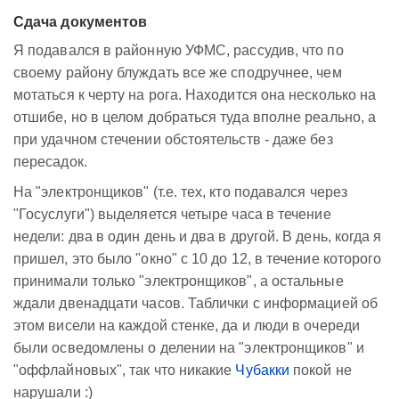
Сдача документов
Я подавался в районную УФМС, рассудив, что по
своему району блуждать все же сподручнее, чем
мотаться к черту на рога. Находится она несколько на
отшибе, но в целом добраться туда вполне реально, а
при удачном стечении обстоятельств - даже без
пересадок.
На "электронщиков" (т.е. тех, кто подавался через
"Госуслуги") выделяется четыре часа в течение
недели: два в один день и два в другой. В день, когда я
пришел, это было "окно" с 10 до 12, в течение которого
принимали только "электронщиков", а остальные
ждали двенадцати часов. Таблички с информацией об
этом висели на каждой стенке, да и люди в очереди
были осведомлены о делении на "электронщиков" и
"оффлайновых", так что никакие
Чубакки
покой не
нарушали :)