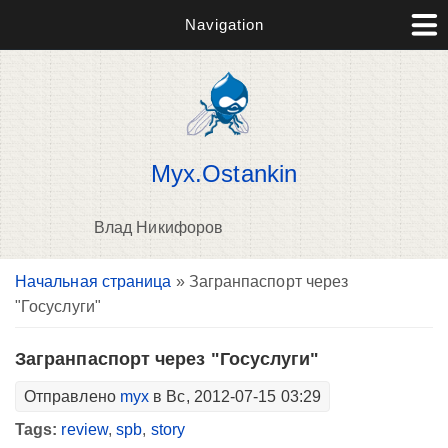
Navigation
Myx.Ostankin
Влад Никифоров
Вы здесь
Начальная страница
» Загранпаспорт через
В
"Госуслуги"
д
п
Загранпаспорт через "Госуслуги"
Отправлено
myx
в Вс, 2012-07-15 03:29
Tags:
review
,
spb
,
story