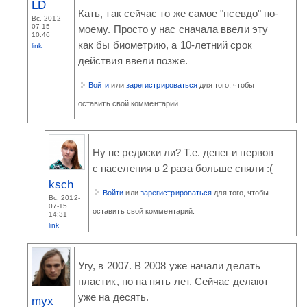
LD
Кать, так сейчас то же самое "псевдо" по-
Вс, 2012-
07-15
моему. Просто у нас сначала ввели эту
10:46
как бы биометрию, а 10-летний срок
link
действия ввели позже.
Войти
или
зарегистрироваться
для того, чтобы
оставить свой комментарий.
Ну не редиски ли? Т.е. денег и нервов
с населения в 2 раза больше сняли :(
ksch
Войти
или
зарегистрироваться
для того, чтобы
Вс, 2012-
07-15
оставить свой комментарий.
14:31
link
Угу, в 2007. В 2008 уже начали делать
пластик, но на пять лет. Сейчас делают
уже на десять.
myx