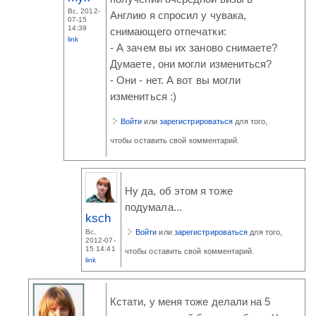
Вс, 2012-
Англию я спросил у чувака,
07-15
14:39
снимающего отпечатки:
link
- А зачем вы их заново снимаете?
Думаете, они могли измениться?
- Они - нет. А вот вы могли
измениться :)
Войти
или
зарегистрироваться
для того,
чтобы оставить свой комментарий.
Ну да, об этом я тоже
подумала...
ksch
Войти
или
зарегистрироваться
для того,
Вс,
2012-07-
15 14:41
чтобы оставить свой комментарий.
link
Кстати, у меня тоже делали на 5