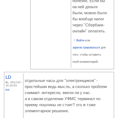
полезно. Если бы
на ней деньги
были, можно было
бы вообще налог
через "Сбербанк-
онлайн" оплатить.
Войти
или
зарегистрироваться
для
того, чтобы оставить
свой комментарий.
LD
отдельные часы для "электронщиков" -
Вс, 2012-07-
15 10:50
простейшая ведь мысль, а сколько проблем
link
снимает. интересно, ввели ли у нас.
а в самом отделении УФМС терминал по
приему пошлины не стоит? это ж тоже
элементарное решение.