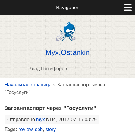
Navigation
Myx.Ostankin
Влад Никифоров
Вы здесь
Начальная страница
» Загранпаспорт через
В
"Госуслуги"
д
п
Загранпаспорт через "Госуслуги"
Отправлено
myx
в Вс, 2012-07-15 03:29
Tags:
review
,
spb
,
story