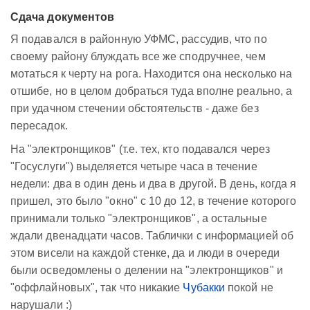
Сдача документов
Я подавался в районную УФМС, рассудив, что по
своему району блуждать все же сподручнее, чем
мотаться к черту на рога. Находится она несколько на
отшибе, но в целом добраться туда вполне реально, а
при удачном стечении обстоятельств - даже без
пересадок.
На "электронщиков" (т.е. тех, кто подавался через
"Госуслуги") выделяется четыре часа в течение
недели: два в один день и два в другой. В день, когда я
пришел, это было "окно" с 10 до 12, в течение которого
принимали только "электронщиков", а остальные
ждали двенадцати часов. Таблички с информацией об
этом висели на каждой стенке, да и люди в очереди
были осведомлены о делении на "электронщиков" и
"оффлайновых", так что никакие
Чубакки
покой не
нарушали :)