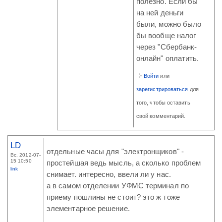
полезно. Если бы
на ней деньги
были, можно было
бы вообще налог
через "Сбербанк-
онлайн" оплатить.
Войти
или
зарегистрироваться
для
того, чтобы оставить
свой комментарий.
LD
отдельные часы для "электронщиков" -
Вс, 2012-07-
15 10:50
простейшая ведь мысль, а сколько проблем
link
снимает. интересно, ввели ли у нас.
а в самом отделении УФМС терминал по
приему пошлины не стоит? это ж тоже
элементарное решение.