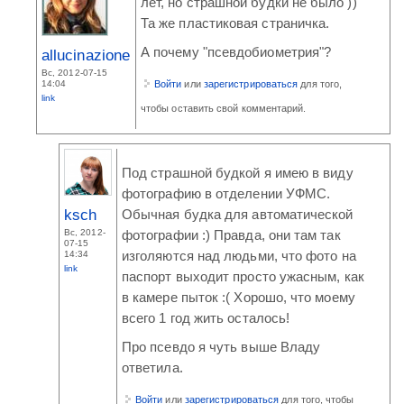
лет, но страшной будки не было ))
Та же пластиковая страничка.
А почему "псевдобиометрия"?
allucinazione
Вс, 2012-07-15
14:04
Войти
или
зарегистрироваться
для того,
link
чтобы оставить свой комментарий.
Под страшной будкой я имею в виду
фотографию в отделении УФМС.
ksch
Обычная будка для автоматической
Вс, 2012-
фотографии :) Правда, они там так
07-15
изголяются над людьми, что фото на
14:34
link
паспорт выходит просто ужасным, как
в камере пыток :( Хорошо, что моему
всего 1 год жить осталось!
Про псевдо я чуть выше Владу
ответила.
Войти
или
зарегистрироваться
для того, чтобы