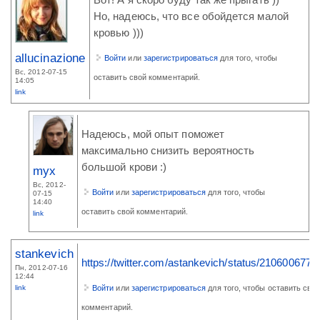
Вот! А я скоро буду так же прыгать ))
Но, надеюсь, что все обойдется малой
кровью )))
allucinazione
Войти
или
зарегистрироваться
для того, чтобы
Вс, 2012-07-15
оставить свой комментарий.
14:05
link
Надеюсь, мой опыт поможет
максимально снизить вероятность
большой крови :)
myx
Вс, 2012-
Войти
или
зарегистрироваться
для того, чтобы
07-15
14:40
оставить свой комментарий.
link
stankevich
https://twitter.com/astankevich/status/210600677
Пн, 2012-07-16
12:44
link
Войти
или
зарегистрироваться
для того, чтобы оставить сво
комментарий.