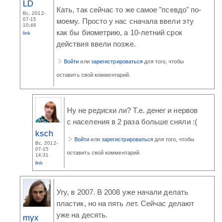
LD
Кать, так сейчас то же самое "псевдо" по-
Вс, 2012-
07-15
моему. Просто у нас сначала ввели эту
10:46
как бы биометрию, а 10-летний срок
link
действия ввели позже.
Войти
или
зарегистрироваться
для того, чтобы
оставить свой комментарий.
Ну не редиски ли? Т.е. денег и нервов
с населения в 2 раза больше сняли :(
ksch
Войти
или
зарегистрироваться
для того, чтобы
Вс, 2012-
07-15
оставить свой комментарий.
14:31
link
Угу, в 2007. В 2008 уже начали делать
пластик, но на пять лет. Сейчас делают
уже на десять.
myx