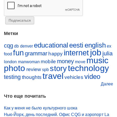
Метки
educational
eesti
english
cqg
db
denver
ex
job
fun
internet
grammar
julia
happy
food
music
money
mobile
london
manwoman
move
photo
technology
story
review
spb
travel
video
testing
thoughts
vehicles
Далее
Что еще почитать
Как у меня не было культурного шока
Нью-Йорк, день последний. Офис CQG и аэропорт La