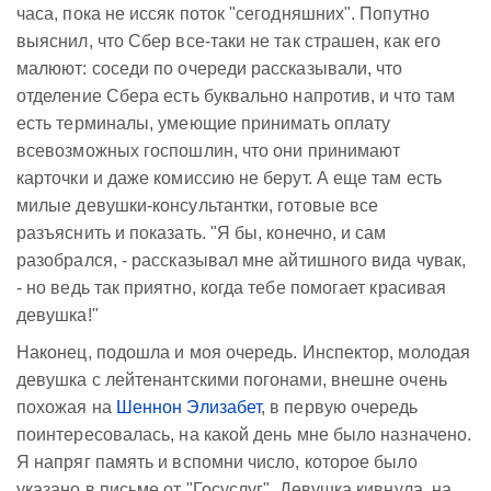
часа, пока не иссяк поток "сегодняшних". Попутно
выяснил, что Сбер все-таки не так страшен, как его
малюют: соседи по очереди рассказывали, что
отделение Сбера есть буквально напротив, и что там
есть терминалы, умеющие принимать оплату
всевозможных госпошлин, что они принимают
карточки и даже комиссию не берут. А еще там есть
милые девушки-консультантки, готовые все
разъяснить и показать. "Я бы, конечно, и сам
разобрался, - рассказывал мне айтишного вида чувак,
- но ведь так приятно, когда тебе помогает красивая
девушка!"
Наконец, подошла и моя очередь. Инспектор, молодая
девушка с лейтенантскими погонами, внешне очень
похожая на
Шеннон Элизабет
, в первую очередь
поинтересовалась, на какой день мне было назначено.
Я напряг память и вспомни число, которое было
указано в письме от "Госуслуг". Девушка кивнула, на