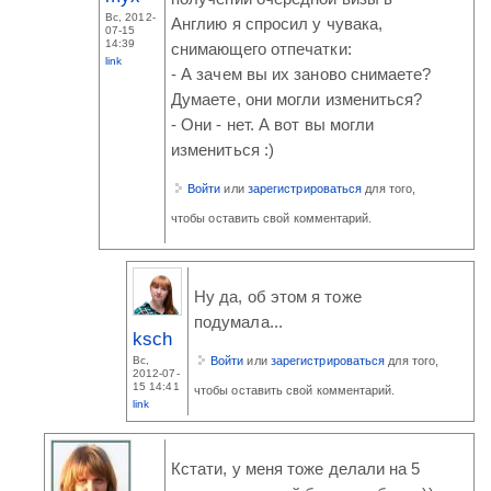
Вс, 2012-
Англию я спросил у чувака,
07-15
14:39
снимающего отпечатки:
link
- А зачем вы их заново снимаете?
Думаете, они могли измениться?
- Они - нет. А вот вы могли
измениться :)
Войти
или
зарегистрироваться
для того,
чтобы оставить свой комментарий.
Ну да, об этом я тоже
подумала...
ksch
Войти
или
зарегистрироваться
для того,
Вс,
2012-07-
15 14:41
чтобы оставить свой комментарий.
link
Кстати, у меня тоже делали на 5