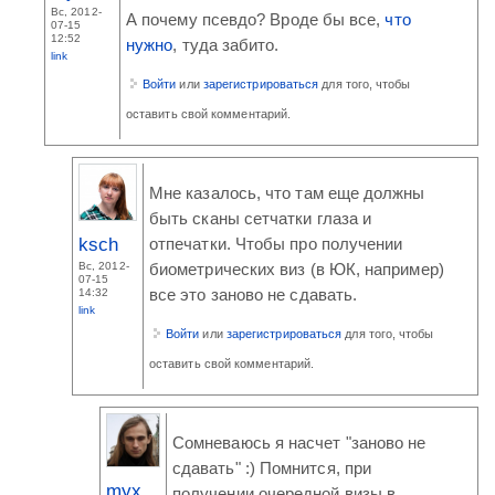
Вс, 2012-
А почему псевдо? Вроде бы все,
что
07-15
12:52
нужно
, туда забито.
link
Войти
или
зарегистрироваться
для того, чтобы
оставить свой комментарий.
Мне казалось, что там еще должны
быть сканы сетчатки глаза и
ksch
отпечатки. Чтобы про получении
Вс, 2012-
биометрических виз (в ЮК, например)
07-15
все это заново не сдавать.
14:32
link
Войти
или
зарегистрироваться
для того, чтобы
оставить свой комментарий.
Сомневаюсь я насчет "заново не
сдавать" :) Помнится, при
myx
получении очередной визы в