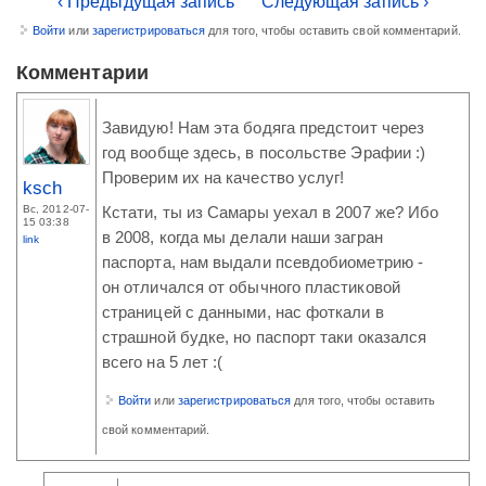
‹ Предыдущая запись
Следующая запись ›
Войти
или
зарегистрироваться
для того, чтобы оставить свой комментарий.
Комментарии
Завидую! Нам эта бодяга предстоит через
год вообще здесь, в посольстве Эрафии :)
Проверим их на качество услуг!
ksch
Вс, 2012-07-
Кстати, ты из Самары уехал в 2007 же? Ибо
15 03:38
в 2008, когда мы делали наши загран
link
паспорта, нам выдали псевдобиометрию -
он отличался от обычного пластиковой
страницей с данными, нас фоткали в
страшной будке, но паспорт таки оказался
всего на 5 лет :(
Войти
или
зарегистрироваться
для того, чтобы оставить
свой комментарий.