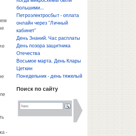
Когда микросхемы были
большими...
Петроэлектросбыт - оплата
чем
онлайн через "Личный
не
кабинет"
День Знаний. Час расплаты
День позора защитника
ие
Отечества
Восьмое марта. День Клары
Цеткин
Понедельник - день тяжелый
не
Поиск по сайту
сле
ть
а -