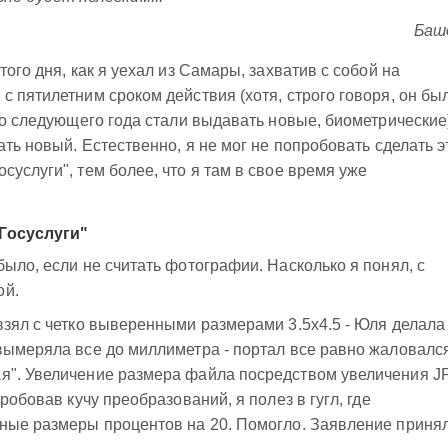
Баш
того дня, как я уехал из Самары, захватив с собой на
с пятилетним сроком действия (хотя, строго говоря, он бы
со следующего года стали выдавать новые, биометрические)
ать новый. Естественно, я не мог не попробовать сделать э
услуги", тем более, что я там в свое время уже
"Госуслуги"
ыло, если не считать фотографии. Насколько я понял, с
ой.
взял с четко выверенными размерами 3.5x4.5 - Юля делала
вымеряла все до миллиметра - портал все равно жаловался
я". Увеличение размера файла посредством увеличения J
робовав кучу преобразований, я полез в гугл, где
йные размеры процентов на 20. Помогло. Заявление приня