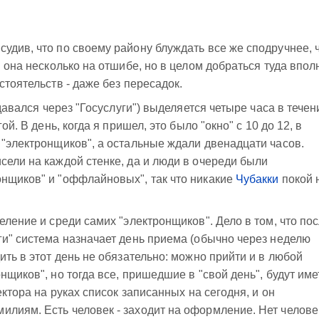
удив, что по своему району блуждать все же сподручнее, 
я она несколько на отшибе, но в целом добраться туда впол
стоятельств - даже без пересадок.
одавался через "Госуслуги") выделяется четыре часа в течен
ой. В день, когда я пришел, это было "окно" с 10 до 12, в
 "электронщиков", а остальные ждали двенадцати часов.
сели на каждой стенке, да и люди в очереди были
онщиков" и "оффлайновых", так что никакие
Чубакки
покой 
еление и среди самих "электронщиков". Дело в том, что по
ги" система назначает день приема (обычно через неделю
ить в этот день не обязательно: можно прийти и в любой
нщиков", но тогда все, пришедшие в "свой день", будут име
ектора на руках список записанных на сегодня, и он
лиям. Есть человек - заходит на оформление. Нет человек