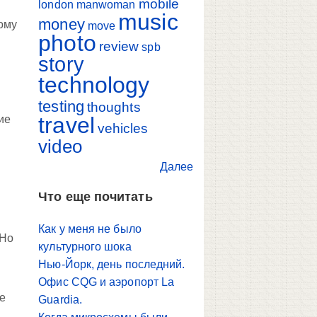
mobile
london
manwoman
music
money
рому
move
photo
review
spb
story
и
technology
testing
thoughts
travel
ие
vehicles
video
Далее
Что еще почитать
Как у меня не было
 Но
культурного шока
Нью-Йорк, день последний.
Офис CQG и аэропорт La
е
Guardia.