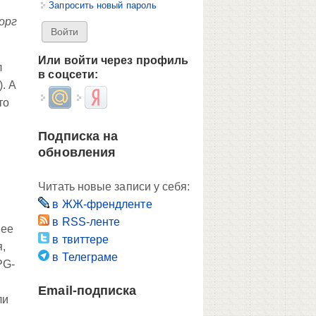
Запросить новый пароль
орг
Или войти через профиль
л
в соцсети:
. А
Login with Mail.ru
Login with Яндекс
то
Подписка на
обновления
Читать новые записи у себя:
в ЖЖ-френдленте
в RSS-ленте
 ее
в твиттере
,
в Телеграме
PG-
Email-подписка
ли