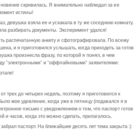
мгновение скривилась. Я внимательно наблюдал за ее
момент истины!
з, девушка взяла ее и ускакала в ту же соседнюю комнату.
ила разбирать документы. Эксперимент удался!
ть распечатанную анкету и сфотографировала. По всему
шена, и я приготовился услышать, когда приходить за гото
ушка произнесла фразу, по которой я понял, в чем
ду "электронными" и "оффлайновыми" заявителями:
ртале!
 от трех до четырех недель, поэтому я приготовился к
ыло мое удивление, когда уже в пятницу (подавался я в
ектронное письмо с уведомлением о том, что паспорт готов
й и часов, когда это можно сделать, прилагалось.
забрал паспорт. На ближайшие десять лет тема закрыта :)