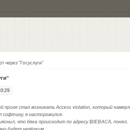
т через "Госуслуги"
уги"
03:29
ей проге стал возникать Access violation, который намер
л софтину, я насторожился.
ыяснил, что бяка происходит по адресу $0EBACA, понял,
вно будет нелёгким...