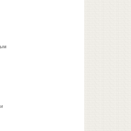
вым
 и