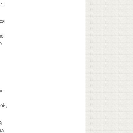
ет
лся
но
о
нь
ой,
й
на