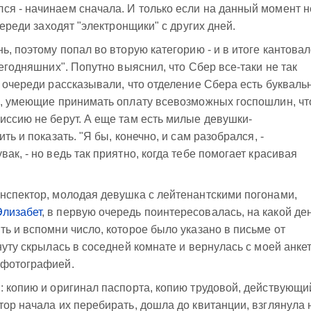
я - начинаем сначала. И только если на данный момент н
череди заходят "электронщики" с других дней.
ь, поэтому попал во вторую категорию - и в итоге кантова
сегодняшних". Попутно выяснил, что Сбер все-таки не так
о очереди рассказывали, что отделение Сбера есть букваль
ы, умеющие принимать оплату всевозможных госпошлин, чт
иссию не берут. А еще там есть милые девушки-
ть и показать. "Я бы, конечно, и сам разобрался, -
ак, - но ведь так приятно, когда тебе помогает красивая
нспектор, молодая девушка с лейтенантскими погонами,
лизабет
, в первую очередь поинтересовалась, на какой де
ть и вспомни число, которое было указано в письме от
нуту скрылась в соседней комнате и вернулась с моей анкет
 фотографией.
: копию и оригинал паспорта, копию трудовой, действующи
тор начала их перебирать, дошла до квитанции, взглянула 