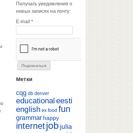
Получать уведомления о
новых записях на почту:
E-mail
*
бы
Метки
cqg
db
denver
educational
eesti
но
fun
english
ex
food
е
grammar
happy
job
internet
julia