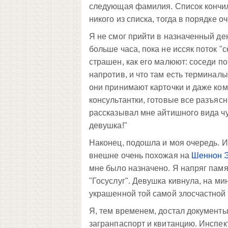
следующая фамилия. Список кончилс
никого из списка, тогда в порядке о
Я не смог прийти в назначенный ден
больше часа, пока не иссяк поток "
страшен, как его малюют: соседи п
напротив, и что там есть терминал
они принимают карточки и даже ком
консультантки, готовые все разъясни
рассказывал мне айтишного вида чув
девушка!"
Наконец, подошла и моя очередь. И
внешне очень похожая на
Шеннон Э
мне было назначено. Я напряг памя
"Госуслуг". Девушка кивнула, на ми
украшенной той самой злосчастной
Я, тем временем, достал документы
загранпаспорт и квитанцию. Инспек