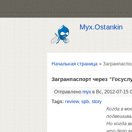
Myx.Ostankin
Вы здесь
Начальная страница
» Загранпаспор
Загранпаспорт через "Госусл
Отправлено
myx
в Вс, 2012-07-15 
Tags:
review
,
spb
,
story
Когда в мо
подвешива
Но когда в
что дело я