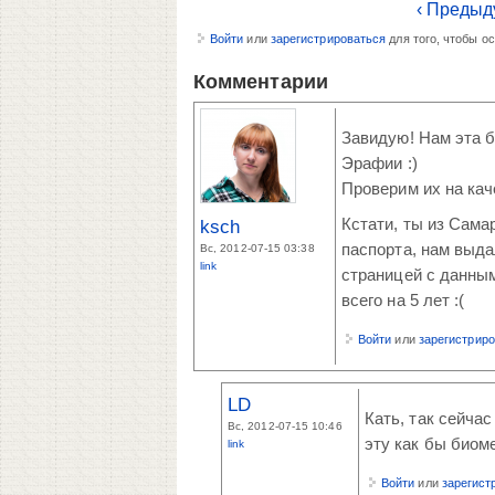
‹ Предыд
Войти
или
зарегистрироваться
для того, чтобы о
Комментарии
Завидую! Нам эта б
Эрафии :)
Проверим их на кач
ksch
Кстати, ты из Сама
паспорта, нам выда
Вс, 2012-07-15 03:38
link
страницей с данным
всего на 5 лет :(
Войти
или
зарегистрир
LD
Кать, так сейчас
Вс, 2012-07-15 10:46
эту как бы биом
link
Войти
или
зарегист