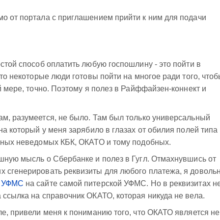
о от портала с приглашением прийти к ним для подачи
стой способ оплатить любую госпошлину - это пойти в
что некоторые люди готовы пойти на многое ради того, что
й мере, точно. Поэтому я полез в Райффайзен-коннект и
м, разумеется, не было. Там был только универсальный
на который у меня зарябило в глазах от обилия полей типа
ичных неведомых КБК, ОКАТО и тому подобных.
шную мысль о Сбербанке и полез в Гугл. Отмахнувшись от
х сгенерировать реквизиты для любого платежа, я доволь
й УФМС
на сайте самой питерской УФМС. Но в реквизитах н
 ссылка на справочник ОКАТО, которая никуда не вела.
ле, привели меня к пониманию того, что ОКАТО является не