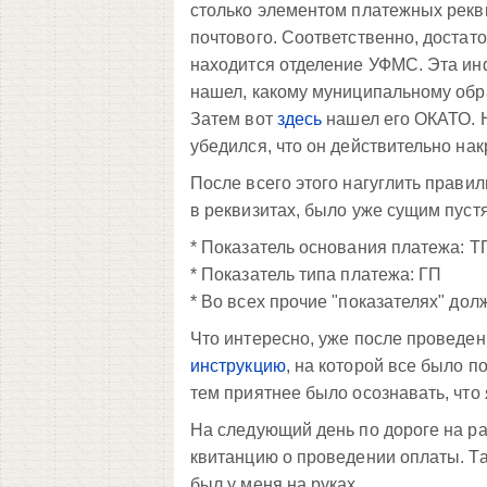
столько элементом платежных рекв
почтового. Соответственно, достато
находится отделение УФМС. Эта ин
нашел, какому муниципальному обр
Затем вот
здесь
нашел его ОКАТО. Н
убедился, что он действительно на
После всего этого нагуглить прави
в реквизитах, было уже сущим пуст
* Показатель основания платежа: Т
* Показатель типа платежа: ГП
* Во всех прочие "показателях" дол
Что интересно, уже после проведен
инструкцию
, на которой все было 
тем приятнее было осознавать, что 
На следующий день по дороге на р
квитанцию о проведении оплаты. Та
был у меня на руках.