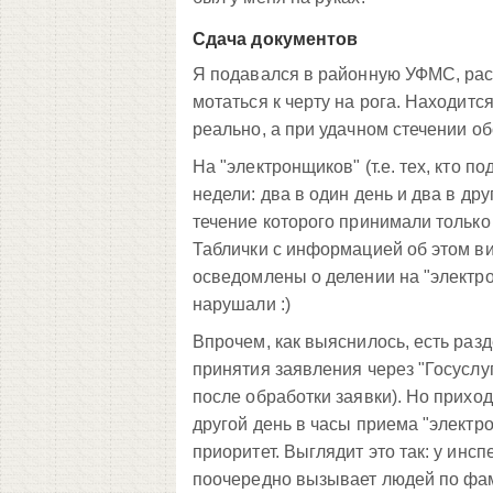
Сдача документов
Я подавался в районную УФМС, расс
мотаться к черту на рога. Находитс
реально, а при удачном стечении об
На "электронщиков" (т.е. тех, кто п
недели: два в один день и два в друг
течение которого принимали только
Таблички с информацией об этом ви
осведомлены о делении на "электр
нарушали :)
Впрочем, как выяснилось, есть разд
принятия заявления через "Госуслу
после обработки заявки). Но приход
другой день в часы приема "электро
приоритет. Выглядит это так: у инсп
поочередно вызывает людей по фами