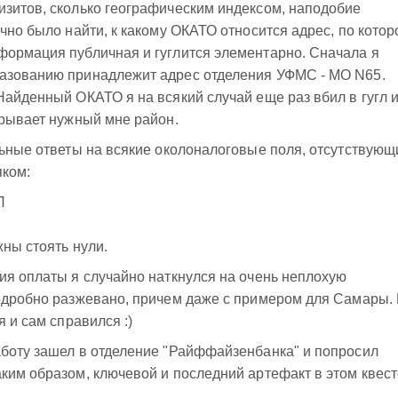
изитов, сколько географическим индексом, наподобие
чно было найти, к какому ОКАТО относится адрес, по кото
формация публичная и гуглится элементарно. Сначала я
азованию принадлежит адрес отделения УФМС - МО N65.
айденный ОКАТО я на всякий случай еще раз вбил в гугл 
крывает нужный мне район.
льные ответы на всякие околоналоговые поля, отсутствующ
яком:
П
жны стоять нули.
ия оплаты я случайно наткнулся на очень неплохую
подробно разжевано, причем даже с примером для Самары.
я и сам справился :)
аботу зашел в отделение "Райффайзенбанка" и попросил
ким образом, ключевой и последний артефакт в этом квест