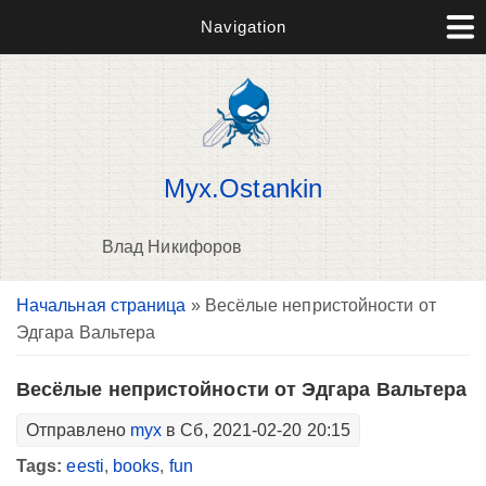
Navigation
Myx.Ostankin
Влад Никифоров
Вы здесь
Начальная страница
» Весёлые непристойности от
В
Эдгара Вальтера
д
п
Весёлые непристойности от Эдгара Вальтера
Отправлено
myx
в Сб, 2021-02-20 20:15
Tags:
eesti
,
books
,
fun