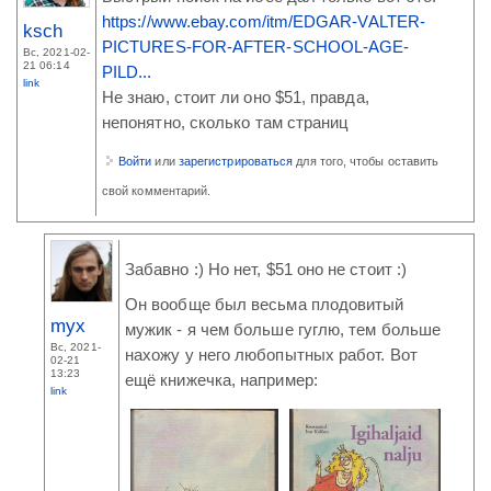
https://www.ebay.com/itm/EDGAR-VALTER-
ksch
PICTURES-FOR-AFTER-SCHOOL-AGE-
Вс, 2021-02-
21 06:14
PILD...
link
Не знаю, стоит ли оно $51, правда,
непонятно, сколько там страниц
Войти
или
зарегистрироваться
для того, чтобы оставить
свой комментарий.
Забавно :) Но нет, $51 оно не стоит :)
Он вообще был весьма плодовитый
myx
мужик - я чем больше гуглю, тем больше
Вс, 2021-
нахожу у него любопытных работ. Вот
02-21
13:23
ещё книжечка, например:
link