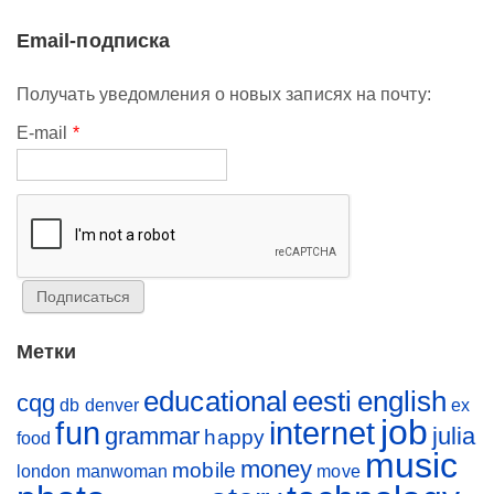
Email-подписка
Получать уведомления о новых записях на почту:
E-mail
*
Метки
educational
eesti
english
cqg
db
denver
ex
job
fun
internet
grammar
julia
happy
food
music
money
mobile
london
manwoman
move