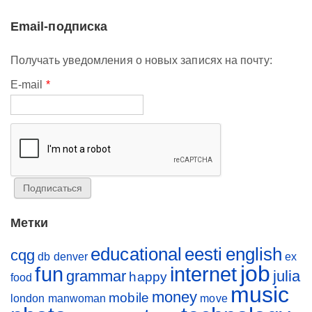
Email-подписка
Получать уведомления о новых записях на почту:
E-mail
*
Метки
educational
eesti
english
cqg
db
denver
ex
job
fun
internet
grammar
julia
happy
food
music
money
mobile
london
manwoman
move