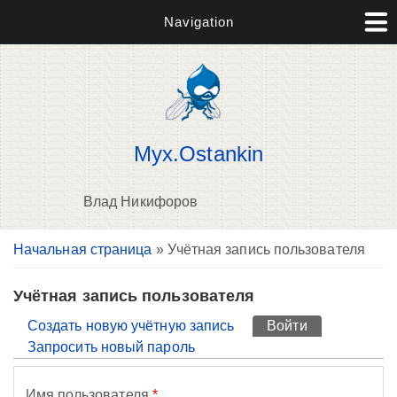
Navigation
Myx.Ostankin
Влад Никифоров
Вы здесь
Начальная страница
» Учётная запись пользователя
П
н
о
Учётная запись пользователя
Главные вкладки
Создать новую учётную запись
Войти
(активная вк
Запросить новый пароль
Имя пользователя
*