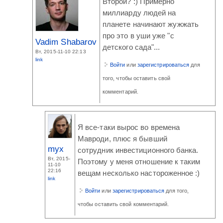
Второй? :) Примерно
миллиарду людей на
планете начинают жужжать
про это в уши уже "с
Vadim Shabarov
детского сада"...
Вт, 2015-11-10 22:13
link
Войти
или
зарегистрироваться
для
того, чтобы оставить свой
комментарий.
Я все-таки вырос во времена
Мавроди, плюс я бывший
myx
сотрудник инвестиционного банка.
Вт, 2015-
Поэтому у меня отношение к таким
11-10
22:16
вещам несколько настороженное :)
link
Войти
или
зарегистрироваться
для того,
чтобы оставить свой комментарий.