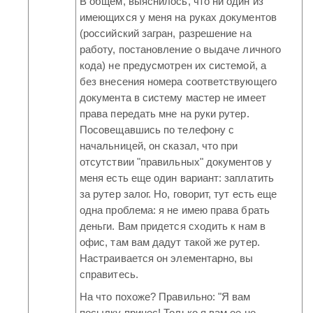
В общем, выяснилось, что ни один из
имеющихся у меня на руках документов
(российский загран, разрешение на
работу, постановление о выдаче личного
кода) не предусмотрен их системой, а
без внесения номера соответствующего
документа в систему мастер не имеет
права передать мне на руки рутер.
Посовещавшись по телефону с
начальницей, он сказал, что при
отсутствии "правильных" документов у
меня есть еще один вариант: заплатить
за рутер залог. Но, говорит, тут есть еще
одна проблема: я не имею права брать
деньги. Вам придется сходить к нам в
офис, там вам дадут такой же рутер.
Настраивается он элементарно, вы
справитесь.
На что похоже? Правильно: "Я вам
посылку принес! Только я вам ее не