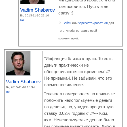
там появится. Пусть и не
Vadim Shabarov
сразу :)
Вт, 2015-11-10 22:10
link
Войти
или
зарегистрироваться
для
того, чтобы оставить свой
комментарий.
"Инфляция близка к нулю. То есть
деньги практически не
обесцениваются со временем" ///---
Не привыкай. Не забывай, что это
Vadim Shabarov
временное явление.
Вт, 2015-11-10 15:34
link
"сначала намеревался по привычке
положить неиспользуемые деньги
на депозит, но, увидев процентную
ставку 0.02% годовых" ///--- Кхм,
кхм. Неиспользуемые деньги было
бы логичнее инвестировать. Либо в