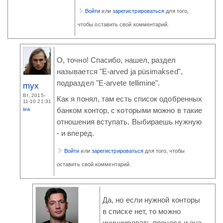
Войти
или
зарегистрироваться
для того,
чтобы оставить свой комментарий.
О, точно! Спасибо, нашел, раздел
называется "E-arved ja püsimaksed",
подраздел "E-arvete tellimine".
myx
Вт, 2015-
Как я понял, там есть список одобренных
11-10 21:31
link
банком контор, с которыми можно в такие
отношения вступать. Выбираешь нужную
- и вперед.
Войти
или
зарегистрироваться
для того, чтобы
оставить свой комментарий.
Да, но если нужной конторы
в списке нет, то можно
инициировать процесс и она