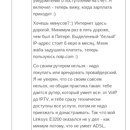
уведомления о поступлении на счет. Я
включил - теперь вижу, когда зарплата
приходит :)
Хочешь минусов? :) Интернет здесь
дорогой. Минимум раз в пять дороже,
чем был в Питере. Выделенный "белый"
IP-адрес стоит 6 евро в месяц. Меня
жаба задушила платить, теперь
пользуюсь noip.com :)
Со своим рутером нельзя - надо
покупать или арендовать провайдерский.
Я не уверен, что со своим совсем
нельзя, но общая практика такая: тебе
дается рутер, который умеет все: от VoIP
до IPTV, и тебе сразу технически
доступны все услуги, потом не надо
приезжать и донастраивать. Так что мой
Linksys E3200 оказался не у дел - как
миниум потому, что не умеет ADSL,