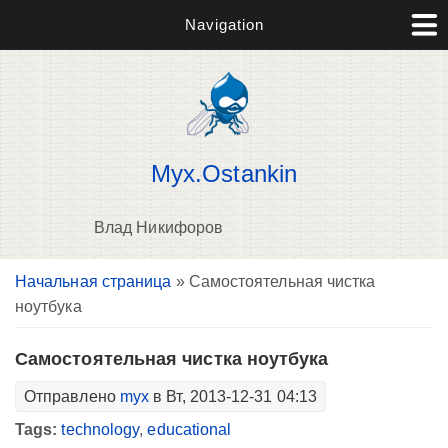
Navigation
Myx.Ostankin
Влад Никифоров
Вы здесь
Начальная страница
» Самостоятельная чистка
В
ноутбука
д
п
Самостоятельная чистка ноутбука
Отправлено
myx
в Вт, 2013-12-31 04:13
Tags:
technology
,
educational