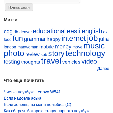
Метки
educational
eesti
english
cqg
db
denver
ex
job
fun
internet
grammar
julia
happy
food
music
money
mobile
london
manwoman
move
photo
technology
story
review
spb
travel
video
testing
thoughts
vehicles
Далее
Что еще почитать
Чистка ноутбука Lenovo W541
Если надоела аська
Если хочешь, ты меня полюби... (С)
Как сберечь батарею стационарного ноутбука