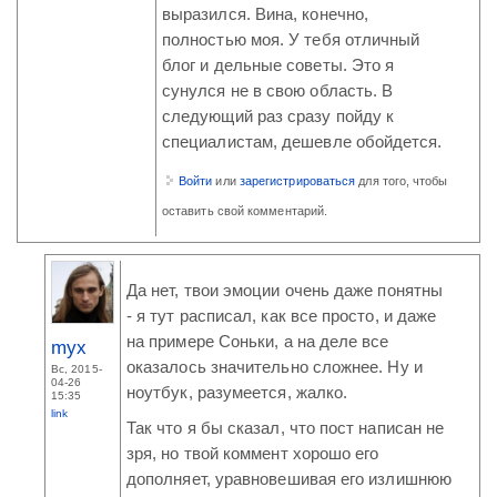
выразился. Вина, конечно,
полностью моя. У тебя отличный
блог и дельные советы. Это я
сунулся не в свою область. В
следующий раз сразу пойду к
специалистам, дешевле обойдется.
Войти
или
зарегистрироваться
для того, чтобы
оставить свой комментарий.
Да нет, твои эмоции очень даже понятны
- я тут расписал, как все просто, и даже
на примере Соньки, а на деле все
myx
оказалось значительно сложнее. Ну и
Вс, 2015-
04-26
ноутбук, разумеется, жалко.
15:35
link
Так что я бы сказал, что пост написан не
зря, но твой коммент хорошо его
дополняет, уравновешивая его излишнюю