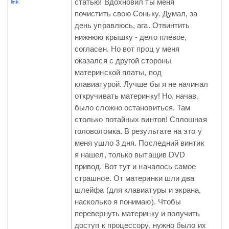
статью! Вдохновил ты меня
link
почистить свою Соньку. Думал, за
день управлюсь, ага. Отвинтить
нижнюю крышку - дело плевое,
согласен. Но вот проц у меня
оказался с другой стороны
материнской платы, под
клавиатурой. Лучше бы я не начинал
откручивать материнку! Но, начав,
было сложно остановиться. Там
столько потайных винтов! Сплошная
головоломка. В результате на это у
меня ушло 3 дня. Последний винтик
я нашел, только вытащив DVD
привод. Вот тут и началось самое
страшное. От материнки шли два
шлейфа (для клавиатуры и экрана,
насколько я понимаю). Чтобы
перевернуть материнку и получить
доступ к процессору, нужно было их