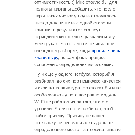
оптимистичность :) Мне стоило бы для
полноты картины добавить, что после
пары таких чисток у ноута отломалось
гнездо для винтика с одной стороны
крышки, в результате чего ноут
периодически грозился развалиться у
меня руках. Я его в итоге починил при
очередной разборке, когда
пролил чай на
клавиатуру
, но сам факт: процесс
сопряжен с определенными рисками.
Ну и еще у одного нетбука, который я
разбирал, до сих пор немножко качается
и скрипит клавиатура. Но его как бы и не
особо жалко - у него все равно модуль
Wi-Fi не работал из-за того, что его
уронили. Я для того и разбирал, чтобы
найти причину. Причину не нашел,
поскольку не решился лезть дальше
определенного места - зато животинка из