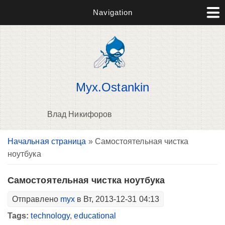
Navigation
Myx.Ostankin
Влад Никифоров
Вы здесь
Начальная страница
» Самостоятельная чистка
В
ноутбука
д
п
Самостоятельная чистка ноутбука
Отправлено
myx
в Вт, 2013-12-31 04:13
Tags:
technology
,
educational