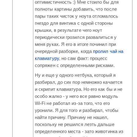
оптимистичность :) Мне стоило бы для
полноты картины добавить, что после
пары таких чисток у ноута отломалось
гнездо для винтика с одной стороны
крышки, в результате чего ноут
периодически грозился развалиться у
меня руках. Я его в итоге починил при
очередной разборке, когда
пролил чай на
клавиатуру
, но сам факт: процесс
сопряжен с определенными рисками.
Ну и еще у одного нетбука, который я
разбирал, до сих пор немножко качается
и скрипит клавиатура. Но его как бы и не
особо жалко - у него все равно модуль
Wi-Fi не работал из-за того, что его
уронили. Я для того и разбирал, чтобы
найти причину. Причину не нашел,
поскольку не решился лезть дальше
определенного места - зато животинка из