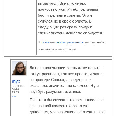
выразился. Вина, конечно,
полностью моя. У тебя отличный
блог и дельные советы. Это я
сунулся не в свою область. В
следующий раз сразу пойду к
специалистам, дешевле обойдется.
Войти
или
зарегистрироваться
для того, чтобы
оставить свой комментарий.
Да нет, твои эмоции очень даже понятны
- я тут расписал, как все просто, и даже
на примере Соньки, а на деле все
myx
оказалось значительно сложнее. Ну и
Вс, 2015-
04-26
ноутбук, разумеется, жалко.
15:35
link
Так что я бы сказал, что пост написан не
зря, но твой коммент хорошо его
дополняет, уравновешивая его излишнюю