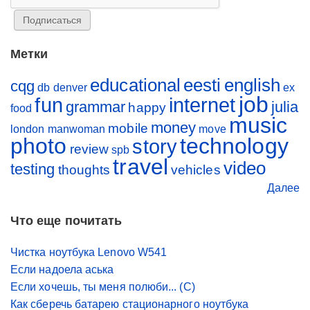
Метки
educational
eesti
english
cqg
db
denver
ex
job
fun
internet
grammar
julia
happy
food
music
money
mobile
london
manwoman
move
photo
technology
story
review
spb
travel
video
testing
thoughts
vehicles
Далее
Что еще почитать
Чистка ноутбука Lenovo W541
Если надоела аська
Если хочешь, ты меня полюби... (С)
Как сберечь батарею стационарного ноутбука