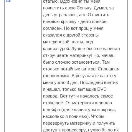
статью! Вдохновил ты меня
link
почистить свою Соньку. Думал, за
день управлюсь, ага. Отвинтить
нижнюю крышку - дело плевое,
согласен. Но вот проц у меня
оказался с другой стороны
материнской платы, под
клавиатурой. Лучше бы я не начинал
откручивать материнку! Но, начав,
было сложно остановиться. Там
столько потайных винтов! Сплошная
головоломка. В результате на это у
меня ушло 3 дня. Последний винтик
я нашел, только вытащив DVD
привод. Вот тут и началось самое
страшное. От материнки шли два
шлейфа (для клавиатуры и экрана,
насколько я понимаю). Чтобы
перевернуть материнку и получить
доступ к процессору, нужно было их