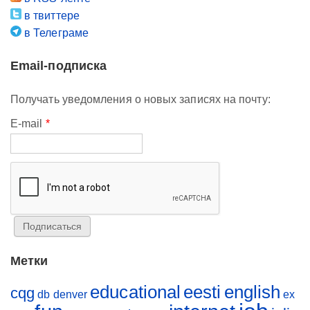
в твиттере
в Телеграме
Email-подписка
Получать уведомления о новых записях на почту:
E-mail
*
Метки
educational
eesti
english
cqg
db
denver
ex