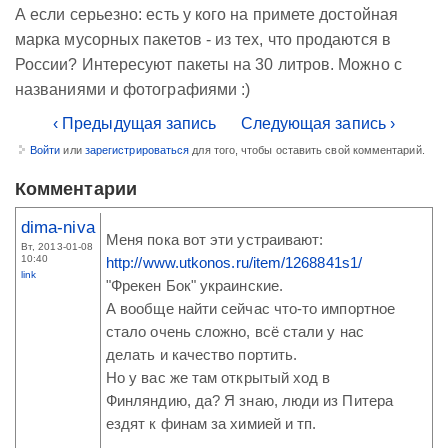
А если серьезно: есть у кого на примете достойная
марка мусорных пакетов - из тех, что продаются в
России? Интересуют пакеты на 30 литров. Можно с
названиями и фотографиями :)
‹ Предыдущая запись
Следующая запись ›
Войти
или
зарегистрироваться
для того, чтобы оставить свой комментарий.
Комментарии
dima-niva
Меня пока вот эти устраивают:
Вт, 2013-01-08
10:40
http://www.utkonos.ru/item/1268841s1/
link
"Фрекен Бок" украинские.
А вообще найти сейчас что-то импортное
стало очень сложно, всё стали у нас
делать и качество портить.
Но у вас же там открытый ход в
Финляндию, да? Я знаю, люди из Питера
ездят к финам за химией и тп.