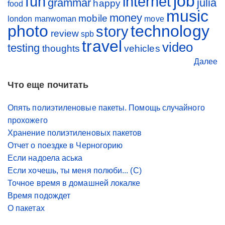
job
fun
internet
grammar
julia
happy
food
music
money
mobile
london
manwoman
move
photo
technology
story
review
spb
travel
video
testing
thoughts
vehicles
Далее
Что еще почитать
Опять полиэтиленовые пакеты. Помощь случайного
прохожего
Хранение полиэтиленовых пакетов
Отчет о поездке в Черногорию
Если надоела аська
Если хочешь, ты меня полюби... (С)
Точное время в домашней локалке
Время подождет
О пакетах