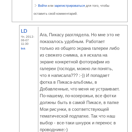
Войти
или
зарегистрироваться
для того, чтобы
оставить свой комментарий.
LD
Ага, Пикасу разглядела. Но мне это не
Чт, 2012-
06-07
показалось удобным. Работает
11:30
только из общего экрана галереи либо
link
из свежего снимка, а я искала на
экране конкретной фотографии из
галереи (господи, можно ли понять,
что я написала??? :-)) И попадает
фотка в Пикаса-альбомы, в
Добавленные, что меня не устраивает.
По-нашему, по-козерожьи, все фотки
должны быть в самой Пикасе, в папке
Мои рисунки, в соответствующей
тематической подпапке. Так что наш
выбор - все-таки шнурок и перенос в
проводнике:-)