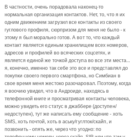
В частности, очень порадовала наконец-то
нормальная организация контактов. Нет, то, что я их
одним движением загрузил все контакты из своего
гуглового профиля, сюрпризом для меня не было - к
этому я был морально готов. А вот то, что каждый
контакт является единым хранилищем всех номеров,
адресов и профилей во всяческих соцсетях, и
является единой же точкой доступа во все эти места...
я, конечно, именно так себе это все и представлял до
покупки своего первого смартфона, но Симбиан в
свое время меня жестоко разочаровал. Поэтому, когда
я воочию увидел, что в Андроиде, находясь в
телефонной книге и просматривая контакты человека,
можно увидеть его статус в джаббере (доступен/
недоступен), тут же написать ему сообщение - хоть
SMS, хоть почтой, хоть в аську/гуглток/скайп, и
позвонить - опять же, через что угодно: по
телефонному номеру, через скайп, SIP или что там у