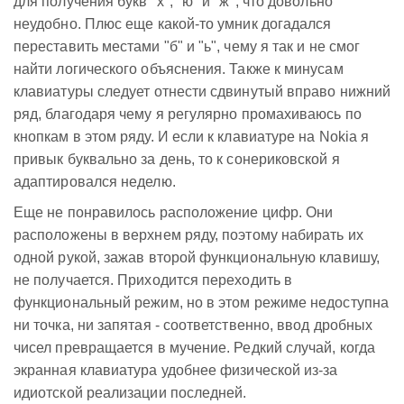
для получения букв "х", "ю" и "ж", что довольно
неудобно. Плюс еще какой-то умник догадался
переставить местами "б" и "ь", чему я так и не смог
найти логического объяснения. Также к минусам
клавиатуры следует отнести сдвинутый вправо нижний
ряд, благодаря чему я регулярно промахиваюсь по
кнопкам в этом ряду. И если к клавиатуре на Nokia я
привык буквально за день, то к сонериковской я
адаптировался неделю.
Еще не понравилось расположение цифр. Они
расположены в верхнем ряду, поэтому набирать их
одной рукой, зажав второй функциональную клавишу,
не получается. Приходится переходить в
функциональный режим, но в этом режиме недоступна
ни точка, ни запятая - соответственно, ввод дробных
чисел превращается в мучение. Редкий случай, когда
экранная клавиатура удобнее физической из-за
идиотской реализации последней.