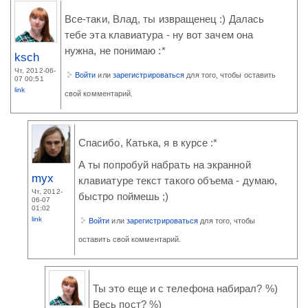
Все-таки, Влад, ты извращенец :) Далась
тебе эта клавиатура - ну вот зачем она
нужна, не понимаю :*
ksch
Чт, 2012-06-
Войти
или
зарегистрироваться
для того, чтобы оставить
07 00:51
link
свой комментарий.
Спасибо, Катька, я в курсе :*
А ты попробуй набрать на экранной
myx
клавиатуре текст такого объема - думаю,
Чт, 2012-
быстро поймешь ;)
06-07
01:02
link
Войти
или
зарегистрироваться
для того, чтобы
оставить свой комментарий.
Ты это еще и с телефона набирал? %)
Весь пост? %)