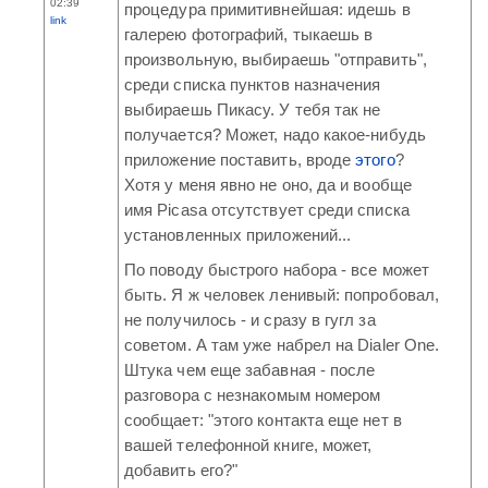
02:39
процедура примитивнейшая: идешь в
link
галерею фотографий, тыкаешь в
произвольную, выбираешь "отправить",
среди списка пунктов назначения
выбираешь Пикасу. У тебя так не
получается? Может, надо какое-нибудь
приложение поставить, вроде
этого
?
Хотя у меня явно не оно, да и вообще
имя Picasa отсутствует среди списка
установленных приложений...
По поводу быстрого набора - все может
быть. Я ж человек ленивый: попробовал,
не получилось - и сразу в гугл за
советом. А там уже набрел на Dialer One.
Штука чем еще забавная - после
разговора с незнакомым номером
сообщает: "этого контакта еще нет в
вашей телефонной книге, может,
добавить его?"