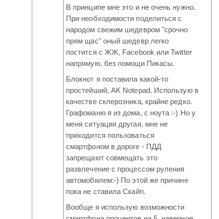
В принципе мне это и не очень нужно.
При необходимости поделиться с
народом свежим шедевром "срочно
прям щас" оный шедевр легко
постится с ЖЖ, Facebook или Twitter
напрямую, без помощи Пикасы.
Блокнот я поставила какой-то
простейший, AK Notepad. Использую в
качестве склерозника, крайне редко.
Графоманю я из дома, с ноута :-) Но у
меня ситуация другая, мне не
приходится пользоваться
смартфоном в дороге - ПДД
запрещают совмещать это
развлечение с процессом руления
автомобилем:-) По этой же причине
пока не ставила Скайп.
Вообще я использую возможности
смартфона процентов на 5, наверное.