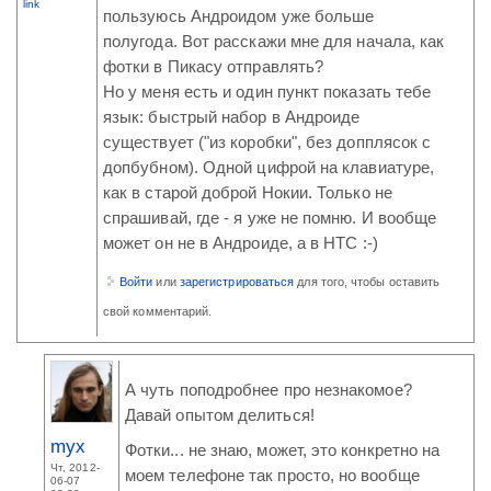
link
пользуюсь Андроидом уже больше
полугода. Вот расскажи мне для начала, как
фотки в Пикасу отправлять?
Но у меня есть и один пункт показать тебе
язык: быстрый набор в Андроиде
существует ("из коробки", без допплясок с
допбубном). Одной цифрой на клавиатуре,
как в старой доброй Нокии. Только не
спрашивай, где - я уже не помню. И вообще
может он не в Андроиде, а в НТС :-)
Войти
или
зарегистрироваться
для того, чтобы оставить
свой комментарий.
А чуть поподробнее про незнакомое?
Давай опытом делиться!
myx
Фотки... не знаю, может, это конкретно на
Чт, 2012-
моем телефоне так просто, но вообще
06-07