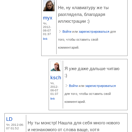
Не, ну клавиатуру же ты
разглядела, благодаря
myx
иллюстрации :)
Чт,
2012-
06-07
Войти
или
зарегистрироваться
для
01:37
link
того, чтобы оставить свой
комментарий.
Я уже даже дальше читаю
:)
ksch
Чт,
Войти
или
зарегистрироваться
2012-
06-07
для того, чтобы оставить свой
01:37
link
комментарий.
LD
Ну ты монстр! Нашла для себя много нового
Чт, 2012-06-
07 01:52
и незнакомого от слова ваще, хотя