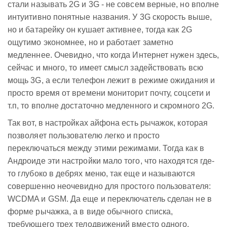
стали называть 2G и 3G - не совсем верные, но вполне
интуитивно понятные названия. У 3G скорость выше,
но и батарейку он кушает активнее, тогда как 2G
ощутимо экономнее, но и работает заметно
медленнее. Очевидно, что когда Интернет нужен здесь,
сейчас и много, то имеет смысл задействовать всю
мощь 3G, а если телефон лежит в режиме ожидания и
просто время от времени мониторит почту, соцсети и
т.п, то вполне достаточно медленного и скромного 2G.
Так вот, в настройках айфона есть рычажок, которая
позволяет пользователю легко и просто
переключаться между этими режимами. Тогда как в
Андроиде эти настройки мало того, что находятся где-
то глубоко в дебрях меню, так еще и называются
совершенно неочевидно для простого пользователя:
WCDMA и GSM. Да еще и переключатель сделан не в
форме рычажка, а в виде обычного списка,
требующего трех телодвижений вместо одного.