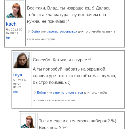
Все-таки, Влад, ты извращенец :) Далась
тебе эта клавиатура - ну вот зачем она
нужна, не понимаю :*
ksch
Чт, 2012-06-
Войти
или
зарегистрироваться
для того, чтобы оставить
07 00:51
link
свой комментарий.
Спасибо, Катька, я в курсе :*
А ты попробуй набрать на экранной
myx
клавиатуре текст такого объема - думаю,
Чт, 2012-
быстро поймешь ;)
06-07
01:02
link
Войти
или
зарегистрироваться
для того, чтобы
оставить свой комментарий.
Ты это еще и с телефона набирал? %)
Весь пост? %)