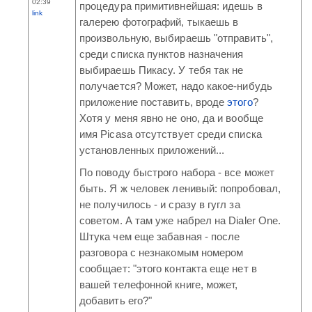
02:39
процедура примитивнейшая: идешь в
link
галерею фотографий, тыкаешь в
произвольную, выбираешь "отправить",
среди списка пунктов назначения
выбираешь Пикасу. У тебя так не
получается? Может, надо какое-нибудь
приложение поставить, вроде
этого
?
Хотя у меня явно не оно, да и вообще
имя Picasa отсутствует среди списка
установленных приложений...
По поводу быстрого набора - все может
быть. Я ж человек ленивый: попробовал,
не получилось - и сразу в гугл за
советом. А там уже набрел на Dialer One.
Штука чем еще забавная - после
разговора с незнакомым номером
сообщает: "этого контакта еще нет в
вашей телефонной книге, может,
добавить его?"