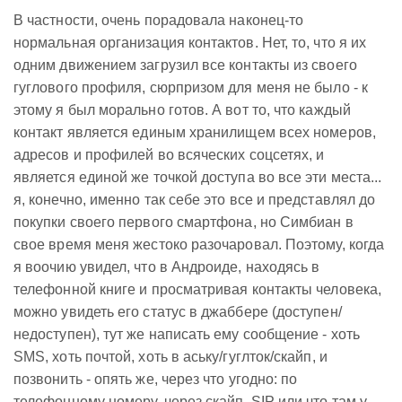
В частности, очень порадовала наконец-то
нормальная организация контактов. Нет, то, что я их
одним движением загрузил все контакты из своего
гуглового профиля, сюрпризом для меня не было - к
этому я был морально готов. А вот то, что каждый
контакт является единым хранилищем всех номеров,
адресов и профилей во всяческих соцсетях, и
является единой же точкой доступа во все эти места...
я, конечно, именно так себе это все и представлял до
покупки своего первого смартфона, но Симбиан в
свое время меня жестоко разочаровал. Поэтому, когда
я воочию увидел, что в Андроиде, находясь в
телефонной книге и просматривая контакты человека,
можно увидеть его статус в джаббере (доступен/
недоступен), тут же написать ему сообщение - хоть
SMS, хоть почтой, хоть в аську/гуглток/скайп, и
позвонить - опять же, через что угодно: по
телефонному номеру, через скайп, SIP или что там у