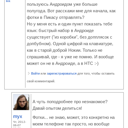
link
пользуюсь Андроидом уже больше
полугода. Вот расскажи мне для начала, как
фотки в Пикасу отправлять?
Но у меня есть и один пункт показать тебе
язык: быстрый набор в Андроиде
существует ("из коробки", без допплясок с
допбубном). Одной цифрой на клавиатуре,
как в старой доброй Нокии. Только не
спрашивай, где - я уже не помню. И вообще
может он не в Андроиде, а в НТС :-)
Войти
или
зарегистрироваться
для того, чтобы оставить
свой комментарий.
А чуть поподробнее про незнакомое?
Давай опытом делиться!
myx
Фотки... не знаю, может, это конкретно на
Чт, 2012-
моем телефоне так просто, но вообще
06-07