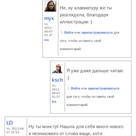
Не, ну клавиатуру же ты
разглядела, благодаря
myx
иллюстрации :)
Чт,
2012-
06-07
Войти
или
зарегистрироваться
для
01:37
link
того, чтобы оставить свой
комментарий.
Я уже даже дальше читаю
:)
ksch
Чт,
Войти
или
зарегистрироваться
2012-
06-07
для того, чтобы оставить свой
01:37
link
комментарий.
LD
Ну ты монстр! Нашла для себя много нового
Чт, 2012-06-
07 01:52
и незнакомого от слова ваще, хотя