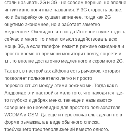
стали называть 2G и 3G - не совсем верные, но вполне
интуитивно понятные названия. У 3G скорость выше,
но и батарейку он кушает активнее, тогда как 2G
ощутимо экономнее, но и работает заметно
медленнее. Очевидно, что когда Интернет нужен здесь,
сейчас и много, то имеет смысл задействовать всю
мощь 3G, а если телефон лежит в режиме ожидания и
просто время от времени мониторит почту, соцсети и
т.п, то вполне достаточно медленного и скромного 2G.
Так вот, в настройках айфона есть рычажок, которая
позволяет пользователю легко и просто
переключаться между этими режимами. Тогда как в
Андроиде эти настройки мало того, что находятся где-
то глубоко в дебрях меню, так еще и называются
совершенно неочевидно для простого пользователя:
WCDMA и GSM. Да еще и переключатель сделан не в
форме рычажка, а в виде обычного списка,
требующего трех телодвижений вместо одного.