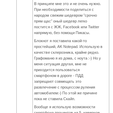
В принципе мне это и не очень нужно.
При необходимости поделиться с
народом свежим шедевром "срочно
прям щас" оный шедевр легко
постится с ЖЖ, Facebook или Twitter
напрямую, без помощи Пикасы.
Блокнот я поставила какой-то
простейший, AK Notepad. Использую в
качестве склерозника, крайне редко.
Графоманю я из дома, с ноута :-) Но у
меня ситуация другая, мне не
приходится пользоваться
смартфоном в дороге - ПДД
запрещают совмещать это
развлечение с процессом руления
автомобилем:-) По этой же причине
пока не ставила Скайп.
Вообще я использую возможности
смартфона процентов на 5, наверное.