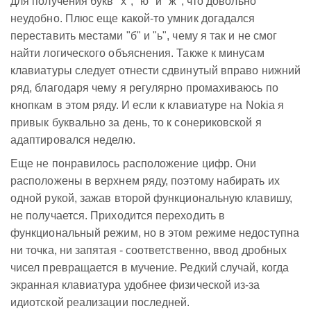
для получения букв "х", "ю" и "ж", что довольно
неудобно. Плюс еще какой-то умник догадался
переставить местами "б" и "ь", чему я так и не смог
найти логического объяснения. Также к минусам
клавиатуры следует отнести сдвинутый вправо нижний
ряд, благодаря чему я регулярно промахиваюсь по
кнопкам в этом ряду. И если к клавиатуре на Nokia я
привык буквально за день, то к сонериковской я
адаптировался неделю.
Еще не понравилось расположение цифр. Они
расположены в верхнем ряду, поэтому набирать их
одной рукой, зажав второй функциональную клавишу,
не получается. Приходится переходить в
функциональный режим, но в этом режиме недоступна
ни точка, ни запятая - соответственно, ввод дробных
чисел превращается в мучение. Редкий случай, когда
экранная клавиатура удобнее физической из-за
идиотской реализации последней.