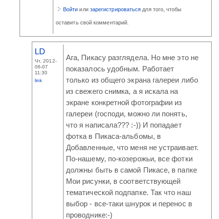
Войти
или
зарегистрироваться
для того, чтобы
оставить свой комментарий.
LD
Ага, Пикасу разглядела. Но мне это не
Чт, 2012-
06-07
показалось удобным. Работает
11:30
только из общего экрана галереи либо
link
из свежего снимка, а я искала на
экране конкретной фотографии из
галереи (господи, можно ли понять,
что я написала??? :-)) И попадает
фотка в Пикаса-альбомы, в
Добавленные, что меня не устраивает.
По-нашему, по-козерожьи, все фотки
должны быть в самой Пикасе, в папке
Мои рисунки, в соответствующей
тематической подпапке. Так что наш
выбор - все-таки шнурок и перенос в
проводнике:-)