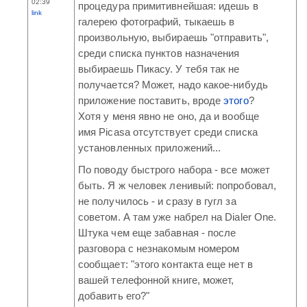
02:39
процедура примитивнейшая: идешь в
link
галерею фотографий, тыкаешь в
произвольную, выбираешь "отправить",
среди списка пунктов назначения
выбираешь Пикасу. У тебя так не
получается? Может, надо какое-нибудь
приложение поставить, вроде
этого
?
Хотя у меня явно не оно, да и вообще
имя Picasa отсутствует среди списка
установленных приложений...
По поводу быстрого набора - все может
быть. Я ж человек ленивый: попробовал,
не получилось - и сразу в гугл за
советом. А там уже набрел на Dialer One.
Штука чем еще забавная - после
разговора с незнакомым номером
сообщает: "этого контакта еще нет в
вашей телефонной книге, может,
добавить его?"