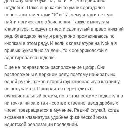
для получения букв "х", "ю" и "ж", что довольно
неудобно. Плюс еще какой-то умник догадался
переставить местами "б" и "ь", чему я так и не смог
найти логического объяснения. Также к минусам
клавиатуры следует отнести сдвинутый вправо нижний
ряд, благодаря чему я регулярно промахиваюсь по
кнопкам в этом ряду. И если к клавиатуре на Nokia я
привык буквально за день, то к сонериковской я
адаптировался неделю.
Еще не понравилось расположение цифр. Они
расположены в верхнем ряду, поэтому набирать их
одной рукой, зажав второй функциональную клавишу,
не получается. Приходится переходить в
функциональный режим, но в этом режиме недоступна
ни точка, ни запятая - соответственно, ввод дробных
чисел превращается в мучение. Редкий случай, когда
экранная клавиатура удобнее физической из-за
идиотской реализации последней.