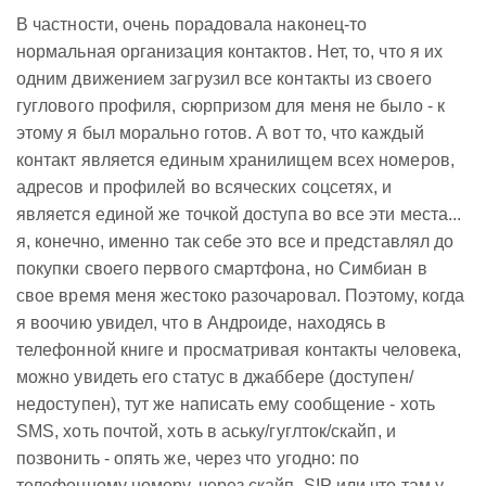
В частности, очень порадовала наконец-то
нормальная организация контактов. Нет, то, что я их
одним движением загрузил все контакты из своего
гуглового профиля, сюрпризом для меня не было - к
этому я был морально готов. А вот то, что каждый
контакт является единым хранилищем всех номеров,
адресов и профилей во всяческих соцсетях, и
является единой же точкой доступа во все эти места...
я, конечно, именно так себе это все и представлял до
покупки своего первого смартфона, но Симбиан в
свое время меня жестоко разочаровал. Поэтому, когда
я воочию увидел, что в Андроиде, находясь в
телефонной книге и просматривая контакты человека,
можно увидеть его статус в джаббере (доступен/
недоступен), тут же написать ему сообщение - хоть
SMS, хоть почтой, хоть в аську/гуглток/скайп, и
позвонить - опять же, через что угодно: по
телефонному номеру, через скайп, SIP или что там у