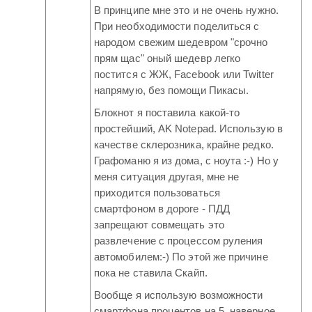
В принципе мне это и не очень нужно.
При необходимости поделиться с
народом свежим шедевром "срочно
прям щас" оный шедевр легко
постится с ЖЖ, Facebook или Twitter
напрямую, без помощи Пикасы.
Блокнот я поставила какой-то
простейший, AK Notepad. Использую в
качестве склерозника, крайне редко.
Графоманю я из дома, с ноута :-) Но у
меня ситуация другая, мне не
приходится пользоваться
смартфоном в дороге - ПДД
запрещают совмещать это
развлечение с процессом руления
автомобилем:-) По этой же причине
пока не ставила Скайп.
Вообще я использую возможности
смартфона процентов на 5, наверное.