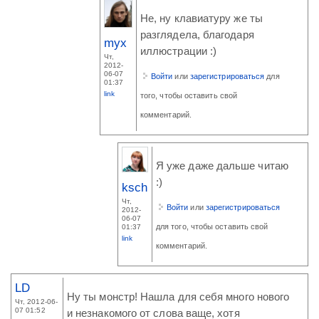
Не, ну клавиатуру же ты
разглядела, благодаря
myx
иллюстрации :)
Чт,
2012-
06-07
Войти
или
зарегистрироваться
для
01:37
link
того, чтобы оставить свой
комментарий.
Я уже даже дальше читаю
:)
ksch
Чт,
Войти
или
зарегистрироваться
2012-
06-07
для того, чтобы оставить свой
01:37
link
комментарий.
LD
Ну ты монстр! Нашла для себя много нового
Чт, 2012-06-
07 01:52
и незнакомого от слова ваще, хотя