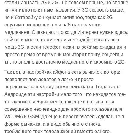
стали называть 2G и 3G - не совсем верные, но вполне
интуитивно понятные названия. У 3G скорость выше,
но и батарейку он кушает активнее, тогда как 2G
ощутимо экономнее, но и работает заметно
медленнее. Очевидно, что когда Интернет нужен здесь,
сейчас и много, то имеет смысл задействовать всю
мощь 3G, а если телефон лежит в режиме ожидания и
просто время от времени мониторит почту, соцсети и
т.п, то вполне достаточно медленного и скромного 2G.
Так вот, в настройках айфона есть рычажок, которая
позволяет пользователю легко и просто
переключаться между этими режимами. Тогда как в
Андроиде эти настройки мало того, что находятся где-
то глубоко в дебрях меню, так еще и называются
совершенно неочевидно для простого пользователя:
WCDMA и GSM. Да еще и переключатель сделан не в
форме рычажка, а в виде обычного списка,
требующего трех телодвижений вместо одного.