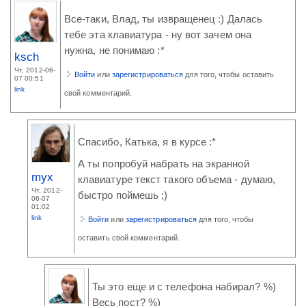
Все-таки, Влад, ты извращенец :) Далась
тебе эта клавиатура - ну вот зачем она
нужна, не понимаю :*
ksch
Чт, 2012-06-
Войти
или
зарегистрироваться
для того, чтобы оставить
07 00:51
link
свой комментарий.
Спасибо, Катька, я в курсе :*
А ты попробуй набрать на экранной
myx
клавиатуре текст такого объема - думаю,
Чт, 2012-
быстро поймешь ;)
06-07
01:02
link
Войти
или
зарегистрироваться
для того, чтобы
оставить свой комментарий.
Ты это еще и с телефона набирал? %)
Весь пост? %)