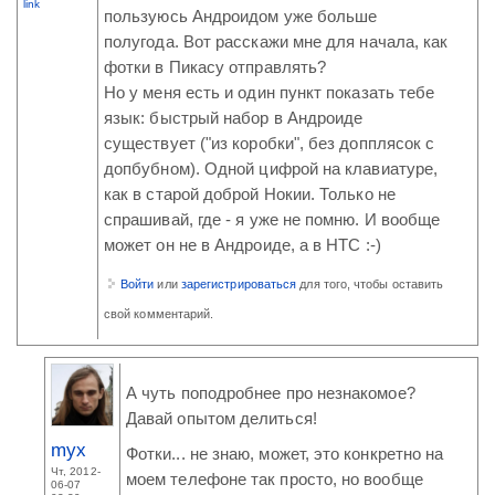
link
пользуюсь Андроидом уже больше
полугода. Вот расскажи мне для начала, как
фотки в Пикасу отправлять?
Но у меня есть и один пункт показать тебе
язык: быстрый набор в Андроиде
существует ("из коробки", без допплясок с
допбубном). Одной цифрой на клавиатуре,
как в старой доброй Нокии. Только не
спрашивай, где - я уже не помню. И вообще
может он не в Андроиде, а в НТС :-)
Войти
или
зарегистрироваться
для того, чтобы оставить
свой комментарий.
А чуть поподробнее про незнакомое?
Давай опытом делиться!
myx
Фотки... не знаю, может, это конкретно на
Чт, 2012-
моем телефоне так просто, но вообще
06-07