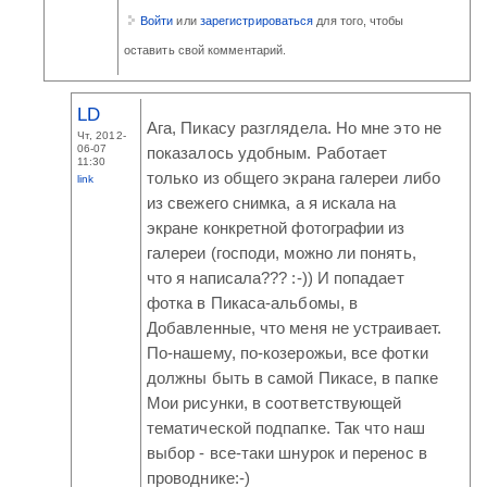
Войти
или
зарегистрироваться
для того, чтобы
оставить свой комментарий.
LD
Ага, Пикасу разглядела. Но мне это не
Чт, 2012-
06-07
показалось удобным. Работает
11:30
только из общего экрана галереи либо
link
из свежего снимка, а я искала на
экране конкретной фотографии из
галереи (господи, можно ли понять,
что я написала??? :-)) И попадает
фотка в Пикаса-альбомы, в
Добавленные, что меня не устраивает.
По-нашему, по-козерожьи, все фотки
должны быть в самой Пикасе, в папке
Мои рисунки, в соответствующей
тематической подпапке. Так что наш
выбор - все-таки шнурок и перенос в
проводнике:-)