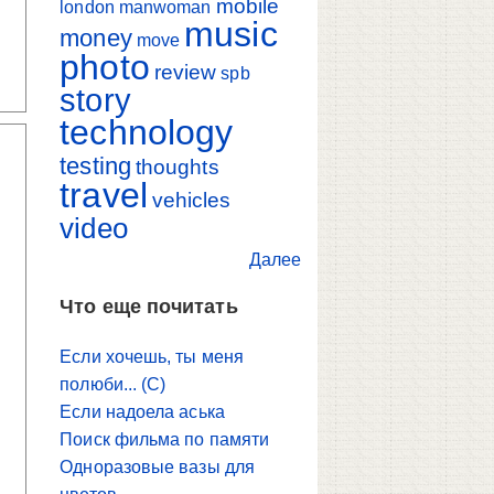
mobile
london
manwoman
music
money
move
photo
review
spb
story
technology
testing
thoughts
travel
vehicles
video
Далее
Что еще почитать
Если хочешь, ты меня
полюби... (С)
Если надоела аська
Поиск фильма по памяти
Одноразовые вазы для