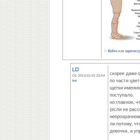
Войти
или
зарегист
LD
скорее даже 
Сб, 2016-01-23 23:04
по части цве
link
щетки именно
поступало.
но главное, 
(если не рас
непрозрачном 
ли потому, чт
девочка, а уп