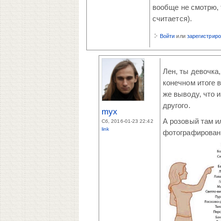
вообще не смотрю, 
считается).
Войти
или
зарегистрир
Лен, ты девочка
конечном итоге 
же выводу, что и
другого.
myx
А розовый там ил
Сб, 2016-01-23 22:42
link
фотографировани