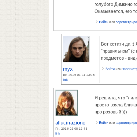
голубого Димкино г
Оказывается, его то
Войти
или
зарегистрир
Вот кстати да :)
"правильном" (с
предметов - види
myx
Войти
или
зарегист
Вс, 2016-01-24 13:35
link
Я решила, что "лил
просто взяла ближа
про розовый )))
allucinazione
Войти
или
зарегистрир
Пн, 2016-02-08 16:43
link