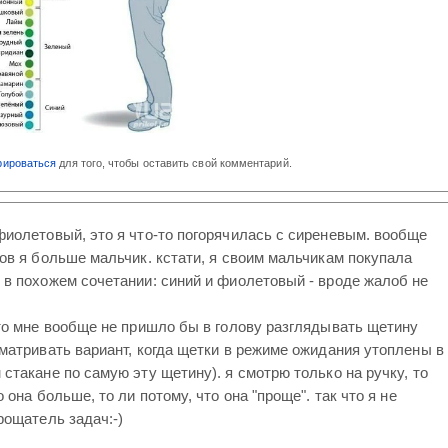
рироваться
для того, чтобы оставить свой комментарий.
фиолетовый, это я что-то погорячилась с сиреневым. вообще
тов я больше мальчик. кстати, я своим мальчикам покупала
 в похожем сочетании: синий и фиолетовый - вроде жалоб не
что мне вообще не пришло бы в голову разглядывать щетину
сматривать вариант, когда щетки в режиме ожидания утоплены в
стакане по самую эту щетину). я смотрю только на ручку, то
о она больше, то ли потому, что она "проще". так что я не
рощатель задач:-)