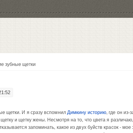
ие зубные щетки
21:52
ые щетки. И я сразу вспомнил
Димкину историю
, где он из-з
щетку и щетку жены. Несмотря на то, что цвета я различаю
казывается запоминать, какое из двух буйств красок - мое :