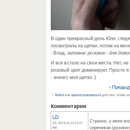
В один прекрасный день Юля, глядя
посмотрела на щетки, потом на мен
- Влад, запомни:
розовое - для дево
И все встало на свои места. Нет, не
розовый цвет доминирует. Просто я 
- значит, моя щетка :)
‹ Предыд
Войти
или
зарегистрироваться
для того, чтобы о
Комментарии
LD
Странно, у меня во
Сб, 2016-01-23 22:27
сиреневая (розового
link