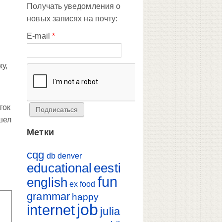
Получать уведомления о
новых записях на почту:
E-mail
*
у,
ток
шел
Метки
cqg
db
denver
educational
eesti
fun
english
ex
food
grammar
happy
job
internet
julia