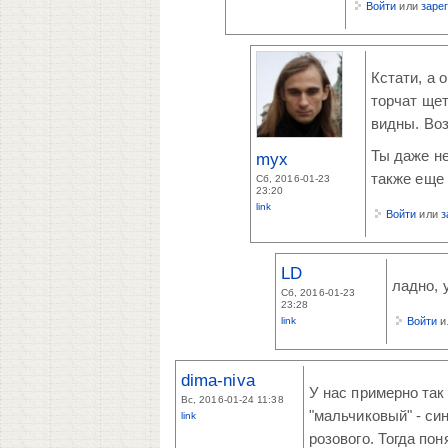
Войти
или
заре
Кстати, а 
торчат щет
видны. Воз
Ты даже не
myx
также еще 
Сб, 2016-01-23
23:20
link
Войти
или
з
LD
ладно, у
Сб, 2016-01-23
23:28
link
Войти
и
dima-niva
У нас примерно так
Вс, 2016-01-24 11:38
"мальчиковый" - син
link
розового. Тогда пон