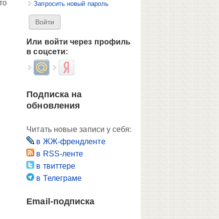
то
Запросить новый пароль
Или войти через профиль
в соцсети:
Login with Mail.ru
Login with Яндекс
Подписка на
обновления
Читать новые записи у себя:
в ЖЖ-френдленте
в RSS-ленте
в твиттере
в Телеграме
Email-подписка