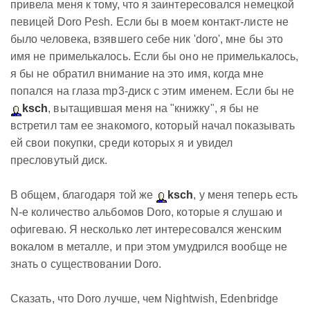
привела меня к тому, что я заинтересовался немецкой
певицей Doro Pesh. Если бы в моем контакт-листе не
было человека, взявшего себе ник 'doro', мне бы это
имя не примелькалось. Если бы оно не примелькалось,
я бы не обратил внимание на это имя, когда мне
попался на глаза mp3-диск с этим именем. Если бы не
ksch
, вытащившая меня на "книжку", я бы не
встретил там ее знакомого, который начал показывать
ей свои покупки, среди которых я и увидел
пресловутый диск.
В общем, благодаря той же
ksch
, у меня теперь есть
N-е количество альбомов Doro, которые я слушаю и
офигеваю. Я несколько лет интересовался женским
вокалом в металле, и при этом умудрился
вообще
не
знать о существовании Doro.
Сказать, что Doro лучше, чем Nightwish, Edenbridge