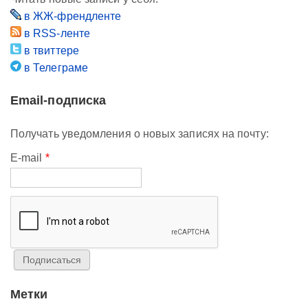
в ЖЖ-френдленте
в RSS-ленте
в твиттере
в Телеграме
Email-подписка
Получать уведомления о новых записях на почту:
E-mail
*
Метки