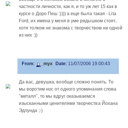
частности личности, как я, и то уж лет 15 как в
курсе о Доро Пеш :)))) а еще была такая - Lita
Ford, их имена у меня в уме рядышком стоят..
хотя толком не знакома с творчеством ни одной
из них :))
From:
_myx
Date:
11/07/2006 19:00:43
Да вас, девушка, вообще сложно понять. То
мы воротим нос от одного упоминания слова
"металл", то мы вдруг оказываемся
изысканными ценителями творчества Йохана
Эдлунда ;-)