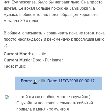
или Evanescense, было бы неправильно. Она просто
другая. Ее вокал больше похож на Janis Joplin, а
музыка, в общем-то, является образцом хорошего
металла 80-х годов.
В общем, описывать и сравнивать пока не готов, пока
просто наслаждаюсь и рекомендую к прослушиванию
:-)
Current Mood:
ecstatic
Current Music:
Doro - Für Immer
Tags:
music
From:
jellit
Date:
11/07/2006 00:00:17
в этой жизни вообще многое случайно:)
Cлучайная последовательность событий
привела и меня к тому, что я