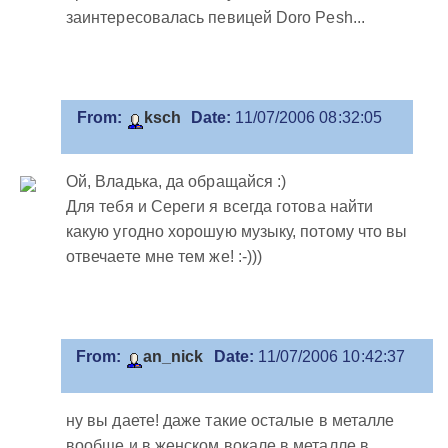
заинтересовалась певицей Doro Pesh...
From:
ksch
Date:
11/07/2006 08:32:05
Ой, Владька, да обращайся :)
Для тебя и Сереги я всегда готова найти
какую угодно хорошую музыку, потому что вы
отвечаете мне тем же! :-)))
From:
an_nick
Date:
11/07/2006 10:42:37
ну вы даете! даже такие осталые в металле
вообще и в женском вокале в металле в