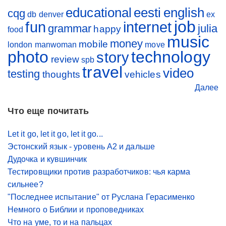
educational
eesti
english
cqg
db
denver
ex
job
fun
internet
grammar
julia
happy
food
music
money
mobile
london
manwoman
move
photo
technology
story
review
spb
travel
video
testing
thoughts
vehicles
Далее
Что еще почитать
Let it go, let it go, let it go...
Эстонский язык - уровень A2 и дальше
Дудочка и кувшинчик
Тестировщики против разработчиков: чья карма
сильнее?
"Последнее испытание" от Руслана Герасименко
Немного о Библии и проповедниках
Что на уме, то и на пальцах