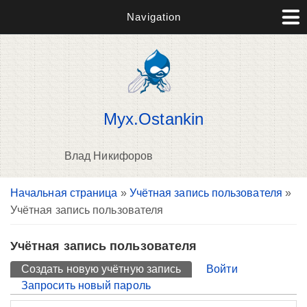
Navigation
Myx.Ostankin
Влад Никифоров
Вы здесь
Начальная страница
»
Учётная запись пользователя
»
П
Учётная запись пользователя
н
о
Учётная запись пользователя
Главные вкладки
Создать новую учётную запись
(активная вкладка)
Войти
Запросить новый пароль