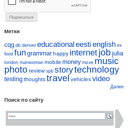
Метки
educational
eesti
english
cqg
db
denver
ex
job
fun
internet
grammar
julia
happy
food
music
money
mobile
london
manwoman
move
photo
technology
story
review
spb
travel
video
testing
thoughts
vehicles
Далее
Поиск по сайту