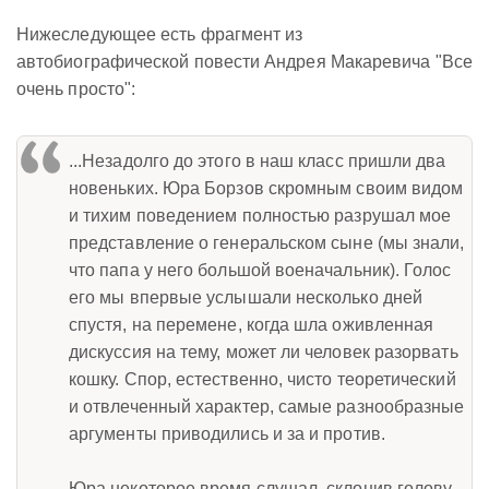
Нижеследующее есть фрагмент из
автобиографической повести Андрея Макаревича "Все
очень просто":
...Незадолго до этого в наш класс пришли два
новеньких. Юра Борзов скромным своим видом
и тихим поведением полностью разрушал мое
представление о генеральском сыне (мы знали,
что папа у него большой военачальник). Голос
его мы впервые услышали несколько дней
спустя, на перемене, когда шла оживленная
дискуссия на тему, может ли человек разорвать
кошку. Спор, естественно, чисто теоретический
и отвлеченный характер, самые разнообразные
аргументы приводились и за и против.
Юра некоторое время слушал, склонив голову,