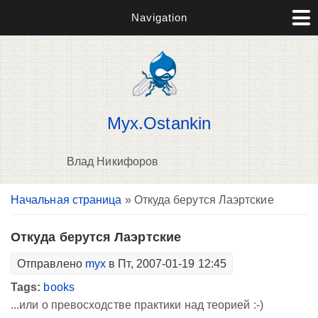
Navigation
Myx.Ostankin
Влад Никифоров
Вы здесь
Начальная страница
» Откуда берутся Лаэртские
В
д
п
Откуда берутся Лаэртские
Отправлено
myx
в Пт, 2007-01-19 12:45
Tags:
books
...или о превосходстве практики над теорией :-)