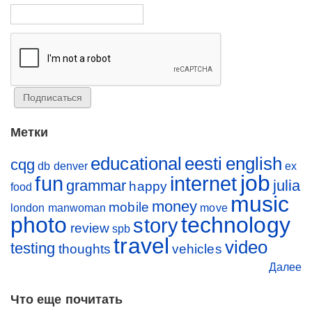
Метки
educational
eesti
english
cqg
db
denver
ex
job
fun
internet
grammar
julia
happy
food
music
money
mobile
london
manwoman
move
photo
technology
story
review
spb
travel
video
testing
thoughts
vehicles
Далее
Что еще почитать