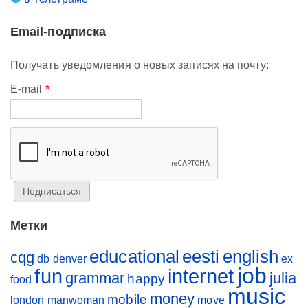
Email-подписка
Получать уведомления о новых записях на почту:
E-mail
*
Метки
educational
eesti
english
cqg
db
denver
ex
job
fun
internet
grammar
julia
happy
food
music
money
mobile
london
manwoman
move