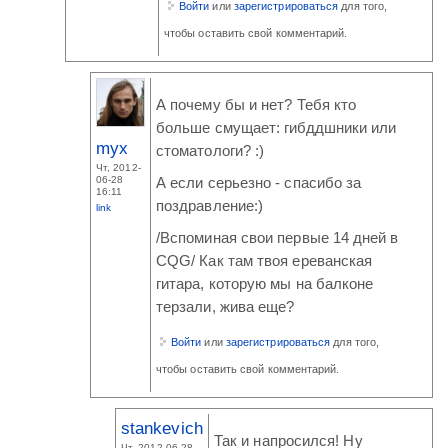
Войти
или
зарегистрироваться
для того,
чтобы оставить свой комментарий.
А почему бы и нет? Тебя кто
больше смущает: гибддшники или
myx
стоматологи? :)
Чт, 2012-
06-28
А если серьезно - спасибо за
16:11
поздравление:)
link
/Вспоминая свои первые 14 дней в
CQG/ Как там твоя ереванская
гитара, которую мы на балконе
терзали, жива еще?
Войти
или
зарегистрироваться
для того,
чтобы оставить свой комментарий.
stankevich
Так и напросился! Ну
Чт, 2012-06-28