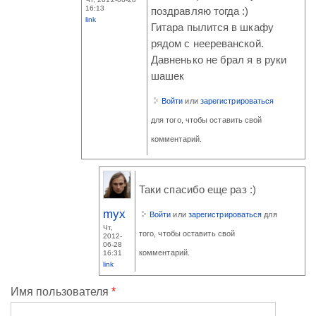
16:13
поздравляю тогда :)
link
Гитара пылится в шкафу
рядом с неереванской.
Давненько не брал я в руки
шашек
Войти
или
зарегистрироваться
для того, чтобы оставить свой
комментарий.
Таки спасибо еще раз :)
myx
Войти
или
зарегистрироваться
для
Чт,
того, чтобы оставить свой
2012-
06-28
комментарий.
16:31
link
Имя пользователя
*