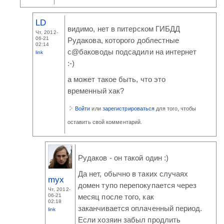
LD
видимо, нет в питерском ГИБДД
Чт, 2012-
06-21
Рудакова, которого доблестные
02:14
с@баководы подсадили на интернет
link
:-)
а может такое быть, что это
временный хак?
Войти
или
зарегистрироваться
для того, чтобы
оставить свой комментарий.
Рудаков - он такой один :)
Да нет, обычно в таких случаях
myx
домен тупо перепокупается через
Чт, 2012-
06-21
месяц после того, как
02:18
заканчивается оплаченный период.
link
Если хозяин забыл продлить