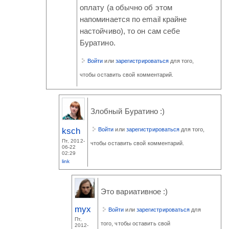
оплату (а обычно об этом
напоминается по email крайне
настойчиво), то он сам себе
Буратино.
Войти
или
зарегистрироваться
для того,
чтобы оставить свой комментарий.
Злобный Буратино :)
ksch
Войти
или
зарегистрироваться
для того,
Пт, 2012-
чтобы оставить свой комментарий.
06-22
02:29
link
Это вариативное :)
myx
Войти
или
зарегистрироваться
для
Пт,
того, чтобы оставить свой
2012-