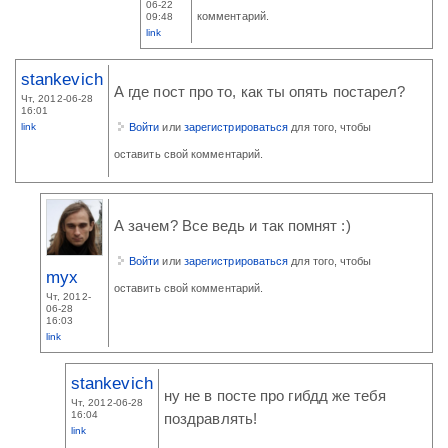
06-22
комментарий.
09:48
link
stankevich
А где пост про то, как ты опять постарел?
Чт, 2012-06-28
16:01
link
Войти
или
зарегистрироваться
для того, чтобы
оставить свой комментарий.
А зачем? Все ведь и так помнят :)
Войти
или
зарегистрироваться
для того, чтобы
myx
оставить свой комментарий.
Чт, 2012-
06-28
16:03
link
stankevich
ну не в посте про гибдд же тебя
Чт, 2012-06-28
16:04
поздравлять!
link