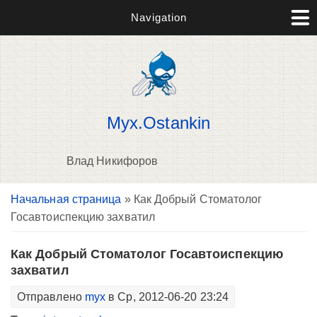
Navigation
Myx.Ostankin
Влад Никифоров
Вы здесь
Начальная страница
» Как Добрый Стоматолог
В
Госавтоиспекцию захватил
д
п
Как Добрый Стоматолог Госавтоиспекцию
захватил
Отправлено
myx
в Ср, 2012-06-20 23:24