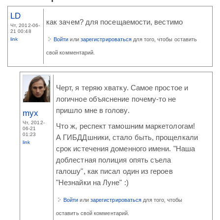
LD
как зачем? для посещаемости, вестимо
Чт, 2012-06-
21 00:48
link
Войти
или
зарегистрироваться
для того, чтобы оставить
свой комментарий.
Черт, я теряю хватку. Самое простое и
логичное объяснение почему-то не
пришло мне в голову.
myx
Чт, 2012-
Что ж, респект тамошним маркетологам!
06-21
01:23
А ГИБДДшники, стало быть, прощелкали
link
срок истечения доменного имени. "Наша
доблестная полиция опять съела
галошу", как писал один из героев
"Незнайки на Луне" :)
Войти
или
зарегистрироваться
для того, чтобы
оставить свой комментарий.