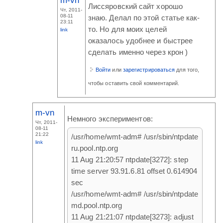
m-vn
Лиссяровский сайт хорошо
Чт, 2011-
08-11
знаю. Делал по этой статье как-
23:11
то. Но для моих целей
link
оказалось удобнее и быстрее
сделать именно через крон )
Войти
или
зарегистрироваться
для того,
чтобы оставить свой комментарий.
m-vn
Немного экспериментов:
Чт, 2011-
08-11
21:22
/usr/home/wmt-adm# /usr/sbin/ntpdate
link
ru.pool.ntp.org
11 Aug 21:20:57 ntpdate[3272]: step
time server 93.91.6.81 offset 0.614904
sec
/usr/home/wmt-adm# /usr/sbin/ntpdate
md.pool.ntp.org
11 Aug 21:21:07 ntpdate[3273]: adjust