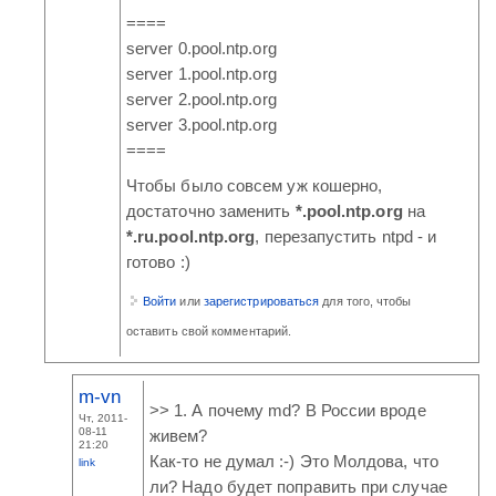
====
server 0.pool.ntp.org
server 1.pool.ntp.org
server 2.pool.ntp.org
server 3.pool.ntp.org
====
Чтобы было совсем уж кошерно,
достаточно заменить
*.pool.ntp.org
на
*.ru.pool.ntp.org
, перезапустить ntpd - и
готово :)
Войти
или
зарегистрироваться
для того, чтобы
оставить свой комментарий.
m-vn
>> 1. А почему md? В России вроде
Чт, 2011-
08-11
живем?
21:20
Как-то не думал :-) Это Молдова, что
link
ли? Надо будет поправить при случае