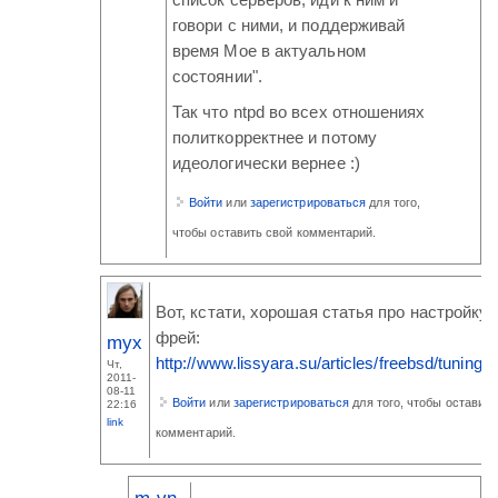
список серверов, иди к ним и
говори с ними, и поддерживай
время Мое в актуальном
состоянии".
Так что ntpd во всех отношениях
политкорректнее и потому
идеологически вернее :)
Войти
или
зарегистрироваться
для того,
чтобы оставить свой комментарий.
Вот, кстати, хорошая статья про настройку 
фрей:
myx
http://www.lissyara.su/articles/freebsd/tuning/n
Чт,
2011-
08-11
Войти
или
зарегистрироваться
для того, чтобы оставить
22:16
link
комментарий.