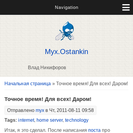
Navigation
Myx.Ostankin
Влад Никифоров
Вы здесь
Начальная страница
» Точное время! Для всех! Даром!
В
д
п
Точное время! Для всех! Даром!
Отправлено
myx
в Чт, 2011-08-11 09:58
Tags:
internet
,
home server
,
technology
Итак, я это сделал. После написания
поста
про