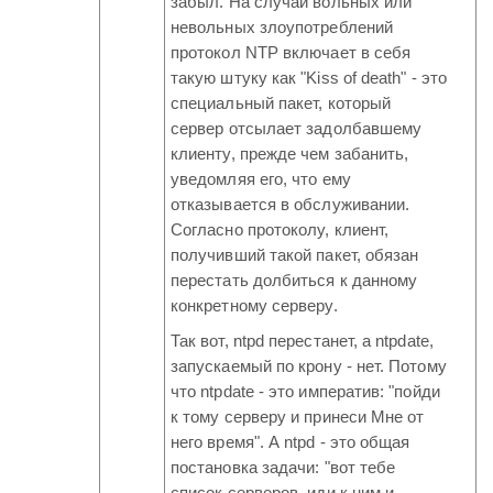
забыл. На случай вольных или
невольных злоупотреблений
протокол NTP включает в себя
такую штуку как "Kiss of death" - это
специальный пакет, который
сервер отсылает задолбавшему
клиенту, прежде чем забанить,
уведомляя его, что ему
отказывается в обслуживании.
Согласно протоколу, клиент,
получивший такой пакет, обязан
перестать долбиться к данному
конкретному серверу.
Так вот, ntpd перестанет, а ntpdate,
запускаемый по крону - нет. Потому
что ntpdate - это императив: "пойди
к тому серверу и принеси Мне от
него время". А ntpd - это общая
постановка задачи: "вот тебе