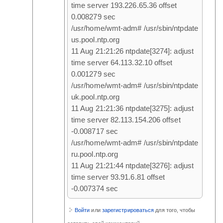
time server 193.226.65.36 offset
0.008279 sec
/usr/home/wmt-adm# /usr/sbin/ntpdate
us.pool.ntp.org
11 Aug 21:21:26 ntpdate[3274]: adjust
time server 64.113.32.10 offset
0.001279 sec
/usr/home/wmt-adm# /usr/sbin/ntpdate
uk.pool.ntp.org
11 Aug 21:21:36 ntpdate[3275]: adjust
time server 82.113.154.206 offset
-0.008717 sec
/usr/home/wmt-adm# /usr/sbin/ntpdate
ru.pool.ntp.org
11 Aug 21:21:44 ntpdate[3276]: adjust
time server 93.91.6.81 offset
-0.007374 sec
Войти
или
зарегистрироваться
для того, чтобы