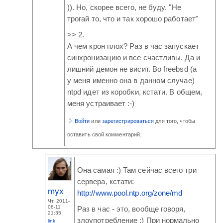
)). Но, скорее всего, не буду. "Не
трогай то, что и так хорошо работает"
>> 2.
А чем крон плох? Раз в час запускает
синхронизацию и все счастливы. Да и
лишний демон не висит. Во freebsd (а
у меня именно она в данном случае)
ntpd идет из коробки, кстати. В общем,
меня устраивает :-)
Войти
или
зарегистрироваться
для того, чтобы
оставить свой комментарий.
Она самая :) Там сейчас всего три
сервера, кстати:
myx
http://www.pool.ntp.org/zone/md
Чт, 2011-
08-11
Раз в час - это, вообще говоря,
21:35
злоупотребление :) При нормально
link