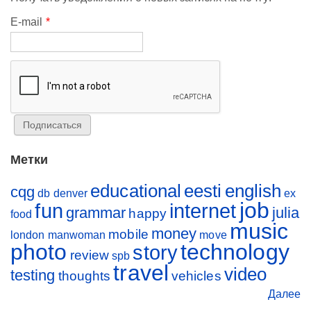
E-mail
*
Метки
educational
eesti
english
cqg
db
denver
ex
job
fun
internet
grammar
julia
happy
food
music
money
mobile
london
manwoman
move
photo
technology
story
review
spb
travel
video
testing
thoughts
vehicles
Далее