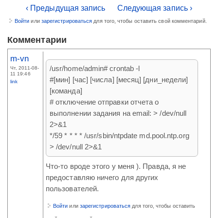
‹ Предыдущая запись
Следующая запись ›
Войти
или
зарегистрироваться
для того, чтобы оставить свой комментарий.
Комментарии
m-vn
/usr/home/admin# crontab -l
Чт, 2011-08-
11 19:46
#[мин] [час] [числа] [месяц] [дни_недели]
link
[команда]
# отключение отправки отчета о
выполнении задания на email: > /dev/null
2>&1
*/59 * * * * /usr/sbin/ntpdate md.pool.ntp.org
> /dev/null 2>&1
Что-то вроде этого у меня ). Правда, я не
предоставляю ничего для других
пользователей.
Войти
или
зарегистрироваться
для того, чтобы оставить