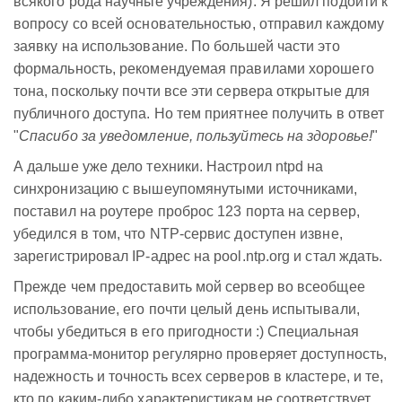
всякого рода научные учреждения). Я решил подойти к
вопросу со всей основательностью, отправил каждому
заявку на использование. По большей части это
формальность, рекомендуемая правилами хорошего
тона, поскольку почти все эти сервера открытые для
публичного доступа. Но тем приятнее получить в ответ
"
Спасибо за уведомление, пользуйтесь на здоровье!
"
А дальше уже дело техники. Настроил ntpd на
синхронизацию с вышеупомянутыми источниками,
поставил на роутере проброс 123 порта на сервер,
убедился в том, что NTP-сервис доступен извне,
зарегистрировал IP-адрес на pool.ntp.org и стал ждать.
Прежде чем предоставить мой сервер во всеобщее
использование, его почти целый день испытывали,
чтобы убедиться в его пригодности :) Специальная
программа-монитор регулярно проверяет доступность,
надежность и точность всех серверов в кластере, и те,
кто по каким-либо характеристикам не соответствует