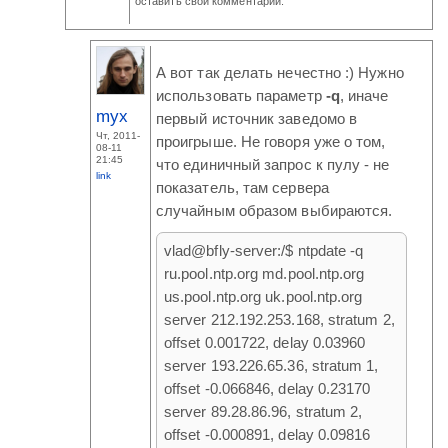
оставить свой комментарий.
А вот так делать нечестно :) Нужно
использовать параметр
-q
, иначе
myx
первый источник заведомо в
Чт, 2011-
проигрыше. Не говоря уже о том,
08-11
21:45
что единичный запрос к пулу - не
link
показатель, там сервера
случайным образом выбираются.
vlad@bfly-server:/$ ntpdate -q
ru.pool.ntp.org md.pool.ntp.org
us.pool.ntp.org uk.pool.ntp.org
server 212.192.253.168, stratum 2,
offset 0.001722, delay 0.03960
server 193.226.65.36, stratum 1,
offset -0.066846, delay 0.23170
server 89.28.86.96, stratum 2,
offset -0.000891, delay 0.09816