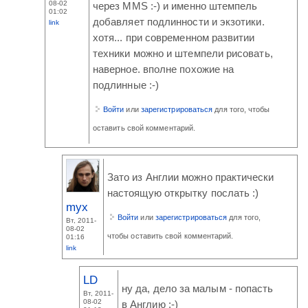
08-02
через MMS :-) и именно штемпель
01:02
добавляет подлинности и экзотики.
link
хотя... при современном развитии
техники можно и штемпели рисовать,
наверное. вполне похожие на
подлинные :-)
Войти
или
зарегистрироваться
для того, чтобы
оставить свой комментарий.
Зато из Англии можно практически
настоящую открытку послать :)
myx
Войти
или
зарегистрироваться
для того,
Вт, 2011-
08-02
чтобы оставить свой комментарий.
01:16
link
LD
ну да, дело за малым - попасть
Вт, 2011-
08-02
в Англию :-)