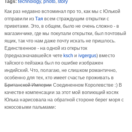
Tags:
technology
,
photo
,
story
Как раз недавно вспоминал про то, как мы с Юлькой
отправили из
Тая
всем страждущим открытки с
приветами. Это, в общем, было не очень сложно - в
магазинчике, где мы покупали открытки, был почтовый
ящик, так что нам даже почту искать не пришлось.
Единственное - на одной из открыток
(предназначавшейся чете
ksch
и
ivgergus
) вместо
тайского пейзажа был по ошибке изображен
индийский. Что, полагаю, не слишком романтично,
особенно для тех, кто имеет счастье проживать в
Британской Империи
Соединенном Королевстве :) В
качестве компенсации за этот мой вопиющий косяк
Юлька нарисовала на обратной стороне берег моря с
кокосовыми пальмами: