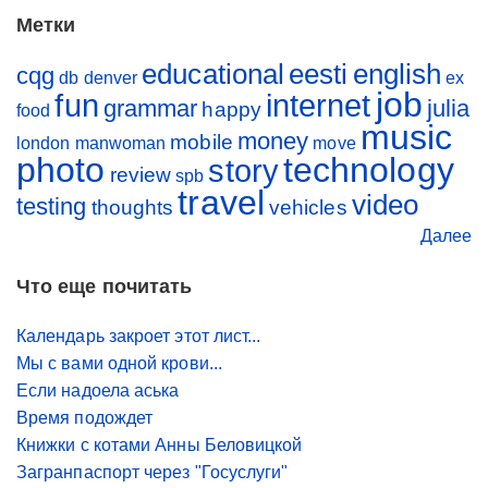
Метки
educational
eesti
english
cqg
db
denver
ex
job
fun
internet
grammar
julia
happy
food
music
money
mobile
london
manwoman
move
photo
technology
story
review
spb
travel
video
testing
thoughts
vehicles
Далее
Что еще почитать
Календарь закроет этот лист...
Мы с вами одной крови...
Если надоела аська
Время подождет
Книжки с котами Анны Беловицкой
Загранпаспорт через "Госуслуги"