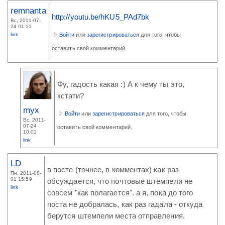
remnanta
http://youtu.be/hKU5_PAd7bk
Вс, 2011-07-
24 01:11
link
Войти
или
зарегистрироваться
для того, чтобы
оставить свой комментарий.
Фу, гадость какая :) А к чему ты это,
кстати?
myx
Войти
или
зарегистрироваться
для того, чтобы
Вс, 2011-
07-24
оставить свой комментарий.
10:01
link
LD
в посте (точнее, в комментах) как раз
Пн, 2011-08-
01 15:59
обсуждается, что почтовые штемпели не
link
совсем "как полагается". а я, пока до того
поста не добралась, как раз гадала - откуда
берутся штемпели места отправления.