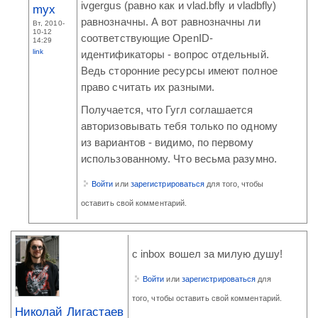
ivgergus (равно как и vlad.bfly и vladbfly)
myx
равнозначны. А вот равнозначны ли
Вт, 2010-
10-12
соответствующие OpenID-
14:29
link
идентификаторы - вопрос отдельный.
Ведь сторонние ресурсы имеют полное
право считать их разными.
Получается, что Гугл соглашается
авторизовывать тебя только по одному
из вариантов - видимо, по первому
использованному. Что весьма разумно.
Войти
или
зарегистрироваться
для того, чтобы
оставить свой комментарий.
c inbox вошел за милую душу!
Войти
или
зарегистрироваться
для
того, чтобы оставить свой комментарий.
Николай Лигастаев