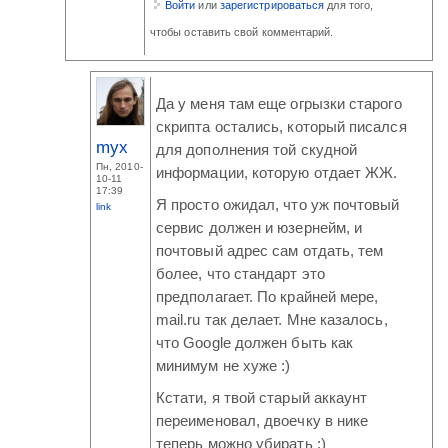
Войти
или
зарегистрироваться
для того,
чтобы оставить свой комментарий.
Да у меня там еще огрызки старого
скрипта остались, который писался
myx
для дополнения той скудной
Пн, 2010-
информации, которую отдает ЖЖ.
10-11
17:39
Я просто ожидал, что уж почтовый
link
сервис должен и юзернейм, и
почтовый адрес сам отдать, тем
более, что стандарт это
предполагает. По крайней мере,
mail.ru так делает. Мне казалось,
что Google должен быть как
минимум не хуже :)
Кстати, я твой старый аккаунт
переименовал, двоечку в нике
теперь можно убирать :)