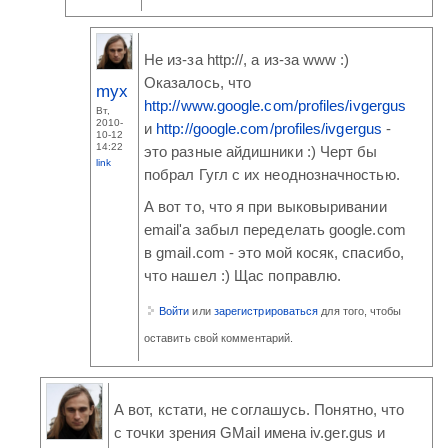
Не из-за http://, а из-за www :)
Оказалось, что
myx
http://www.google.com/profiles/ivgergus
Вт,
2010-
и
http://google.com/profiles/ivgergus
-
10-12
14:22
это разные айдишники :) Черт бы
link
побрал Гугл с их неоднозначностью.
А вот то, что я при выковыривании
email'а забыл переделать google.com
в gmail.com - это мой косяк, спасибо,
что нашел :) Щас поправлю.
Войти
или
зарегистрироваться
для того, чтобы
оставить свой комментарий.
А вот, кстати, не соглашусь. Понятно, что
с точки зрения GMail имена iv.ger.gus и