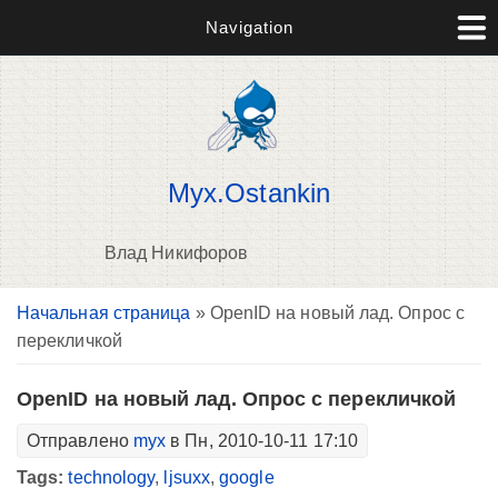
Navigation
Myx.Ostankin
Влад Никифоров
Вы здесь
Начальная страница
» OpenID на новый лад. Опрос с
В
перекличкой
д
п
OpenID на новый лад. Опрос с перекличкой
Отправлено
myx
в Пн, 2010-10-11 17:10
Tags:
technology
,
ljsuxx
,
google