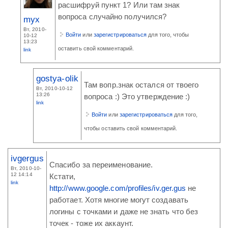
расшифруй пункт 1? Или там знак
вопроса случайно получился?
myx
Вт, 2010-
Войти
или
зарегистрироваться
для того, чтобы
10-12
13:23
оставить свой комментарий.
link
gostya-olik
Там вопр.знак остался от твоего
Вт, 2010-10-12
13:26
вопроса :) Это утверждение :)
link
Войти
или
зарегистрироваться
для того,
чтобы оставить свой комментарий.
ivgergus
Спасибо за переименование.
Вт, 2010-10-
12 14:14
Кстати,
link
http://www.google.com/profiles/iv.ger.gus
не
работает. Хотя многие могут создавать
логины с точками и даже не знать что без
точек - тоже их аккаунт.