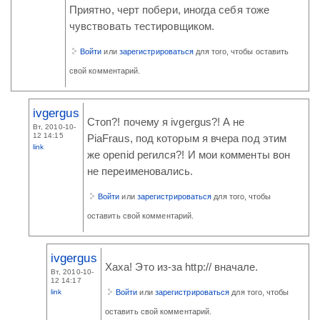
Приятно, черт побери, иногда себя тоже
чувствовать тестировщиком.
Войти
или
зарегистрироваться
для того, чтобы оставить
свой комментарий.
ivgergus
Стоп?! почему я ivgergus?! А не
Вт, 2010-10-
12 14:15
PiaFraus, под которым я вчера под этим
link
же openid регился?! И мои комменты вон
не переименовались.
Войти
или
зарегистрироваться
для того, чтобы
оставить свой комментарий.
ivgergus
Хаха! Это из-за http:// вначале.
Вт, 2010-10-
12 14:17
link
Войти
или
зарегистрироваться
для того, чтобы
оставить свой комментарий.