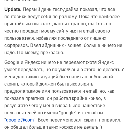
Update.
Первый день тест-драйва показал, что все
почтовики ведут себя по-разному. Пока что наиболее
пристойным оказался, как ни странно, mail.ru - он
честно передает моему сайту имя и email своего
пользователя, избавляя последнего от лишних
сюрпризов. Ввел айдишник - вошел, больше ничего не
надо. По-моему, прекрасно.
Google и Яндекс ничего не передают (хотя Яндекс
умеет передавать, но по умолчанию этого не делает). У
меня для таких ситуаций был написан небольшой
скрипт, который должен был выковырять
предполагаемое имя пользователя и email, но, как
показала практика, он работал крайне криво, в
результате чего у меня вчера было нашествие
пользователей по имени "google" и с email'ом
"
google@com
". Всех переименовал, скрипт поправил,
он обещал больше таких косяков не делать :)