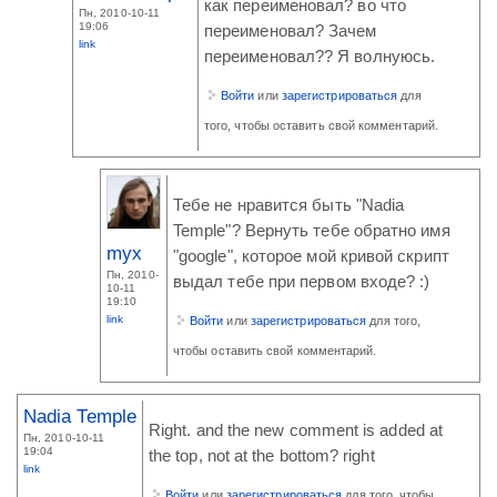
как переименовал? во что
Пн, 2010-10-11
19:06
переименовал? Зачем
link
переименовал?? Я волнуюсь.
Войти
или
зарегистрироваться
для
того, чтобы оставить свой комментарий.
Тебе не нравится быть "Nadia
Temple"? Вернуть тебе обратно имя
myx
"google", которое мой кривой скрипт
Пн, 2010-
выдал тебе при первом входе? :)
10-11
19:10
link
Войти
или
зарегистрироваться
для того,
чтобы оставить свой комментарий.
Nadia Temple
Right. and the new comment is added at
Пн, 2010-10-11
19:04
the top, not at the bottom? right
link
Войти
или
зарегистрироваться
для того, чтобы