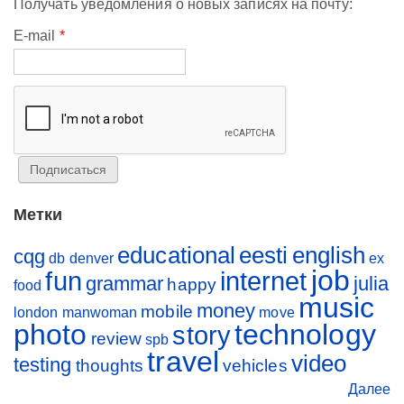
Получать уведомления о новых записях на почту:
E-mail
*
Метки
educational
eesti
english
cqg
db
denver
ex
job
fun
internet
grammar
julia
happy
food
music
money
mobile
london
manwoman
move
photo
technology
story
review
spb
travel
video
testing
thoughts
vehicles
Далее