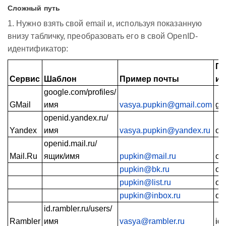
Сложный путь
1. Нужно взять свой email и, используя показанную
внизу табличку, преобразовать его в свой OpenID-
идентификатор:
Пр
Сервис
Шаблон
Пример почты
ид
google.com/profiles/
GMail
имя
vasya.pupkin@gmail.com
go
openid.yandex.ru/
Yandex
имя
vasya.pupkin@yandex.ru
op
openid.mail.ru/
Mail.Ru
ящик/имя
pupkin@mail.ru
op
pupkin@bk.ru
op
pupkin@list.ru
ope
pupkin@inbox.ru
op
id.rambler.ru/users/
Rambler
имя
vasya@rambler.ru
id