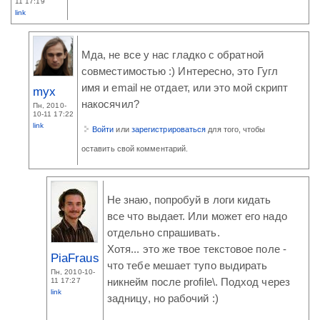
11 17:19
link
Мда, не все у нас гладко с обратной
совместимостью :) Интересно, это Гугл
имя и email не отдает, или это мой скрипт
myx
накосячил?
Пн, 2010-
10-11 17:22
link
Войти
или
зарегистрироваться
для того, чтобы
оставить свой комментарий.
Не знаю, попробуй в логи кидать
все что выдает. Или может его надо
отдельно спрашивать.
Хотя... это же твое текстовое поле -
PiaFraus
что тебе мешает тупо выдирать
Пн, 2010-10-
11 17:27
никнейм после profile\. Подход через
link
задницу, но рабочий :)