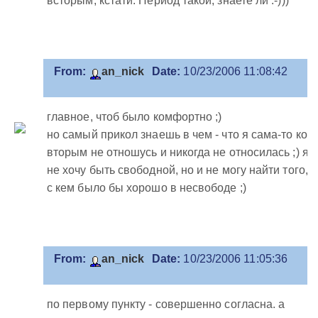
всторым, кстати. Период такой, знаете ли :-)))
From:
an_nick
Date:
10/23/2006 11:08:42
главное, чтоб было комфортно ;)
но самый прикол знаешь в чем - что я сама-то ко
вторым не отношусь и никогда не относилась ;) я
не хочу быть свободной, но и не могу найти того,
с кем было бы хорошо в несвободе ;)
From:
an_nick
Date:
10/23/2006 11:05:36
по первому пункту - совершенно согласна. а