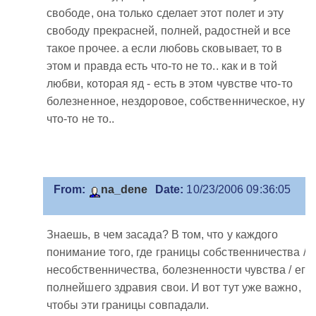
свободе, она только сделает этот полет и эту
свободу прекрасней, полней, радостней и все
такое прочее. а если любовь сковывает, то в
этом и правда есть что-то не то.. как и в той
любви, которая яд - есть в этом чувстве что-то
болезненное, нездоровое, собственническое, ну
что-то не то..
From:
na_dene
Date:
10/23/2006 09:36:05
Знаешь, в чем засада? В том, что у каждого
понимание того, где границы собственничества /
несобственничества, болезненности чувства / его
полнейшего здравия свои. И вот тут уже важно,
чтобы эти границы совпадали.