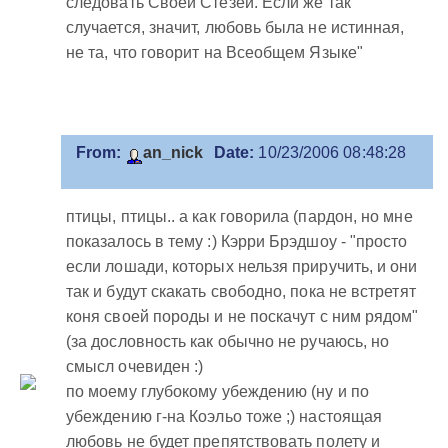
следовать Своей Стезей. Если же так
случается, значит, любовь была не истинная,
не та, что говорит на Всеобщем Языке"
From:
an_nick
Date:
10/23/2006 08:48:28
птицы, птицы.. а как говорила (пардон, но мне
показалось в тему :) Кэрри Брэдшоу - "просто
если лошади, которых нельзя приручить, и они
так и будут скакать свободно, пока не встретят
коня своей породы и не поскачут с ним рядом"
(за дословность как обычно не ручаюсь, но
смысл очевиден :)
по моему глубокому убеждению (ну и по
убеждению г-на Коэльо тоже ;) настоящая
любовь не будет препятствовать полету и