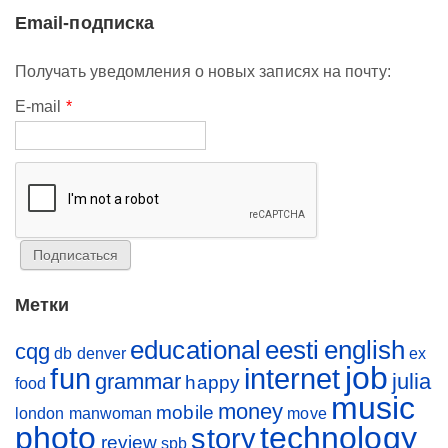
Email-подписка
Получать уведомления о новых записях на почту:
E-mail
*
Метки
educational
eesti
english
cqg
db
denver
ex
job
fun
internet
grammar
julia
happy
food
music
money
mobile
london
manwoman
move
photo
technology
story
review
spb