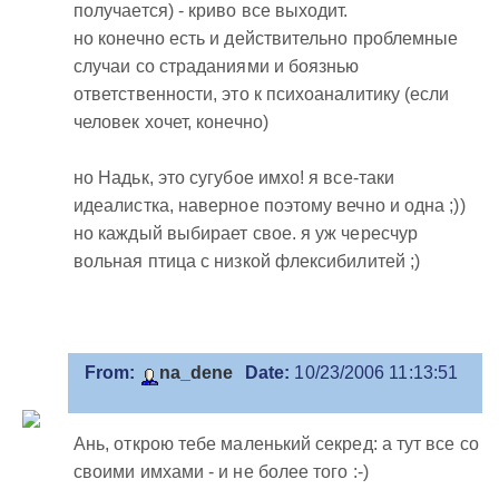
получается) - криво все выходит.
но конечно есть и действительно проблемные
случаи со страданиями и боязнью
ответственности, это к психоаналитику (если
человек хочет, конечно)
но Надьк, это сугубое имхо! я все-таки
идеалистка, наверное поэтому вечно и одна ;))
но каждый выбирает свое. я уж чересчур
вольная птица с низкой флексибилитей ;)
From:
na_dene
Date:
10/23/2006 11:13:51
Ань, открою тебе маленький секред: а тут все со
своими имхами - и не более того :-)