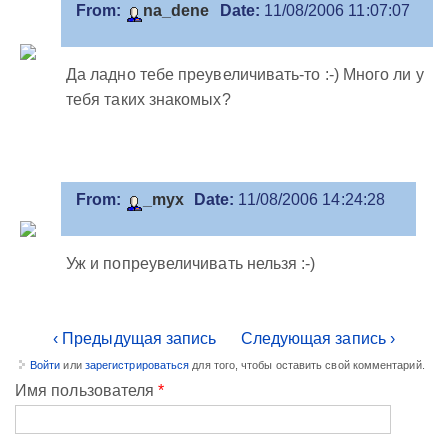
From:
na_dene
Date:
11/08/2006 11:07:07
Да ладно тебе преувеличивать-то :-) Много ли у
тебя таких знакомых?
From:
_myx
Date:
11/08/2006 14:24:28
Уж и попреувеличивать нельзя :-)
‹ Предыдущая запись
Следующая запись ›
Войти
или
зарегистрироваться
для того, чтобы оставить свой комментарий.
Имя пользователя
*