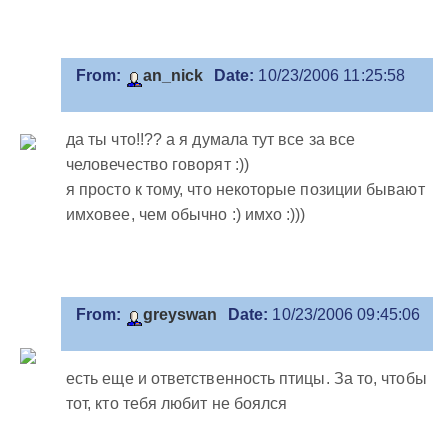
From:
an_nick
Date:
10/23/2006 11:25:58
да ты что!!?? а я думала тут все за все
человечество говорят :))
я просто к тому, что некоторые позиции бывают
имховее, чем обычно :) имхо :)))
From:
greyswan
Date:
10/23/2006 09:45:06
есть еще и ответственность птицы. За то, чтобы
тот, кто тебя любит не боялся