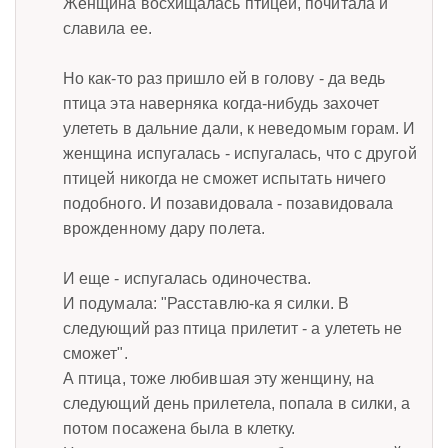
Женщина восхищалась птицей, почитала и
славила ее.
Но как-то раз пришло ей в голову - да ведь
птица эта наверняка когда-нибудь захочет
улететь в дальние дали, к неведомым горам. И
женщина испугалась - испугалась, что с другой
птицей никогда не сможет испытать ничего
подобного. И позавидовала - позавидовала
врожденному дару полета.
И еще - испугалась одиночества.
И подумала: "Расставлю-ка я силки. В
следующий раз птица прилетит - а улететь не
сможет".
А птица, тоже любившая эту женщину, на
следующий день прилетела, попала в силки, а
потом посажена была в клетку.