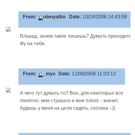
From:
olenyatko
Date:
10/24/2006 14:43:59
Влааад, зачем такое пишешь? Думать приходится
Фу на тебя.
From:
_myx
Date:
11/08/2006 11:03:13
А чего тут думать-то? Вон, для некоторых все
понятно: мне страшно и мне плохо - значит,
будешь у меня на цепи сидеть, скотина :-))