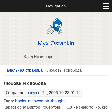
Navigation
Myx.Ostankin
Влад Никифоров
Вы здесь
Начальная страница
» Любовь и свобода
В
д
п
Любовь и свобода
Отправлено
myx
в Пн, 2006-10-23 01:12
Tags:
books
,
manwoman
,
thoughts
Как говорил Виктор Робертович, "...я не знаю точно, кто