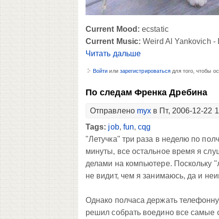
Current Mood:
ecstatic
Current Music:
Weird Al Yankovich -
Читать дальше
Войти
или
зарегистрироваться
для того, чтобы о
По следам Френка Дребина
Отправлено
myx
в Пт, 2006-12-22 
Tags:
job
,
fun
,
cqg
"Летучка" три раза в неделю по пол
минуты, все остальное время я сл
делами на компьютере. Поскольку "
не видит, чем я занимаюсь, да и неи
Однако полчаса держать телефонную
решил собрать воедино все самые 