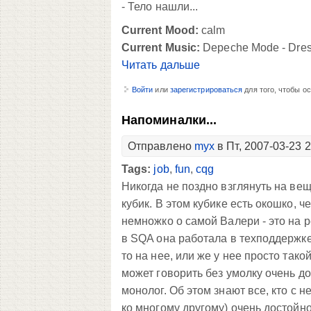
- Тело нашли...
Current Mood:
calm
Current Music:
Depeche Mode - Dres
Читать дальше
Войти
или
зарегистрироваться
для того, чтобы о
Напоминалки...
Отправлено
myx
в Пт, 2007-03-23 
Tags:
job
,
fun
,
cqg
Никогда не поздно взглянуть на вещ
кубик. В этом кубике есть окошко, 
немножко о самой Валери - это на 
в SQA она работала в техподдержке 
то на нее, или же у нее просто так
может говорить без умолку очень до
монолог. Об этом знают все, кто с н
ко многому другому) очень достойно