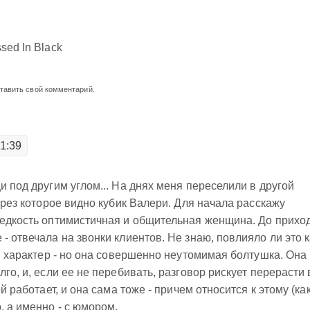
sed In Black
ставить свой комментарий.
21:39
и под другим углом... На днях меня переселили в другой
через которое видно кубик Валери. Для начала расскажу
редкость оптимистичная и общительная женщина. До прихо
- отвечала на звонки клиентов. Не знаю, повлияло ли это к
ой характер - но она совершенно неутомимая болтушка. Она
лго, и, если ее не перебивать, разговор рискует перерасти 
ей работает, и она сама тоже - причем относится к этому (как
, а именно - с юмором.