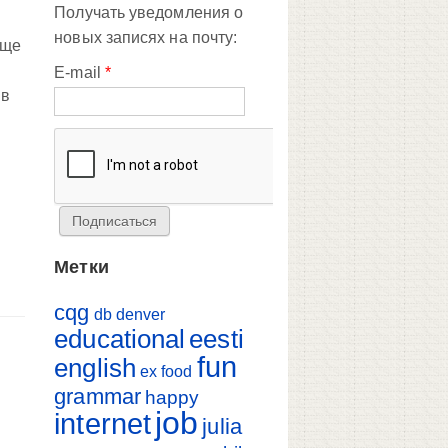
Получать уведомления о
новых записях на почту:
еще
E-mail
*
 в
Метки
cqg
db
denver
educational
eesti
fun
english
ex
food
grammar
happy
job
internet
julia