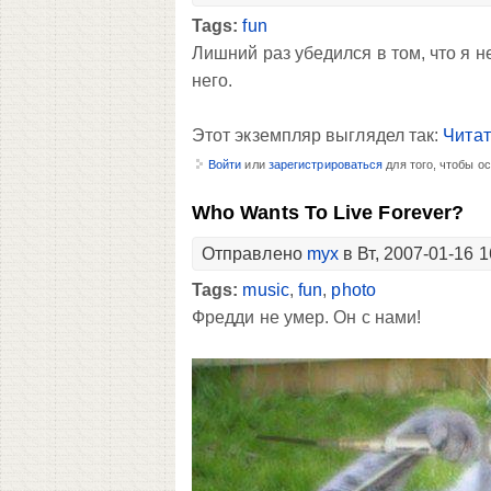
Tags:
fun
Лишний раз убедился в том, что я 
него.
Этот экземпляр выглядел так:
Читат
Войти
или
зарегистрироваться
для того, чтобы о
Who Wants To Live Forever?
Отправлено
myx
в Вт, 2007-01-16 1
Tags:
music
,
fun
,
photo
Фредди не умер. Он с нами!