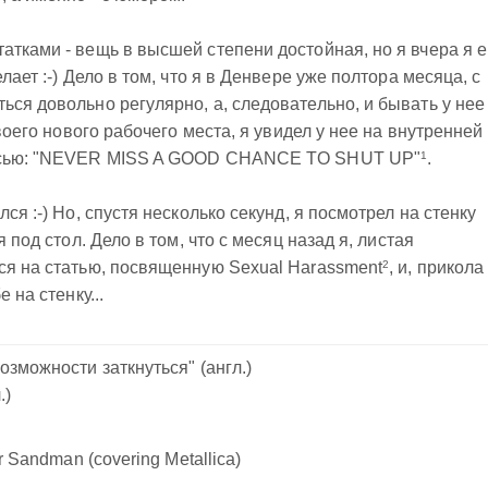
атками - вещь в высшей степени достойная, но я вчера я 
лает :-) Дело в том, что я в Денвере уже полтора месяца, с
ься довольно регулярно, а, следовательно, и бывать у нее
своего нового рабочего места, я увидел у нее на внутренней
1
писью: "NEVER MISS A GOOD CHANCE TO SHUT UP"
.
ся :-) Но, спустя несколько секунд, я посмотрел на стенку
я под стол. Дело в том, что с месяц назад я, листая
2
ся на статью, посвященную Sexual Harassment
, и, прикола
 на стенку...
озможности заткнуться" (
англ.
)
.
)
r Sandman (covering Metallica)