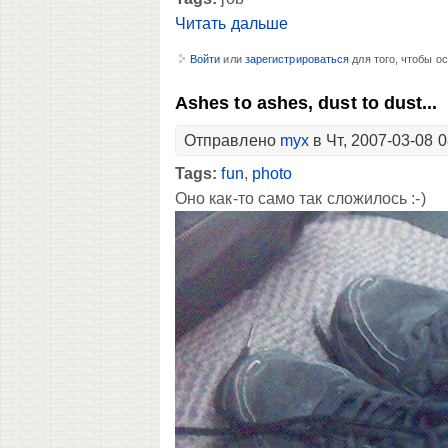
Читать дальше
Войти
или
зарегистрироваться
для того, чтобы о
Ashes to ashes, dust to dust...
Отправлено
myx
в Чт, 2007-03-08 0
Tags:
fun
,
photo
Оно как-то само так сложилось :-)