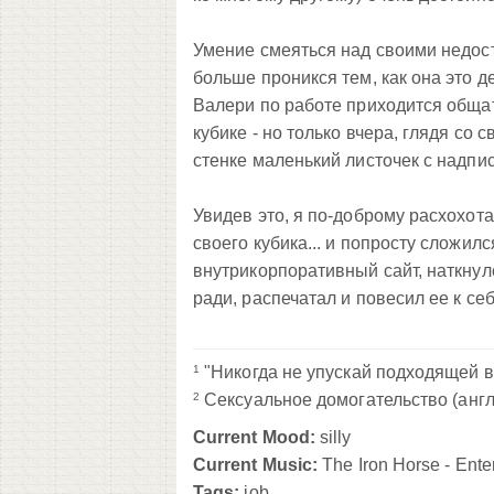
Умение смеяться над своими недост
больше проникся тем, как она это де
Валери по работе приходится общат
кубике - но только вчера, глядя со 
стенке маленький листочек с над
Увидев это, я по-доброму расхохотал
своего кубика... и попросту сложилс
внутрикорпоративный сайт, наткнул
ради, распечатал и повесил ее к себе
1
"Никогда не упускай подходящей в
2
Сексуальное домогательство (
англ
Current Mood:
silly
Current Music:
The Iron Horse - Ente
Tags:
job