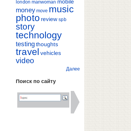
mobile
london
manwoman
music
money
move
photo
review
spb
story
technology
testing
thoughts
travel
vehicles
video
Далее
Поиск по сайту