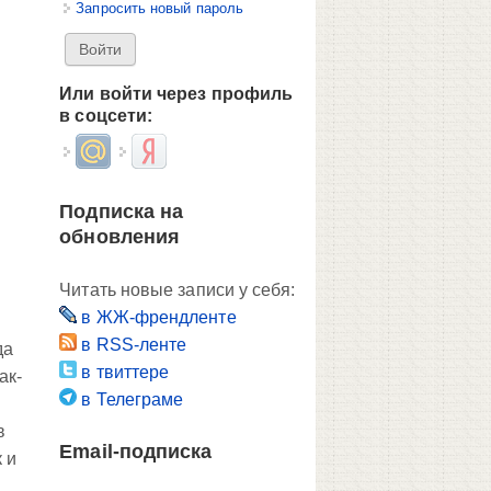
Запросить новый пароль
Или войти через профиль
в соцсети:
Login with Mail.ru
Login with Яндекс
Подписка на
обновления
Читать новые записи у себя:
в ЖЖ-френдленте
в RSS-ленте
да
в твиттере
ак-
в Телеграме
в
Email-подписка
 и