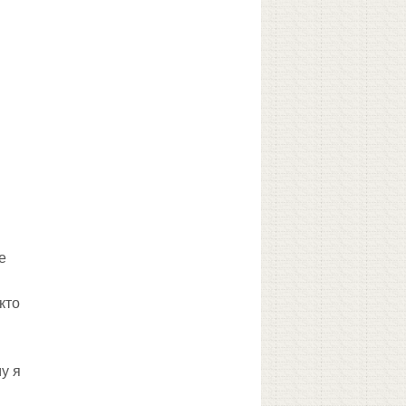
е
кто
у я