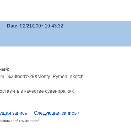
Date:
02/21/2007 10:43:32
ный:
i/Spam_%28food%29#Monty_Python_sketch
оставить в качестве сувенира. ж-)
ущая запись
Следующая запись ›
ставить свой комментарий.