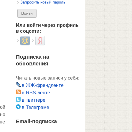
Запросить новый пароль
Или войти через профиль
в соцсети:
Login with Mail.ru
Login with Яндекс
Подписка на
обновления
Читать новые записи у себя:
в ЖЖ-френдленте
в RSS-ленте
в твиттере
кой
в Телеграме
оно
Email-подписка
 не
в