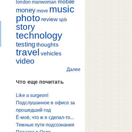
mobile
london
manwoman
music
money
move
photo
review
spb
story
technology
testing
thoughts
travel
vehicles
video
Далее
Что еще почитать
Like a surgeon!
Подслушанное в офисе за
прошедший год
Ё-моё, что ж я сделал-то...
Темные пути подсознания