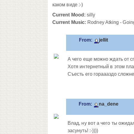
каком виде :-)
Current Mood:
silly
Current Music:
Rodney Atking - Goin
From:
jellit
А чего еще можно ждать от с
Хотя интернетный в этом пла
Съесть его гораааздо сложнее
From:
na_dene
Влад, ну вот а чего ты ожида
засунуть! :-))))