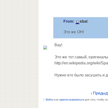
From:
sbat
Это же ОН!
Вау!
Это же тот самый, оригиналь
http://en.wikipedia.org/wik
Нужно его было засушить и д
‹ Предыд
Войти
или
зарегистрироваться
для того, чтобы о