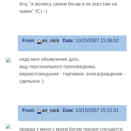
Ага, "я молюсь своим богам и не восстаю на
чужих" (С) :-)
From:
an_nick
Date:
10/15/2007 15:36:02
надо мне объявление дать.
ищу персонального проповедника.
вероисповедание - терпимое. вознаграждение -
сдельное :)
From:
an_nick
Date:
10/15/2007 15:31:31
правда у меня с моим богом трения случаются.