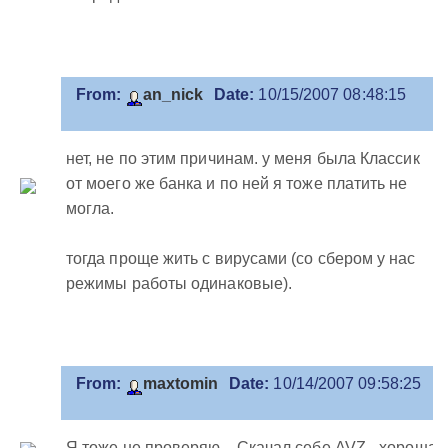
From:
an_nick
Date:
10/15/2007 08:48:15
нет, не по этим причинам. у меня была Классик
от моего же банка и по ней я тоже платить не
могла.
тогда проще жить с вирусами (со сбером у нас
режимы работы одинаковые).
From:
maxtomin
Date:
10/14/2007 09:58:25
Я тоже не проверяю... Скачал себе AVZ - хорошая