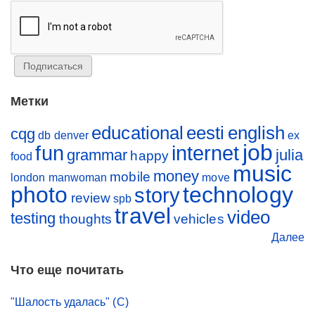
Метки
educational
eesti
english
cqg
db
denver
ex
job
fun
internet
grammar
julia
happy
food
music
money
mobile
london
manwoman
move
photo
technology
story
review
spb
travel
video
testing
thoughts
vehicles
Далее
Что еще почитать
"Шалость удалась" (С)