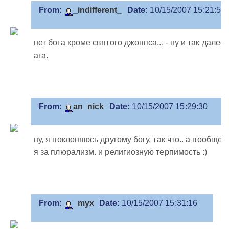
From:
_indifferent_
Date:
10/15/2007 15:21:50
нет бога кроме святого джоппса... - ну и так далее,
ага.
From:
an_nick
Date:
10/15/2007 15:29:30
ну, я поклоняюсь другому богу, так что.. а вообще
я за плюрализм. и религиозную терпимость :)
From:
_myx
Date:
10/15/2007 15:31:16