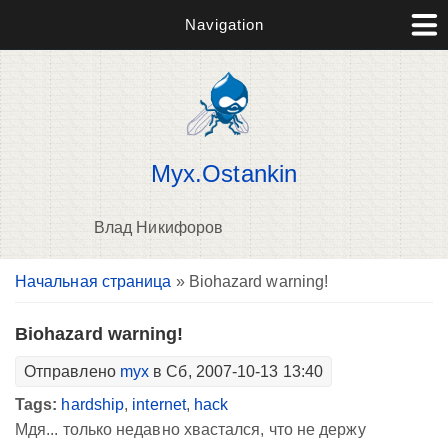
Navigation
Myx.Ostankin
Влад Никифоров
Вы здесь
Начальная страница
» Biohazard warning!
В
д
п
Biohazard warning!
Отправлено
myx
в Сб, 2007-10-13 13:40
Tags:
hardship
,
internet
,
hack
Мдя... только недавно хвастался, что не держу