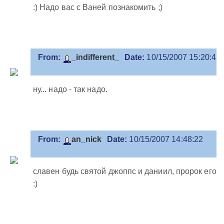
:) Надо вас с Ваней познакомить ;)
From:
_indifferent_
Date:
10/15/2007 15:20:42
ну... надо - так надо.
From:
an_nick
Date:
10/15/2007 14:48:22
славен будь святой джоппс и даниил, пророк его
:)