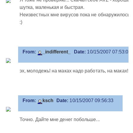
шутка, маленькая и быстрая.
Неизвестных мне вирусов пока не обнаружилось.
:)
From:
_indifferent_
Date:
10/15/2007 07:53:02
эх, молодежь! на маках надо работать, на маках! х
From:
ksch
Date:
10/15/2007 09:56:33
Точно. Дайте мне денег побольше...