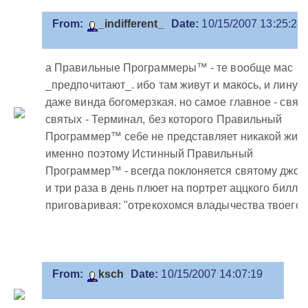
From:
_indifferent_
Date:
10/15/2007 13:25:24
а Правильные Программеры™ - те вообще мас
_предпочитают_. ибо там живут и макось, и линух 
даже винда богомерзкая. но самое главное - свят
святых - Терминал, без которого Правильный
Программер™ себе не представляет никакой жизн
именно поэтому Истинный Правильный
Программер™ - всегда поклоняется святому джоп
и три раза в день плюет на портрет аццкого билли,
приговаривая: "отрекохомся владычества твоего!
From:
ksch
Date:
10/15/2007 14:07:19