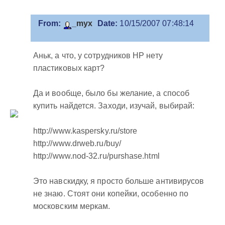
From:
_myx
Date:
10/15/2007 07:48:14
Аньк, а что, у сотрудников HP нету
пластиковых карт?
Да и вообще, было бы желание, а способ
купить найдется. Заходи, изучай, выбирай:
http://www.kaspersky.ru/store
http://www.drweb.ru/buy/
http://www.nod-32.ru/purshase.html
Это навскидку, я просто больше антивирусов
не знаю. Стоят они копейки, особенно по
московским меркам.