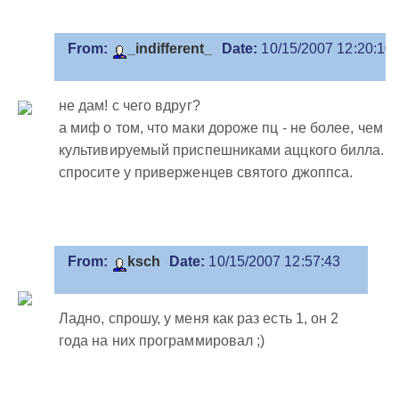
From:
_indifferent_
Date:
10/15/2007 12:20:10
не дам! с чего вдруг?
а миф о том, что маки дороже пц - не более, чем м
культивируемый приспешниками аццкого билла.
спросите у приверженцев святого джоппса.
From:
ksch
Date:
10/15/2007 12:57:43
Ладно, спрошу, у меня как раз есть 1, он 2
года на них программировал ;)