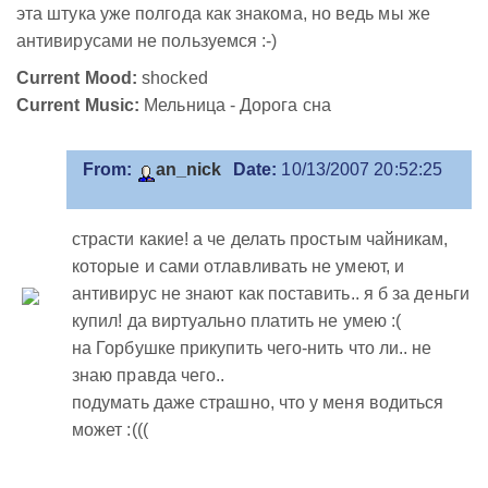
эта штука уже полгода как знакома, но ведь мы же
антивирусами не пользуемся :-)
Current Mood:
shocked
Current Music:
Мельница - Дорога сна
From:
an_nick
Date:
10/13/2007 20:52:25
страсти какие! а че делать простым чайникам,
которые и сами отлавливать не умеют, и
антивирус не знают как поставить.. я б за деньги
купил! да виртуально платить не умею :(
на Горбушке прикупить чего-нить что ли.. не
знаю правда чего..
подумать даже страшно, что у меня водиться
может :(((