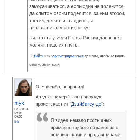
заморачиваться. а если один не поленится,
да опытом своим поделится, за ним второй,
третий, десятый - глядишь, и
перевоспитаем потихоньку.
зы. что-то у меня Почта России давненько
молчит, надо их пнуть.
Войти
или
зарегистрироваться
для того, чтобы оставить
свой комментарий.
О, спасибо, поправил!
А пункт номер 1 - он напрямую
myx
проистекает из "
Дзайбатсу-до
":
Ср, 2013-
09-04
00:53
Я видел немало постыдных
link
примеров грубого обращения с
официантками и продавщицами.