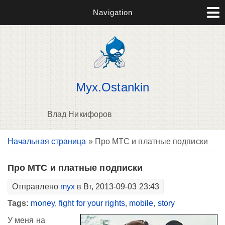
Navigation
Myx.Ostankin
Влад Никифоров
Вы здесь
Начальная страница
» Про МТС и платные подписки
В
д
п
Про МТС и платные подписки
Отправлено
myx
в Вт, 2013-09-03 23:43
Tags:
money
,
fight for your rights
,
mobile
,
story
У меня на