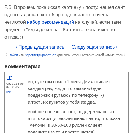
P.S. Впрочем, пока искал картинку к посту, нашел сайт
одного адвокатского бюро, где выложен очень
неплохой
набор рекомендаций
на случай, если таки
придется "идти до конца". Картинка взята именно
оттуда :)
‹ Предыдущая запись
Следующая запись ›
Войти
или
зарегистрироваться
для того, чтобы оставить свой комментарий.
Комментарии
LD
во, пунктом номер 1 меня Димка пинает
Ср, 2013-09-
04 00:45
каждый раз, когда я с какой-нибудь
link
поддержкой ругаюсь по телефону :-)
а третьих пунктов у тебя аж два.
вообще полезный пост, поддерживаю. все
эти товарищи рассчитывают на то, что из-за
"мелочи" в 30-50-100 рублей клиент
поленится (а то и постесняется)