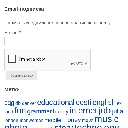
Email-подписка
Получать уведомления о новых записях на почту:
E-mail
*
Метки
educational
eesti
english
cqg
db
denver
ex
job
fun
internet
grammar
julia
happy
food
music
money
mobile
london
manwoman
move
photo
technology
story