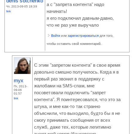
denis sotchenko
а с "запрета контента" надо
Чт, 2013-09-05 18:39
начинать!
link
я его подключил давным-давно,
что не раз уже выручало
Войти
или
зарегистрироваться
для того,
чтобы оставить свой комментарий.
С этим "запретом контента" в свое время
довольно смешно получилось. Когда я в
первый раз звонил в поддержку с
myx
жалобами на SMS-спам, мне
Пт, 2013-
09-06
посоветовали подключить "запрет
01:57
link
контента". Я поинтересовался, что это за
штука, и мне как-то так странно
объяснили, что выходило, будто бы я не
смогу принимать сообщения от всех
служб, даже тех, которые легитимно