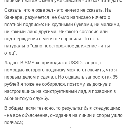
первый платеж с меня уже списали - это как пить дать.
Сказать, что я озверел - это ничего не сказать. На
баннере, разумеется, не было написано ничего о
платной подписке: ни крупными буквами, ни мелкими,
ни какими-либо другими. Никакого согласия или
подтверждения с меня не спросили. То есть,
натурально "одно неосторожное движение - и ты
отец".
Ладно. В SMS-ке приводился USSD-запрос, с
помощью которого подписку можно отключить, что я
первым делом и сделал. Но отдавать запростотак 35
рублей я тоже не собирался, поэтому, выдохнув и
настроившись на конструктивный лад, я позвонил в
абонентскую службу.
В общем, если тезисно, то результат был следующим:
- на все объяснения, ожидания на линии и споры ушло
полчаса;