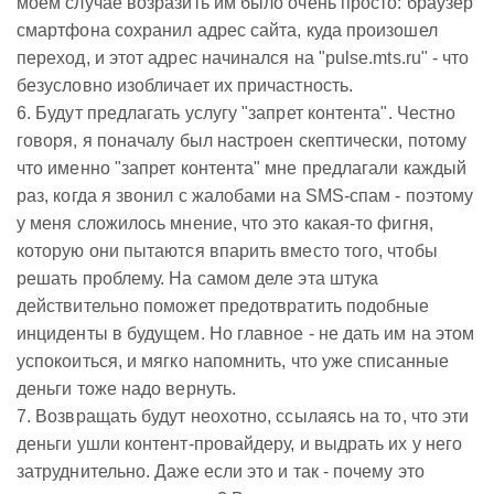
моем случае возразить им было очень просто: браузер
смартфона сохранил адрес сайта, куда произошел
переход, и этот адрес начинался на "pulse.mts.ru" - что
безусловно изобличает их причастность.
6. Будут предлагать услугу "запрет контента". Честно
говоря, я поначалу был настроен скептически, потому
что именно "запрет контента" мне предлагали каждый
раз, когда я звонил с жалобами на SMS-спам - поэтому
у меня сложилось мнение, что это какая-то фигня,
которую они пытаются впарить вместо того, чтобы
решать проблему. На самом деле эта штука
действительно поможет предотвратить подобные
инциденты в будущем. Но главное - не дать им на этом
успокоиться, и мягко напомнить, что уже списанные
деньги тоже надо вернуть.
7. Возвращать будут неохотно, ссылаясь на то, что эти
деньги ушли контент-провайдеру, и выдрать их у него
затруднительно. Даже если это и так - почему это