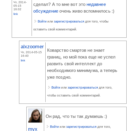
Чт, 2014-
сделал? А то мне вот это
недавнее
05-15
16:02
обсуждение
очень живо вспомнилось :)
link
Войти
или
зарегистрироваться
для того, чтобы
оставить свой комментарий.
alxzoomer
Коварство смартов не знает
Чт, 2014-05-15
16:40
границ, но мой пока еще не успел
link
развить свой интеллект до
необходимого минимума, а теперь
уже поздно.
Войти
или
зарегистрироваться
для того,
чтобы оставить свой комментарий.
Он рад, что ты так думаешь :)
Войти
или
зарегистрироваться
для того,
myx