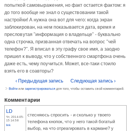
попыткой самовыражения, но факт остается фактом: я
до того вообще не знал о существовании такой
настройки! А нужна она вот для чего: когда экран
заблокирован, на нем показывается дата, время и
пресловутая "информация о владельце" - буквально
одна строчка, призванная отвечать на вопрос "чей
телефон?". Я вписал в эту графу свое имя, а заодно
пришел к выводу, что у собственного смартфона очень
даже есть, чему поучиться. Может, все-таки стоило
взять его в соавторы?
‹ Предыдущая запись
Следующая запись ›
Войти
или
зарегистрироваться
для того, чтобы оставить свой комментарий.
Комментарии
LD
стесняюсь спросить - и сколько у твоего
Чт, 2014-05-
15 14:58
телефона кнопок, что у него такой богатый
link
выбор, на что отреагировать в кармане? у