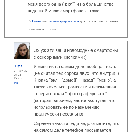
меня всего одна ("вкл") и на большинстве
виденной мною смартфонов - тоже.
Войти
или
зарегистрироваться
для того, чтобы оставить
свой комментарий.
Ох уж эти ваши новомодные смартфоны
с сенсорными кнопками :)
myx
У меня их на самом деле вообще шесть
Чт, 2014-
(не считая тех сорока двух, что внутри) :)
05-15
15:40
Кнопка "вкл", "домой", "назад", "меню", а
link
также качелька громкости и неизменная
сонериковская "сфотографировать"
(которая, впрочем, настолько тугая, что
использовать ее по назначению
практически нереально).
Справедливости ради надо отметить, что
на самом деле телефон просыпается