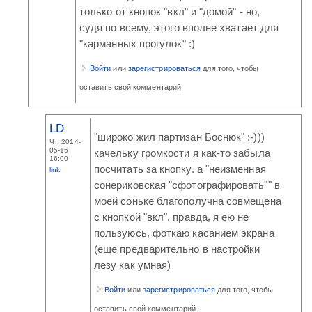
только от кнопок "вкл" и "домой" - но,
судя по всему, этого вполне хватает для
"карманных прогулок" :)
Войти
или
зарегистрироваться
для того, чтобы
оставить свой комментарий.
LD
"широко жил партизан Боснюк" :-)))
Чт, 2014-
05-15
качельку громкости я как-то забыла
16:00
посчитать за кнопку. а "неизменная
link
сонериковская "сфотографировать"" в
моей соньке благополучна совмещена
с кнопкой "вкл". правда, я ею не
пользуюсь, фоткаю касанием экрана
(еще предварительно в настройки
лезу как умная)
Войти
или
зарегистрироваться
для того, чтобы
оставить свой комментарий.