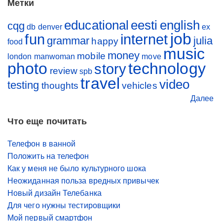
Метки
educational
eesti
english
cqg
db
denver
ex
job
fun
internet
grammar
julia
happy
food
music
money
mobile
london
manwoman
move
photo
technology
story
review
spb
travel
video
testing
thoughts
vehicles
Далее
Что еще почитать
Телефон в ванной
Положить на телефон
Как у меня не было культурного шока
Неожиданная польза вредных привычек
Новый дизайн Телебанка
Для чего нужны тестировщики
Мой первый смартфон