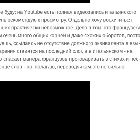
 буду: на Youtube есть полная видеозапись итальянского
чень рекомендую к просмотру. Отдельно хочу восхититься
их практически невозможное. Дело в том, что французски
ам очень много общих корней и даже схожих оборотов, поэт
ешь, ссылаясь не отсутствие должного эквивалента в язык
рения ставятся на последний слог, а в итальянском - на
 спасает манера французов проговаривать в стихах и пес
конце слов - но, полагаю, переводчикам это не сильно