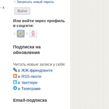
Запросить новый пароль
- к
Или войти через профиль
в соцсети:
Login with Mail.ru
Login with Яндекс
Подписка на
обновления
Читать новые записи у себя:
в ЖЖ-френдленте
в RSS-ленте
в твиттере
в Телеграме
Email-подписка