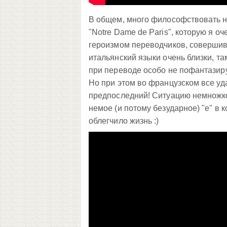
В общем, много философствовать не
"Notre Dame de Paris", которую я о
героизмом переводчиков, совершивш
итальянский языки очень близки, т
при переводе особо не пофантазиру
Но при этом во французском все уда
предпоследний! Ситуацию немножко
немое (и потому безударное) "е" в 
облегчило жизнь :)