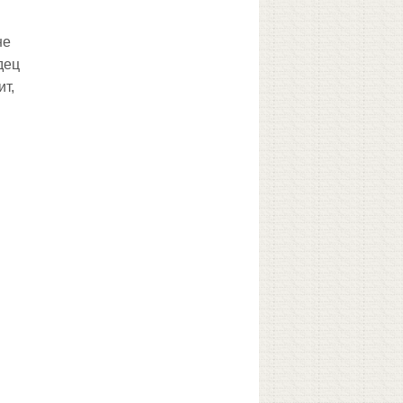
не
дец
ит,