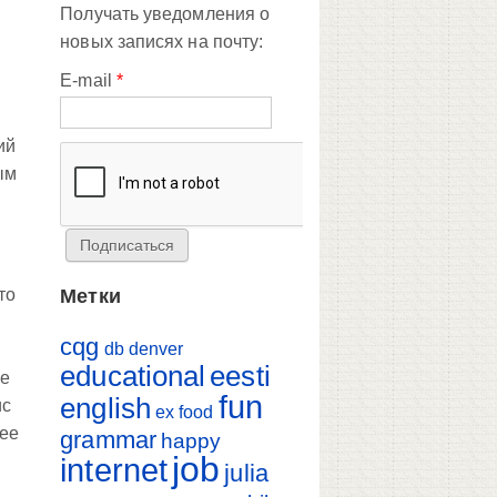
Получать уведомления о
новых записях на почту:
E-mail
*
ий
ым
Метки
то
cqg
db
denver
educational
eesti
ше
fun
english
ис
ex
food
нее
grammar
happy
job
internet
julia