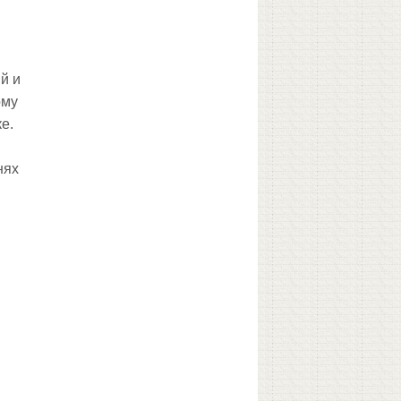
й и
ому
е.
нях