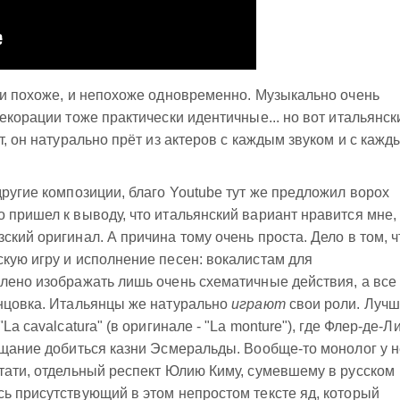
 и похоже, и непохоже одновременно. Музыкально очень
екорации тоже практически идентичные... но вот итальянск
т, он натурально прёт из актеров с каждым звуком и с кажд
другие композиции, благо Youtube тут же предложил ворох
 пришел к выводу, что итальянский вариант нравится мне,
кий оригинал. А причина тому очень проста. Дело в том, ч
кую игру и исполнение песен: вокалистам для
лено изображать лишь очень схематичные действия, а все
анцовка. Итальянцы же натурально
играют
свои роли. Луч
La cavalcatura" (в оригинале - "La monture"), где Флер-де-Л
ещание добиться казни Эсмеральды. Вообще-то монолог у 
тати, отдельный респект Юлию Киму, сумевшему в русском
ь присутствующий в этом непростом тексте яд, который