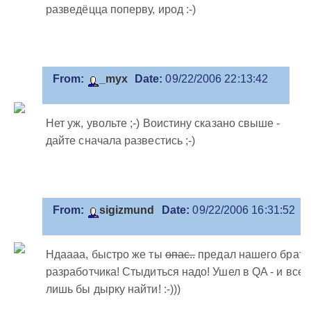
разведёцца поперву, ирод :-)
From:
_myx
Date:
09/22/2006 22:13:42
Нет уж, увольте ;-) Воистину сказано свыше -
дайте сначала развестись ;-)
From:
sigizmund
Date:
09/22/2006 16:31:52
Ндаааа, быстро же ты
опас..
предал нашего брата
разработчика! Стыдиться надо! Ушел в QA - и все,
лишь бы дырку найти! :-)))