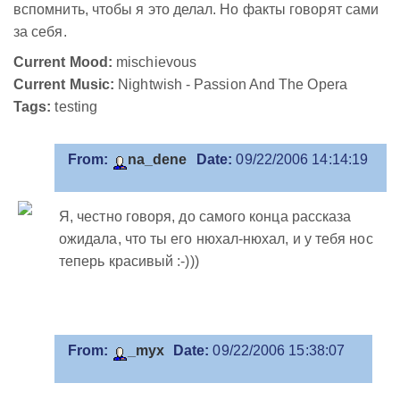
вспомнить, чтобы я это делал. Но факты говорят сами
за себя.
Current Mood:
mischievous
Current Music:
Nightwish - Passion And The Opera
Tags:
testing
From:
na_dene
Date:
09/22/2006 14:14:19
Я, честно говоря, до самого конца рассказа
ожидала, что ты его нюхал-нюхал, и у тебя нос
теперь красивый :-)))
From:
_myx
Date:
09/22/2006 15:38:07