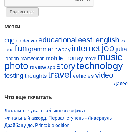
Метки
educational
eesti
english
cqg
db
denver
ex
job
fun
internet
grammar
julia
happy
food
music
money
mobile
london
manwoman
move
photo
technology
story
review
spb
travel
video
testing
thoughts
vehicles
Далее
Что еще почитать
Локальные ужасы айтишного офиса
Финальный аккорд. Первая ступень - Ливерпуль
Дзайбацу-до. Printable edition.