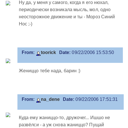
Ну да, у меня у самого, когда я его нюхал,
периодически возникала мысль, мол, одно
неосторожное движение и ты - Мороз Синий
Нос ;-)
From:
toorick
Date:
09/22/2006 15:53:50
Жениццо тебе нада, барин :)
From:
na_dene
Date:
09/22/2006 17:51:31
Куда ему жаниццо-то, дружочег... Ишшо не
развёлси - а уж снова жаниццо? Пущай