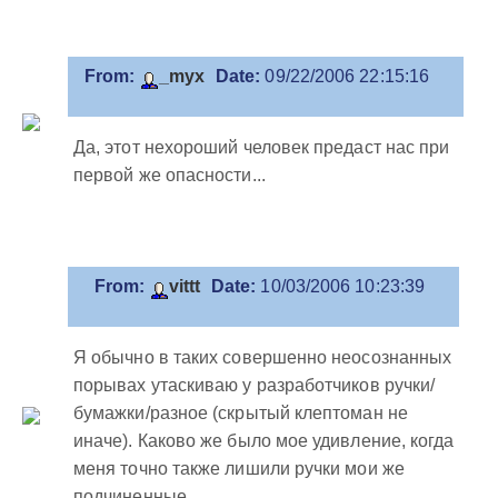
From:
_myx
Date:
09/22/2006 22:15:16
Да, этот нехороший человек предаст нас при
первой же опасности...
From:
vittt
Date:
10/03/2006 10:23:39
Я обычно в таких совершенно неосознанных
порывах утаскиваю у разработчиков ручки/
бумажки/разное (скрытый клептоман не
иначе). Каково же было мое удивление, когда
меня точно также лишили ручки мои же
подчиненные...