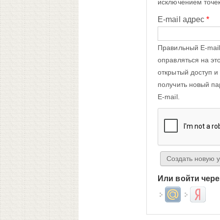
исключением точек
E-mail адрес
*
Правильный E-mail
оправляться на эт
открытый доступ и
получить новый па
E-mail.
Или войти чере
Login with Mail.ru
Login wit