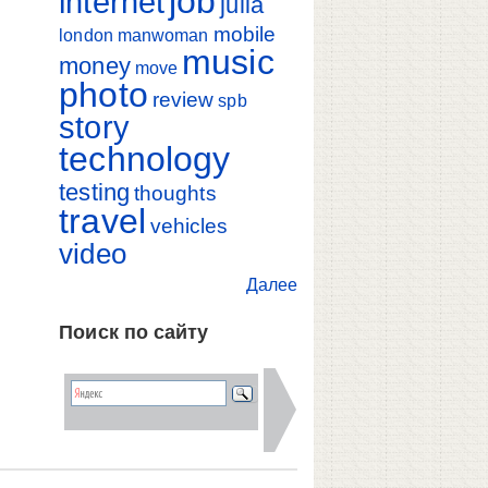
job
internet
julia
mobile
london
manwoman
music
money
move
photo
review
spb
story
technology
testing
thoughts
travel
vehicles
video
Далее
Поиск по сайту