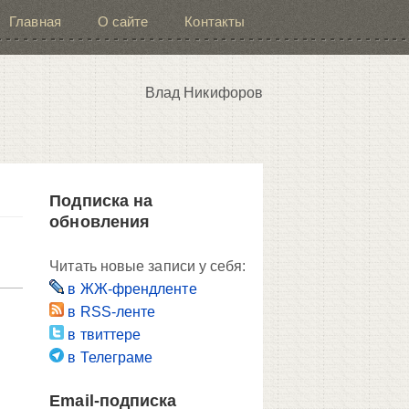
Главная
О сайте
Контакты
Влад Никифоров
Подписка на
обновления
Читать новые записи у себя:
в ЖЖ-френдленте
в RSS-ленте
в твиттере
в Телеграме
Email-подписка