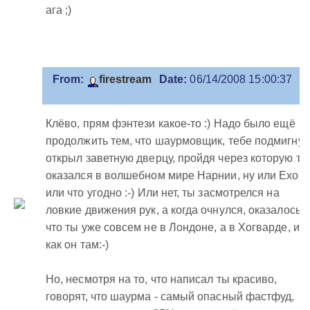
ага ;)
From:
firestream
Date:
06/14/2008 15:00:37
Клёво, прям фэнтези какое-то :) Надо было ещё
продолжить тем, что шаурмовщик, тебе подмигнув
открыл заветную дверцу, пройдя через которую ты
оказался в волшебном мире Нарнии, ну или Ехо,
или что угодно :-) Или нет, ты засмотрелся на
ловкие движения рук, а когда очнулся, оказалось,
что ты уже совсем не в Лондоне, а в Хогварде, ил
как он там:-)
Но, несмотря на то, что написал ты красиво,
говорят, что шаурма - самый опасный фастфуд,