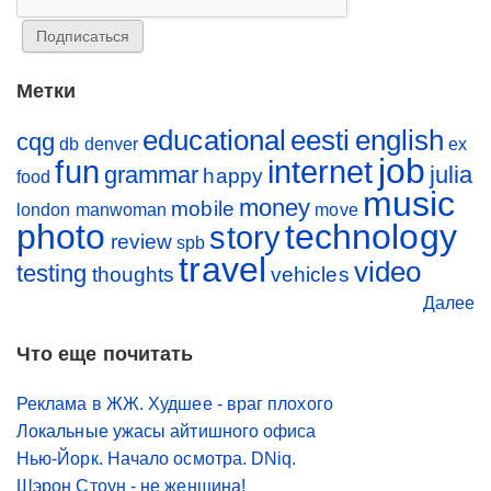
Метки
educational
eesti
english
cqg
db
denver
ex
job
fun
internet
grammar
julia
happy
food
music
money
mobile
london
manwoman
move
photo
technology
story
review
spb
travel
video
testing
thoughts
vehicles
Далее
Что еще почитать
Реклама в ЖЖ. Худшее - враг плохого
Локальные ужасы айтишного офиса
Нью-Йорк. Начало осмотра. DNiq.
Шэрон Стоун - не женщина!