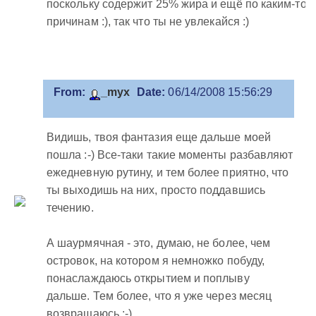
поскольку содержит 25% жира и ещё по каким-то
причинам :), так что ты не увлекайся :)
From:
_myx
Date:
06/14/2008 15:56:29
Видишь, твоя фантазия еще дальше моей
пошла :-) Все-таки такие моменты разбавляют
ежедневную рутину, и тем более приятно, что
ты выходишь на них, просто поддавшись
течению.
А шаурмячная - это, думаю, не более, чем
островок, на котором я немножко побуду,
понаслаждаюсь открытием и поплыву
дальше. Тем более, что я уже через месяц
возвращаюсь :-)