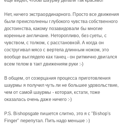
еще видел, чтобы шаурму делали так красиво!
Нет, ничего экстраординарного. Просто все движения
были преисполнены глубокого чувства собственного
достоинства, какому позавидовали бы многие
коренные англичане. Неторопливо, без суеты, с
чувством, с толком, с расстановкой. А когда он
состругивал мясо с вертела длинным ножом, это
вообще выглядело как танец - он ритмично двигался
всем телом в такт движениям руки :-)
В общем, от созерцания процесса приготовления
шаурмы я получил чуть ли не большее удовольствие,
чем от самой шаурмы - которая, кстати, тоже
оказалась очень даже ничего :-)
P.S. Bishopsgate пишется слитно, это я с "Bishop's
Finger" перепутал. Пить надо меньше :-)