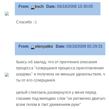
From:
ksch
Date:
06/18/2008 10:30:05
Спасибо :-)
From:
olenyatko
Date:
06/18/2008 00:29:33
бьюсь об заклад, что от прочтения описания
процесса "созерцания процесса приготовления
шаурмы" я получила не меньше удовольствия, че
ты от его созерцания.
целый спектакль развернулся у меня перед
глазами под мелодию слов "он ритмично двигался
всем телом в такт движениям руки"