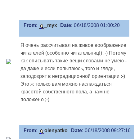
From:
_myx
Date:
06/18/2008 01:00:20
Я очень рассчитывал на живое воображение
читателей (особенно читательниц!) :-) Потому
как описывать такие вещи словами не умею -
да даже и если попытаюсь, того и гляди,
заподозрят в нетрадиционной ориентации :-)
Это ж только вам можно наслаждаться
красотой собственного пола, а нам не
положено ;-)
From:
olenyatko
Date:
06/18/2008 09:27:16