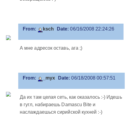
From:
ksch
Date:
06/16/2008 22:24:26
А мне адресок оставь, ага ;)
From:
_myx
Date:
06/18/2008 00:57:51
Да их там целая сеть, как оказалось :-) Идешь
в гугл, набираешь Damascu Bite и
наслаждаешься сирийской кухней :-)