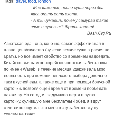
Tags:
travel
,
food
,
london
- Мне кажется, после суши через два
часа опять есть охота.
- А ты думаешь, почему самураи такие
злые и суровые? Жрать хотят!
Bash.Org.Ru
Азиатская еда - она, конечно, самая эффективная в
плане цена/качество (ну, если всякие суши в расчет не
брать), но все имеет свойство со временем надоедать.
Китайско-вьетнамско-корейско-японская забегаловка
по имени Wasabi в течение месяца удерживала мою
лояльность при помощи неплохого выбора довольно-
таки вкусной еды, а также еще и при помощи бонусной
карточки, позволяющей время от времени пообедать
нахаляву. Но сегодня, задумчиво вертя в руках
карточку, сулившую мне бесплатный обед, я вдруг
отчетливо ощутил, что меня в эту забегаловку ну
совсем не тянет.