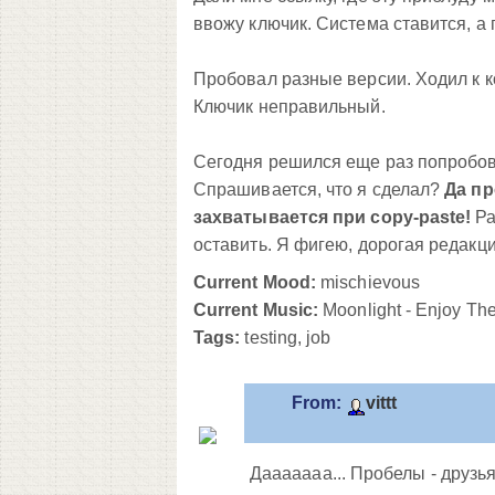
ввожу ключик. Система ставится, а
Пробовал разные версии. Ходил к ко
Ключик неправильный.
Сегодня решился еще раз попробоват
Спрашивается, что я сделал?
Да пр
захватывается при copy-paste!
Ра
оставить. Я фигею, дорогая редакция
Current Mood:
mischievous
Current Music:
Moonlight - Enjoy Th
Tags:
testing, job
From:
vittt
Дааааааа... Пробелы - друзь