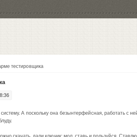
арме тестировщика
ка
8:36
систему. А поскольку она безынтерфейсная, работать с не
луду.
ожно скачать, дали ключик: мол, ставь и пользуйся. Ставлю