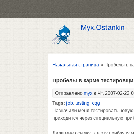
Myx.Ostankin
Вы здесь
Начальная страница
» Пробелы в к
Пробелы в карме тестировщи
Отправлено
myx
в Чт, 2007-02-22 0
Tags:
job
,
testing
,
cqg
Назначили меня тестировать новую 
приходится через специальную приб
Дали мне ссылку, где эту приблуду м