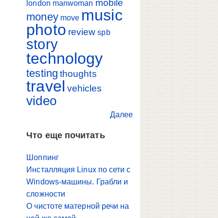
mobile
london
manwoman
music
money
move
photo
review
spb
story
technology
testing
thoughts
travel
vehicles
video
Далее
Что еще почитать
Шоппинг
Инсталляция Linux по сети с
Windows-машины. Грабли и
сложности
О чистоте матерной речи на