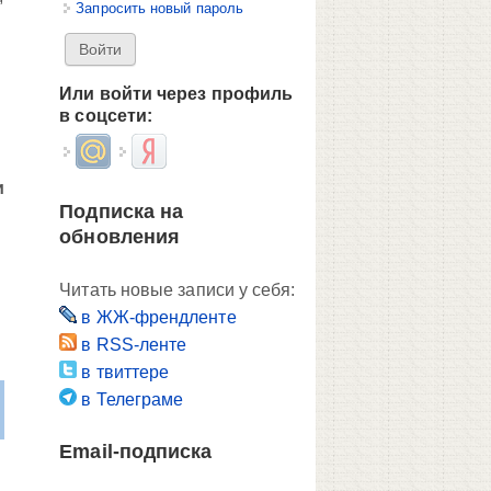
Запросить новый пароль
.
Или войти через профиль
в соцсети:
Login with Mail.ru
Login with Яндекс
и
Подписка на
обновления
Читать новые записи у себя:
в ЖЖ-френдленте
в RSS-ленте
в твиттере
в Телеграме
Email-подписка