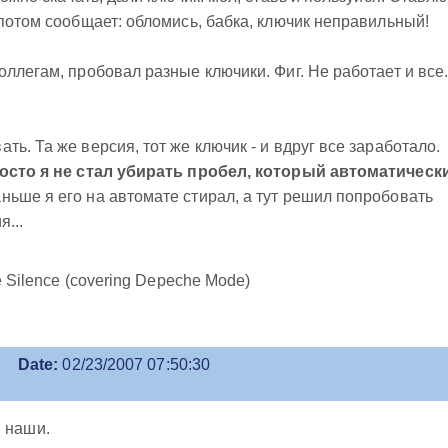
 потом сообщает: обломись, бабка, ключик неправильный!
ллегам, пробовал разные ключики. Фиг. Не работает и все
ь. Та же версия, тот же ключик - и вдруг все заработало.
осто я не стал убирать пробел, который автоматическ
ньше я его на автомате стирал, а тут решил попробовать
...
e Silence (covering Depeche Mode)
Date:
02/23/2007 07:50:30
я наши.