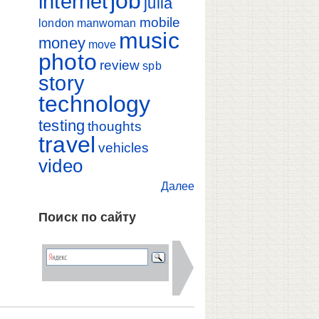
job
internet
julia
mobile
london
manwoman
music
money
move
photo
review
spb
story
technology
testing
thoughts
travel
vehicles
video
Далее
Поиск по сайту