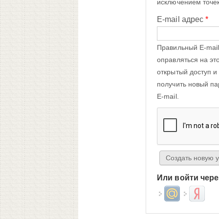
исключением точек
E-mail адрес
*
Правильный E-mail
оправляться на эт
открытый доступ и
получить новый па
E-mail.
Или войти чере
Login with Mail.ru
Login wit