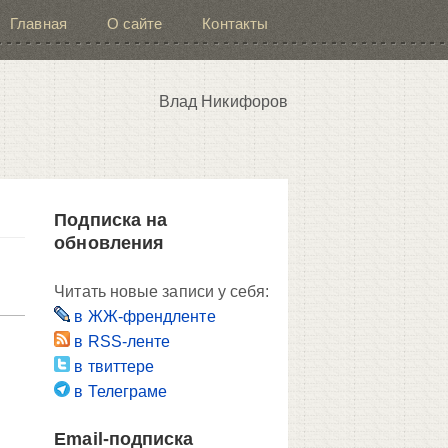
Главная
О сайте
Контакты
Влад Никифоров
Подписка на
обновления
Читать новые записи у себя:
в ЖЖ-френдленте
в RSS-ленте
в твиттере
в Телеграме
Email-подписка