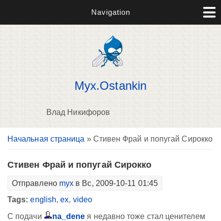
Navigation
Myx.Ostankin
Влад Никифоров
Вы здесь
Начальная страница
» Стивен Фрай и попугай Сирокко
В
д
п
Стивен Фрай и попугай Сирокко
Отправлено
myx
в Вс, 2009-10-11 01:45
Tags:
english
,
ex
,
video
С подачи
na_dene
я недавно тоже стал ценителем