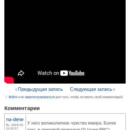
‹ Предыдущая запись
Следующая запись ›
Войти
или
зарегистрироваться
для того, чтобы оставить свой комментарий.
Комментарии
na-dene
У него великолепное чувство юмора. Более
Вс, 2009-10-
11 02:07
того, в квизовой передаче QI (тоже ВВС),