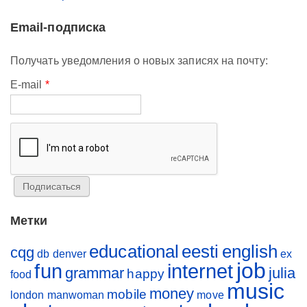
Email-подписка
Получать уведомления о новых записях на почту:
E-mail
*
Метки
educational
eesti
english
cqg
db
denver
ex
job
fun
internet
grammar
julia
happy
food
music
money
mobile
london
manwoman
move