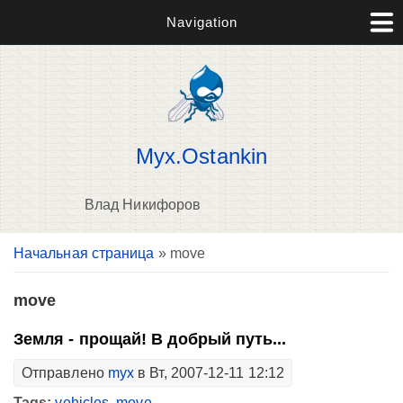
Navigation
Myx.Ostankin
Влад Никифоров
Вы здесь
Начальная страница
» move
В
д
п
move
Земля - прощай! В добрый путь...
Отправлено
myx
в Вт, 2007-12-11 12:12
Tags:
vehicles
,
move