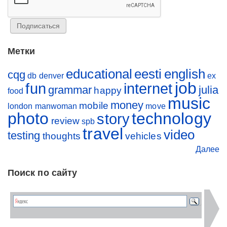
Метки
educational
eesti
english
cqg
db
denver
ex
job
fun
internet
grammar
julia
happy
food
music
money
mobile
london
manwoman
move
photo
technology
story
review
spb
travel
video
testing
thoughts
vehicles
Далее
Поиск по сайту