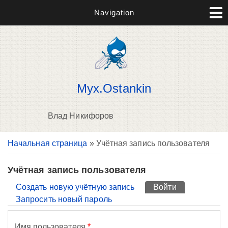
Navigation
Myx.Ostankin
Влад Никифоров
Вы здесь
Начальная страница
» Учётная запись пользователя
П
н
о
Учётная запись пользователя
Главные вкладки
Создать новую учётную запись
Войти
(активная вк
Запросить новый пароль
Имя пользователя
*