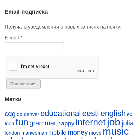
Email-подписка
Получать уведомления о новых записях на почту:
E-mail
*
Метки
educational
eesti
english
cqg
db
denver
ex
job
fun
internet
grammar
julia
happy
food
music
money
mobile
london
manwoman
move