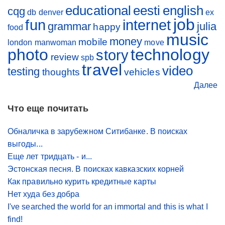
educational
eesti
english
cqg
db
denver
ex
job
fun
internet
grammar
julia
happy
food
music
money
mobile
london
manwoman
move
photo
technology
story
review
spb
travel
video
testing
thoughts
vehicles
Далее
Что еще почитать
Обналичка в зарубежном Ситибанке. В поисках
выгоды...
Еще лет тридцать - и...
Эстонская песня. В поисках кавказских корней
Как правильно курить кредитные карты
Нет худа без добра
I've searched the world for an immortal and this is what I
find!