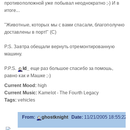
противоположной уже побывал неоднократно ;-) И в
итоге...
"Животные, которых мы с вами спасали, благополучно
доставлены в порт!" (C)
P.S. Завтра обещали вернуть отремонтированную
машину.
P.P.S.
ld_
еще раз большое спасибо за помошь,
равно как и Машке ;-)
Current Mood:
high
Current Music:
Kamelot - The Fourth Legacy
Tags:
vehicles
From:
ghostknight
Date:
11/21/2005 18:55:22