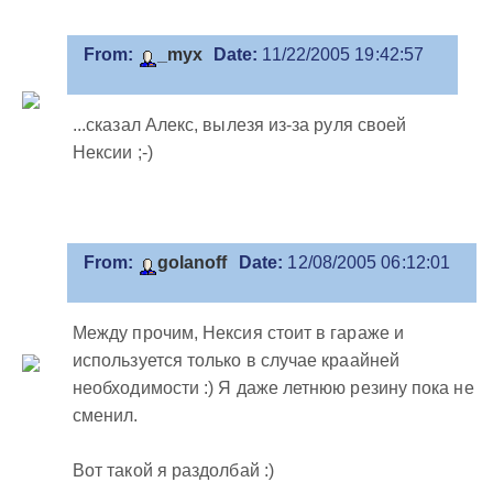
From:
_myx
Date:
11/22/2005 19:42:57
...сказал Алекс, вылезя из-за руля своей
Нексии ;-)
From:
golanoff
Date:
12/08/2005 06:12:01
Между прочим, Нексия стоит в гараже и
используется только в случае краайней
необходимости :) Я даже летнюю резину пока не
сменил.
Вот такой я раздолбай :)