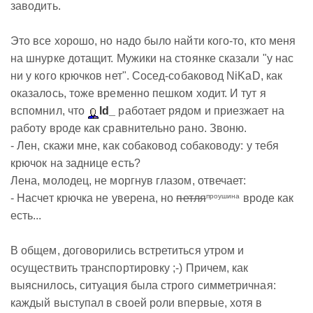
заводить.
Это все хорошо, но надо было найти кого-то, кто меня
на шнурке дотащит. Мужики на стоянке сказали "у нас
ни у кого крючков нет". Сосед-собаковод NiKaD, как
оказалось, тоже временно пешком ходит. И тут я
вспомнил, что
ld_
работает рядом и приезжает на
работу вроде как сравнительно рано. Звоню.
- Лен, скажи мне, как собаковод собаководу: у тебя
крючок на заднице есть?
Лена, молодец, не моргнув глазом, отвечает:
проушина
- Насчет крючка не уверена, но
петля
вроде как
есть...
В общем, договорились встретиться утром и
осуществить транспортировку ;-) Причем, как
выяснилось, ситуация была строго симметричная:
каждый выступал в своей роли впервые, хотя в