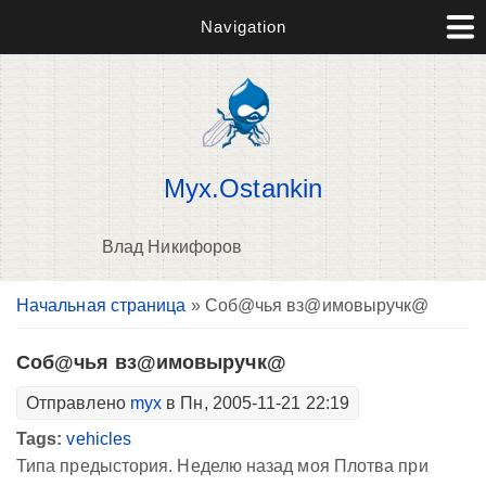
Navigation
Myx.Ostankin
Влад Никифоров
Вы здесь
Начальная страница
» Соб@чья вз@имовыручк@
В
д
п
Соб@чья вз@имовыручк@
Отправлено
myx
в Пн, 2005-11-21 22:19
Tags:
vehicles
Типа предыстория. Неделю назад моя Плотва при