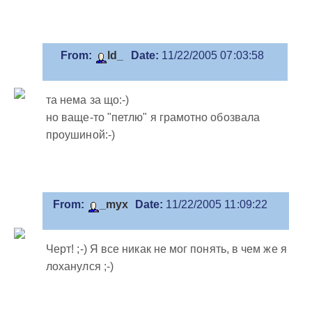
From:
ld_
Date:
11/22/2005 07:03:58
та нема за що:-)
но ваще-то "петлю" я грамотно обозвала
проушиной:-)
From:
_myx
Date:
11/22/2005 11:09:22
Черт! ;-) Я все никак не мог понять, в чем же я
лоханулся ;-)