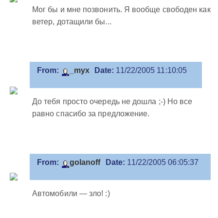
Мог бы и мне позвонить. Я вообще свободен как
ветер, дотащили бы...
From:
_myx
Date:
11/22/2005 11:10:05
До тебя просто очередь не дошла ;-) Но все
равно спасибо за предложение.
From:
golanoff
Date:
11/22/2005 06:05:37
Автомобили — зло! :)