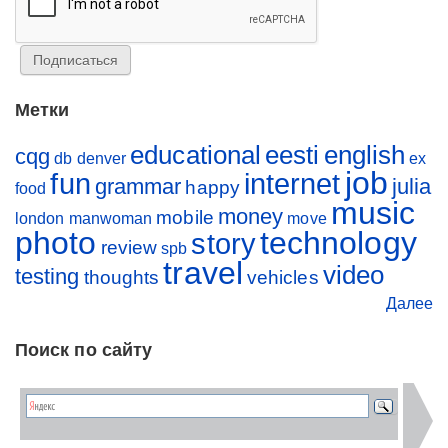
Метки
educational
eesti
english
cqg
db
denver
ex
job
fun
internet
grammar
julia
happy
food
music
money
mobile
london
manwoman
move
photo
technology
story
review
spb
travel
video
testing
thoughts
vehicles
Далее
Поиск по сайту