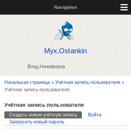
Navigation
Myx.Ostankin
Влад Никифоров
Вы здесь
Начальная страница
»
Учётная запись пользователя
»
П
Учётная запись пользователя
н
о
Учётная запись пользователя
Главные вкладки
Создать новую учётную запись
(активная вкладка)
Войти
Запросить новый пароль