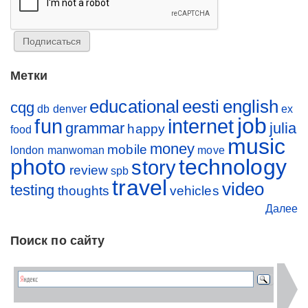
Метки
educational
eesti
english
cqg
db
denver
ex
job
fun
internet
grammar
julia
happy
food
music
money
mobile
london
manwoman
move
photo
technology
story
review
spb
travel
video
testing
thoughts
vehicles
Далее
Поиск по сайту