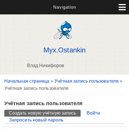
Navigation
Myx.Ostankin
Влад Никифоров
Вы здесь
Начальная страница
»
Учётная запись пользователя
»
П
Учётная запись пользователя
н
о
Учётная запись пользователя
Главные вкладки
Создать новую учётную запись
(активная вкладка)
Войти
Запросить новый пароль