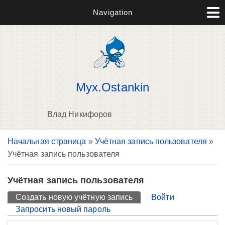
Navigation
Myx.Ostankin
Влад Никифоров
Вы здесь
Начальная страница
»
Учётная запись пользователя
»
П
Учётная запись пользователя
н
о
Учётная запись пользователя
Главные вкладки
Создать новую учётную запись
(активная вкладка)
Войти
Запросить новый пароль