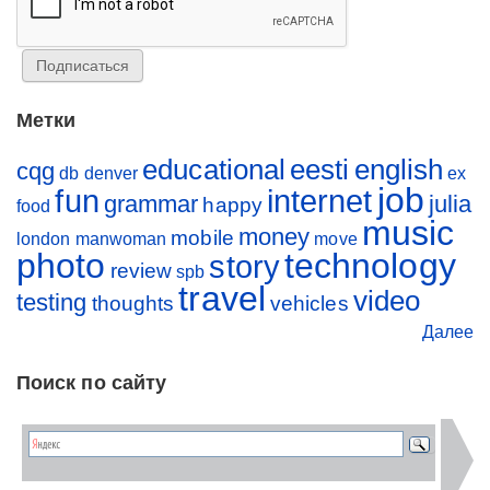
Метки
educational
eesti
english
cqg
db
denver
ex
job
fun
internet
grammar
julia
happy
food
music
money
mobile
london
manwoman
move
photo
technology
story
review
spb
travel
video
testing
thoughts
vehicles
Далее
Поиск по сайту